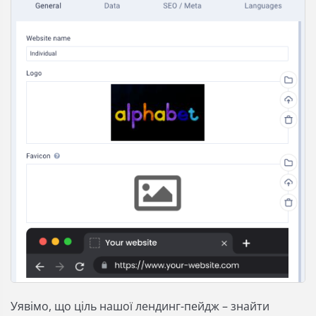
Уявімо, що ціль нашої лендинг-пейдж – знайти