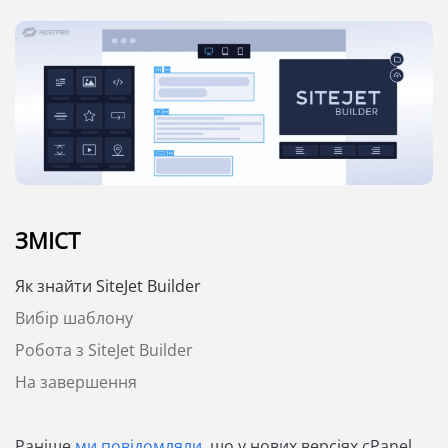
ЗМІСТ
Як знайти SiteJet Builder
Вибір шаблону
Робота з SiteJet Builder
На завершення
Раніше
ми повідомляли
, що у нових версіях cPanel