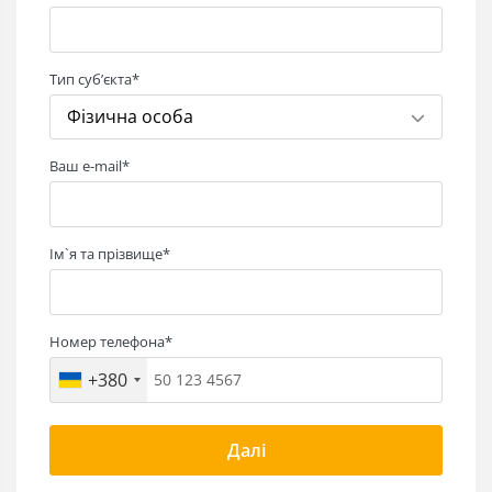
Тип субʼєкта*
Фізична особа
Ваш e-mail*
Ім`я та прізвище*
Номер телефона*
+380
Далі