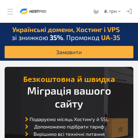
₴, грн
Українські домени, Хостинг і VPS
зі знижкою
35%
. Промокод
UA-35
Замовити
Безкоштовна й швидка
Міграція вашого
сайту
Подаруємо місяць Хостингу й SSL
Допоможемо підібрати тариф
Вирішимо всі технічні питання