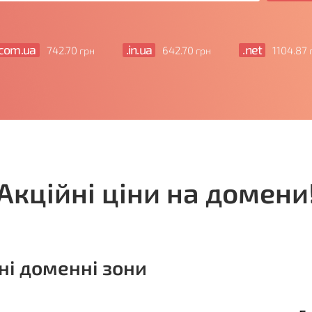
.com.ua
.in.ua
.net
742
.70
642
.70
1104
.87
грн
грн
Акційні ціни на домени
і доменні зони