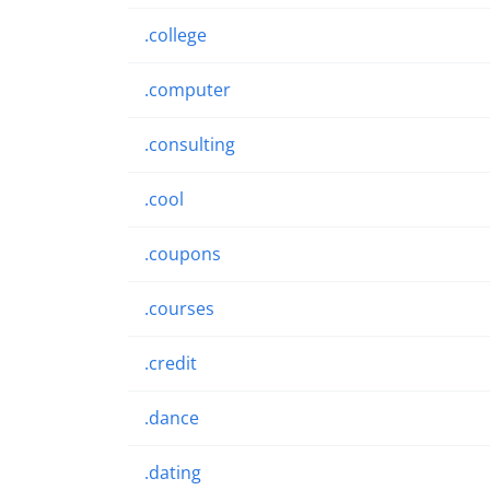
.college
.computer
.consulting
.cool
.coupons
.courses
.credit
.dance
.dating