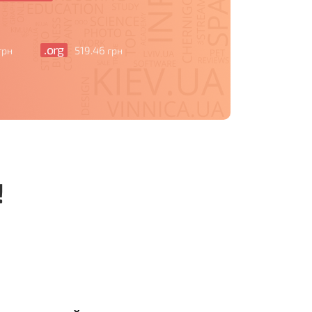
.org
519
.46
грн
грн
!