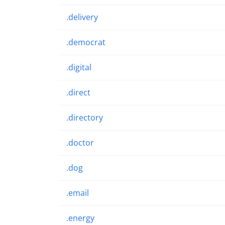
.delivery
.democrat
.digital
.direct
.directory
.doctor
.dog
.email
.energy