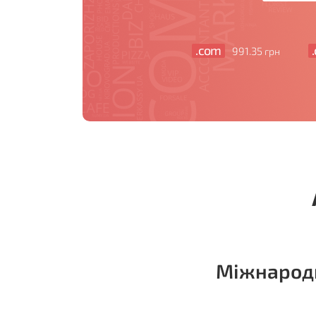
.com
991
.35
грн
Міжнародн