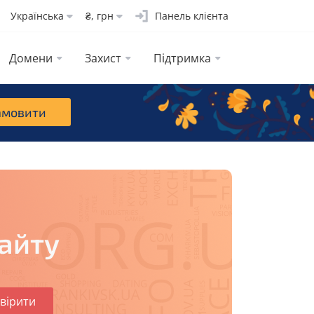
Українська
₴, грн
Панель клієнта
Домени
Захист
Підтримка
амовити
сайту