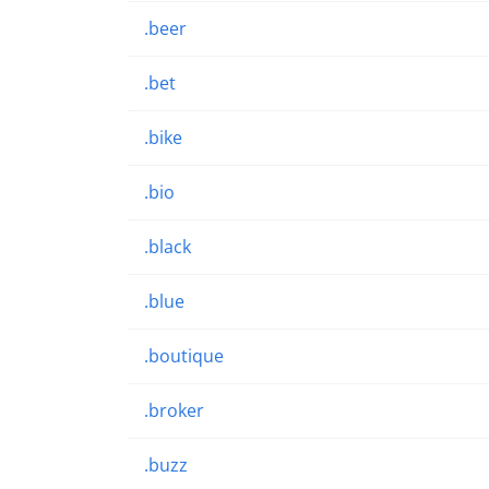
.beer
.bet
.bike
.bio
.black
.blue
.boutique
.broker
.buzz