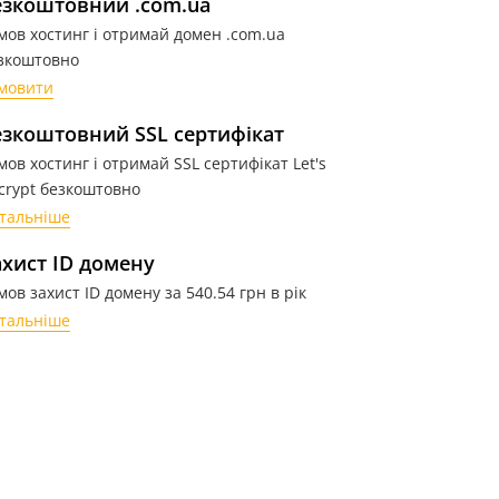
езкоштовний .com.ua
мов хостинг і отримай домен .com.ua
зкоштовно
мовити
езкоштовний SSL сертифікат
мов хостинг і отримай SSL сертифікат Let's
crypt безкоштовно
тальніше
ахист ID домену
мов захист ID домену за
540
.54
грн
в рік
тальніше