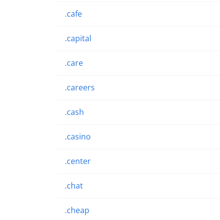
.cafe
.capital
.care
.careers
.cash
.casino
.center
.chat
.cheap