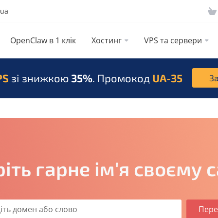
.ua
OpenClaw в 1 клік
Хостинг
VPS та сервери
PS
зі знижкою
35%
. Промокод
UA-35
З
іть гарне ім'я своєму 