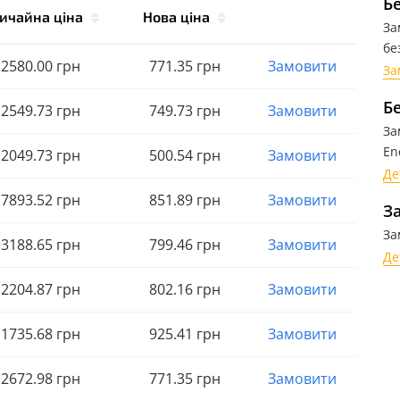
Б
ичайна ціна
Нова ціна
За
бе
2580
.00
грн
771
.35
грн
Замовити
За
Б
2549
.73
грн
749
.73
грн
Замовити
За
En
2049
.73
грн
500
.54
грн
Замовити
Де
7893
.52
грн
851
.89
грн
Замовити
З
За
3188
.65
грн
799
.46
грн
Замовити
Де
2204
.87
грн
802
.16
грн
Замовити
1735
.68
грн
925
.41
грн
Замовити
2672
.98
грн
771
.35
грн
Замовити