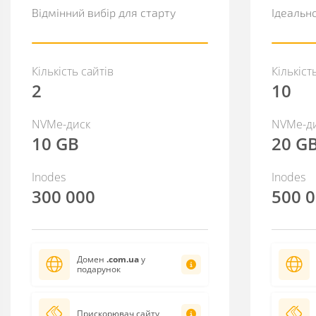
Відмінний вибір для старту
Ідеальн
Кількість сайтів
Кількіст
2
10
NVMe-диск
NVMe-д
10 GB
20 G
Inodes
Inodes
300 000
500 
Домен
.com.ua
у
подарунок
Прискорювач сайту