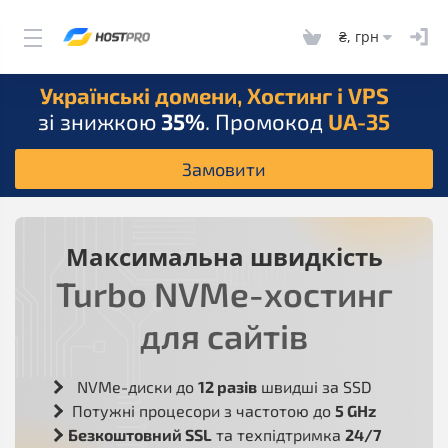
₴, грн
Українські домени, Хостинг і VPS
зі знижкою
35%
. Промокод
UA-35
Замовити
Максимальна швидкість
Turbo NVMe-хостинг
для сайтів
NVMe-диски до
12 разів
швидші за SSD
Потужні процесори з частотою до
5 GHz
Безкоштовний SSL
та техпідтримка
24/7