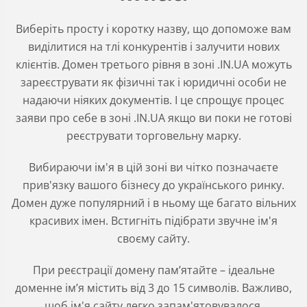
Виберіть просту і коротку назву, що допоможе вам
виділитися на тлі конкурентів і залучити нових
клієнтів. Домен третього рівня в зоні .IN.UA можуть
зареєструвати як фізичні так і юридичні особи не
надаючи ніяких документів. І це спрощує процес
заяви про себе в зоні .IN.UA якщо ви поки не готові
реєструвати торговельну марку.
Вибираючи ім'я в цій зоні ви чітко позначаєте
прив'язку вашого бізнесу до українського ринку.
Домен дуже популярний і в ньому ще багато вільних
красивих імен. Встигніть підібрати звучне ім'я
своєму сайту.
При реєстрації домену пам’ятайте – ідеальне
доменне ім’я містить від 3 до 15 символів. Важливо,
щоб ім'я сайту легко запам'ятовувалося,