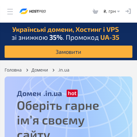
₴, грн
Українські домени, Хостинг і VPS
зі знижкою
35%
. Промокод
UA-35
Замовити
Головна
Домени
.in.ua
Домен
.in.ua
Оберіть гарне
ім’я своєму
сайту