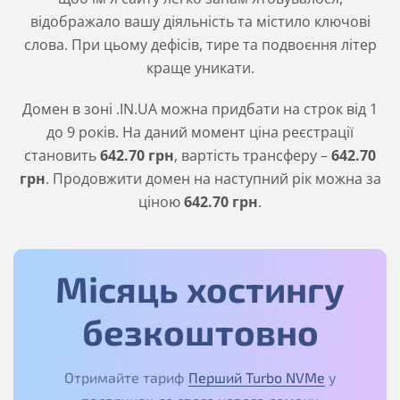
відображало вашу діяльність та містило ключові
слова. При цьому дефісів, тире та подвоєння літер
краще уникати.
Домен в зоні
.IN.UA
можна придбати на строк від 1
до 9 років. На даний момент ціна реєстрації
становить
642
.70
грн
, вартість трансферу –
642
.70
грн
. Продовжити домен на наступний рік можна за
ціною
642
.70
грн
.
Місяць хостингу
безкоштовно
Отримайте тариф
Перший Turbo NVMe
у