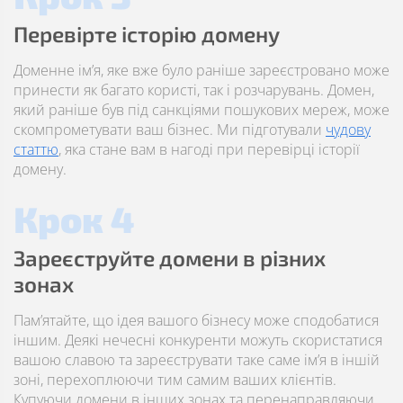
Перевірте історію домену
Доменне ім’я, яке вже було раніше зареєстровано може
принести як багато користі, так і розчарувань. Домен,
який раніше був під санкціями пошукових мереж, може
скомпрометувати ваш бізнес. Ми підготували
чудову
статтю
, яка стане вам в нагоді при перевірці історії
домену.
Крок 4
Зареєструйте домени в різних
зонах
Пам’ятайте, що ідея вашого бізнесу може сподобатися
іншим. Деякі нечесні конкуренти можуть скористатися
вашою славою та зареєструвати таке саме ім’я в іншій
зоні, перехоплюючи тим самим ваших клієнтів.
Купуючи домени в інших зонах та перенаправляючи