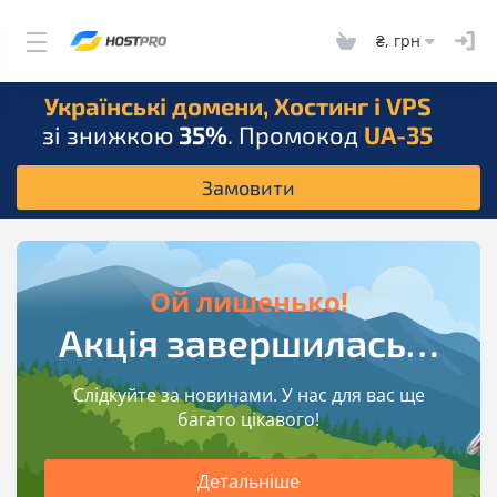
₴, грн
Українські домени, Хостинг і VPS
зі знижкою
35%
. Промокод
UA-35
Замовити
Ой лишенько!
Акція завершилась…
Слідкуйте за новинами. У нас для вас ще
багато цікавого!
Детальніше