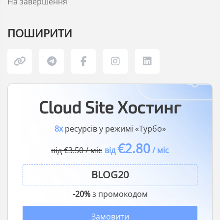
На завершення
ПОШИРИТИ
Cloud Site Хостинг
8x
ресурсів у режимі «Турбо»
€2.80
від €3.50 / міс
від
/ міс
-20%
з промокодом
Замовити