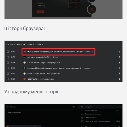
В історії браузера:
У спадному меню історії: