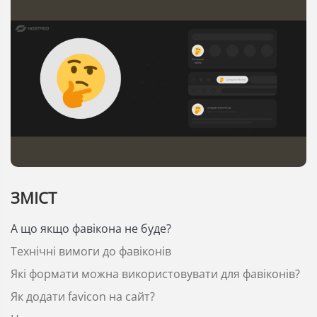
ЗМІСТ
А що якщо фавікона не буде?
Технічні вимоги до фавіконів
Які формати можна використовувати для фавіконів?
Як додати favicon на сайт?