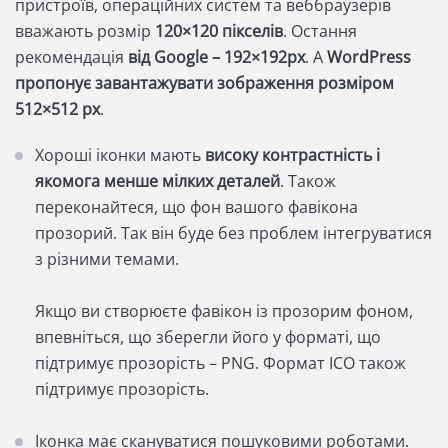
пристроїв, операційних систем та веббраузерів
вважають розмір
120×120 пікселів
. Остання
рекомендація
від Google – 192×192px
. А
WordPress
пропонує завантажувати зображення розміром
512×512 px
.
Хороші іконки мають
високу контрастність і
якомога менше мілких деталей
. Також
переконайтеся, що фон вашого фавікона
прозорий. Так він буде без проблем інтегруватися
з різними темами.
Якщо ви створюєте фавікон із прозорим фоном,
впевніться, що зберегли його у форматі, що
підтримує прозорість – PNG. Формат ICO також
підтримує прозорість.
Іконка має скануватися пошуковими роботами.