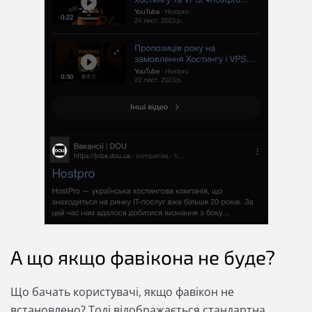
А що якщо фавікона не буде?
Що бачать користувачі, якщо фавікон не
встановлено? Тоді відображається стандартна