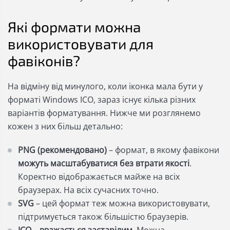
Які формати можна
використовувати для
фавіконів?
На відміну від минулого, коли іконка мала бути у
форматі Windows ICO, зараз існує кілька різних
варіантів форматування. Нижче ми розглянемо
кожен з них більш детально:
PNG (рекомендовано)
–
формат, в якому фавікони
можуть масштабуватися без втрати якості
.
Коректно відображається майже на всіх
браузерах. На всіх сучасних точно.
SVG
– цей формат теж можна використовувати,
підтримується також більшістю браузерів.
ICO
–
вважається застарілим.
Можна