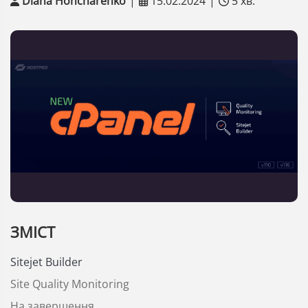
Diana Honcharenko
|
15.02.2024
|
5 хв.
ЗМІСТ
Sitejet Builder
Site Quality Monitoring
На завершення