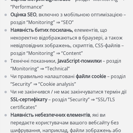
“Performance”
Оцінка SEO
, включно з мобільною оптимізацією –
розділ “Monitoring” ⇒ “SEO”
Наявність битих посилань,
елементів, що
некоректно відображаються в браузері, а також
невідповідних зображень, скриптів, CSS-файлів –
розділ “Monitoring” ⇒
“Content”
Технічні показники,
JavaScript-помилки
– розділ
“Monitoring” ⇒ “Technical”
Чи правильно налаштовані
файли cookie
– розділ
“Security” ⇒ “Cookie analysis”
Чи не закінчився / не має закінчуватися термін дії
SSL-сертифікату
– розділ “Security” ⇒ “SSL/TLS
certificates”
Наявність небезпечних елементів
, які ви
передаєте користувачам вашого вебсайту без
шифрування, наприклад, файли зображень або