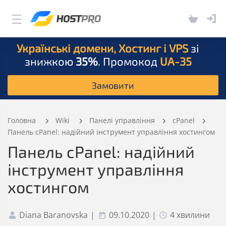
Українські домени, Хостинг і VPS
зі
знижкою
35%
. Промокод
UA-35
Замовити
Головна
Wiki
Панелі управління
сPanel
Панель cPanel: надійний інструмент управління хостингом
Панель cPanel: надійний
інструмент управління
хостингом
Diana Baranovska
|
09.10.2020
|
4 хвилини