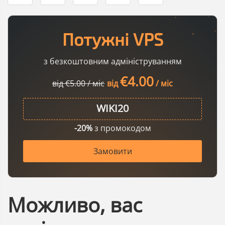
Потужні VPS
з безкоштовним адмініструванням
€4.00
від €5.00 / міс
від
/ міс
-20%
з промокодом
Замовити
Можливо, вас