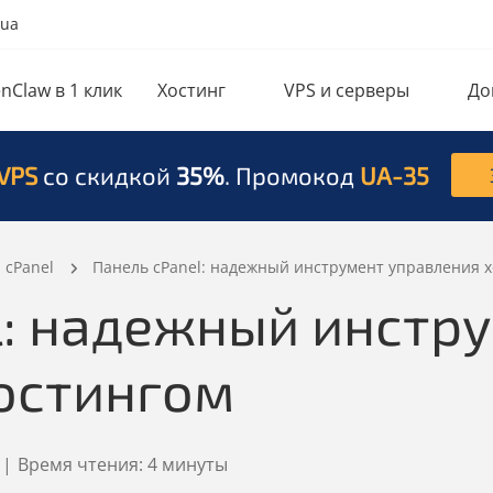
.ua
nClaw в 1 клик
Хостинг
VPS и серверы
До
VPS
со скидкой
35%
. Промокод
UA-35
сPanel
Панель cPanel: надежный инструмент управления 
l: надежный инстр
остингом
|
Время чтения:
4 минуты