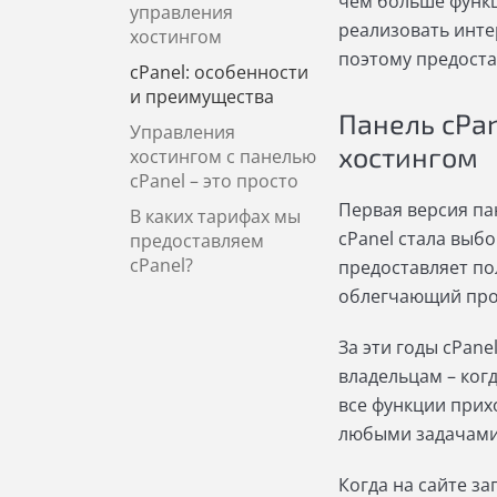
чем больше функц
управления
реализовать инте
хостингом
поэтому предоста
cPanel: особенности
и преимущества
Панель cPa
Управления
хостингом
хостингом с панелью
cPanel – это просто
Первая версия пан
В каких тарифах мы
cPanel стала выб
предоставляем
cPanel?
предоставляет по
облегчающий проц
За эти годы cPan
владельцам – ког
все функции прих
любыми задачами 
Когда на сайте з