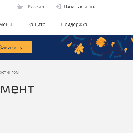
Русcкий
Панель клиента
мены
Защита
Поддержка
Заказать
хостингом
умент