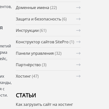
ентов,
Доменные имена
(22)
Защита и безопасность
(6)
я
Инструкции
(61)
Конструктор сайтов SitePro
(1)
илетий
орма
Панели управления
(32)
ейс,
Партнёрство
(3)
их
Хостинг
(47)
манды,
я с
СТАТЬИ
сти.
Как загрузить сайт на хостинг