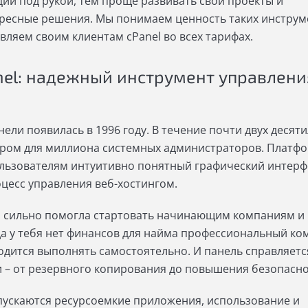
ий под рукой, тем проще развивать свои проекты и
ресные решения. Мы понимаем ценность таких инструм
вляем своим клиентам cPanel во всех тарифах.
nel: надежный инструмент управлени
ели появилась в 1996 году. В течение почти двух десят
ором для миллиона системных администраторов. Платф
льзователям интуитивно понятный графический интерф
есс управления веб-хостингом.
el сильно помогла стартовать начинающим компаниям и 
да у тебя нет финансов для найма профессиональный ко
одится выполнять самостоятельно. И панель справляетс
– от резервного копирования до повышения безопасно
апускаются ресурсоемкие приложения, использование и