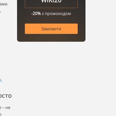
ами.
,
-20%
з промокодом
Замовити
е
.
осто
 – не
о