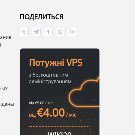
ПОДЕЛИТЬСЯ
ание.
й
Потужні VPS
з безкоштовним
адмініструванням
ных
від €5.00 / міс
щищены
€4.00
від
/ міс