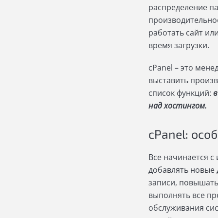
распределение па
производительнос
работать сайт ил
время загрузки.
cPanel – это мен
выставить произв
список функций:
в
над хостингом.
cPanel: осо
Все начинается с 
добавлять новые 
записи, повышать
выполнять все пр
обслуживания сис