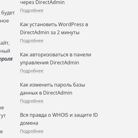
через DirectAdmin
Подробнее
 будет
ьное
Как установить WordPress в
DirectAdmin за 2 минуты
Подробнее
айт,
лный
Как авторизоваться в панели
троля
управления DirectAdmin
Подробнее
Как изменить пароль базы
данных в DirectAdmin
Подробнее
ые
Вся правда о WHOIS и защите ID
гут
домена
я
Подробнее