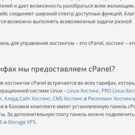
телей и дает возможность разобраться всем желающим.
йс соединяет широкий спектр доступных функций, бла
тся возможно выполнять всевозможные задачи разной
ель для управления хостингом – это cPanel, хостинг – эт
рифах мы предоставляем cPanel?
я хостингом cPanel встречается во всех тарифах, котор
ерационной системе Linux –
Linux Хостинг
,
PRO Linux Хос
г
,
Клауд Сайт Хостинг
,
СMS Хостинг
и
Реселлинг Хостинга
в в базовом комплекте имеет установленную панель cPa
ты. За дополнительную плату панель можно подключить
S
и
Storage VPS
.