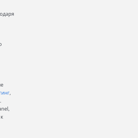
годаря
о
ые
тинг
,
.
nel,
 к