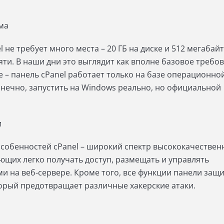
ма
l не требует много места – 20 ГБ на диске и 512 мегабайт
ти. В наши дни это выглядит как вполне базовое требов
 – панель cPanel работает только на базе операционно
Конечно, запустить на Windows реально, но официальной
и
особенностей cPanel – широкий спектр высококачествен
ющих легко получать доступ, размещать и управлять
и на веб-сервере. Кроме того, все функции панели за
орый предотвращает различные хакерские атаки.