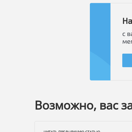
На
с 
ме
Возможно, вас з