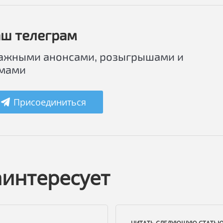
ш телеграм
важными анонсами, розыгрышами и
мами
Присоединиться
аинтересует