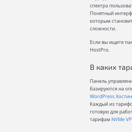
спектра пользова
Понятный интерфе
которым станови
сложности.
Если вы ищете пан
HostPro.
В каких та
Панель управлени
базируются на оп
WordPress Хостин
Каждый из тарифо
готовую для рабо
тарифам
NVMe VP