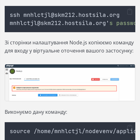
ssh 
mnhlctjl@skm212.hostsila.org
mnhlctjl@skm212.hostsila.org
'
s passwo
Зі сторінки налаштування Node.js копіюємо команду
для входу у віртуальне оточення вашого застосунку:
Виконуємо дану команду:
source /home/mnhlctjl/nodevenv/applic