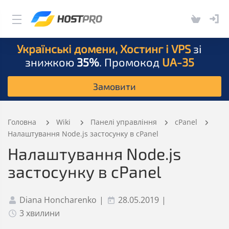
Українські домени, Хостинг і VPS
зі
знижкою
35%
. Промокод
UA-35
Замовити
Головна
Wiki
Панелі управління
сPanel
Налаштування Node.js застосунку в cPanel
Налаштування Node.js
застосунку в cPanel
Diana Honcharenko
|
28.05.2019
|
3 хвилини