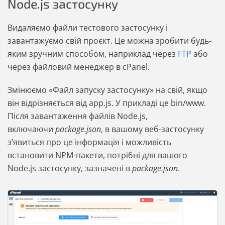
Node.js застосунку
Видаляємо файли тестового застосунку і
завантажуємо свій проєкт. Це можна зробити будь-
яким зручним способом, наприклад через
FTP
або
через файловий менеджер в cPanel.
Змінюємо «Файл запуску застосунку» на свій, якщо
він відрізняється від app.js. У прикладі це bin/www.
Після завантаження файлів Node.js,
включаючи
package.json
, в вашому веб-застосунку
з’явиться про це інформація і можливість
встановити NPM-пакети, потрібні для вашого
Node.js застосунку, зазначені в
package.json
.