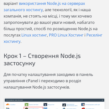
варіант
використання Node.js на серверах
загального хостингу
, але технології, як і наша
компанія, не стоять на місці, і тому ми хочемо
запропонувати до вашої уваги новий, набагато
більш простий, спосіб по розміщенню Node.js на
послугах
Linux хостинг
,
PRO Linux Хостинг
і
Реселінг
хостингу
.
Крок 1 – Створення Node.js
застосунку
Для початку налаштування заходимо в панель
управління cPanel і переходимо в розділ
налаштування Node.js застосунків.