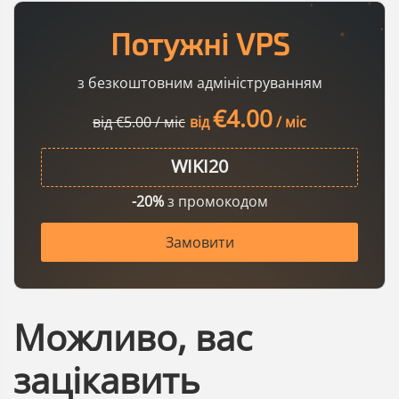
Потужні VPS
з безкоштовним адмініструванням
€4.00
від €5.00 / міс
від
/ міс
-20%
з промокодом
Замовити
Можливо, вас
зацікавить