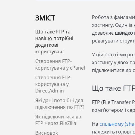
ЗМІСТ
Робота з файлами
хостингу. Один із
Що таке FTP та
дозволяє
швидко 
навіщо потрібні
редагувати структ
додаткові
користувачі
У цій статті ми р
Створення FTP-
хостингу у двох па
користувача у cPanel
підключитися до с
Створення FTP-
користувача у
Що таке FTP
DirectAdmin
Які дані потрібні для
FTP (File Transfer
підключення по FTP?
комп’ютером і се
Як підключитися до
FTP через FileZilla
На
спільному (sha
належить головном
Висновок