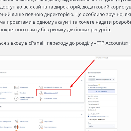
доступ до всіх сайтів та директорій, додатковий користу
ний лише певною директорією. Це особливо зручно, як
ма проєктами в одному акаунті та хочете надати розроб
конкретного сайту без ризику для інших ресурсів.
я з входу в cPanel і переходу до розділу «FTP Accounts».