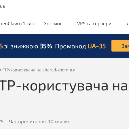
.ua
penClaw в 1 клік
Хостинг
VPS та сервери
S
зі знижкою
35%
. Промокод
UA-35
За
и FTP-користувача на shared-хостингу
TP-користувача на
25
|
Час прочитання:
10 хвилин