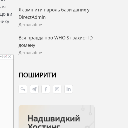
вач
Як змінити пароль бази даних у
що ви
DirectAdmin
нику
Детальніше
Вся правда про WHOIS і захист ID
домену
Детальніше
ПОШИРИТИ
Надшвидкий
Хостинг