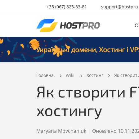
+38 (067) 823-83-81
support@hostpro
O
Українські домени, Хостинг і VP
Головна
Wiki
Хостинг
Як створит
Як створити F
хостингу
Maryana Movchaniuk
|
Оновлено
10.11.20