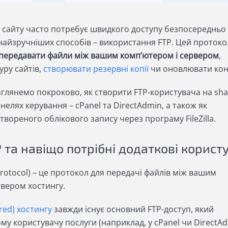
 сайту часто потребує швидкого доступу безпосередньо
 найзручніших способів – використання FTP. Цей протоко
передавати файли між вашим комп’ютером і сервером
,
уру сайтів,
створювати резервні копії
чи оновлювати кон
озглянемо покроково, як створити FTP-користувача на sha
нелях керування – cPanel та DirectAdmin, а також як
твореного облікового запису через програму FileZilla.
 та навіщо потрібні додаткові користу
 Protocol) – це протокол для передачі файлів між вашим
рвером хостингу.
red) хостингу
завжди існує основний FTP-доступ, який
у користувачу послуги (наприклад, у cPanel чи DirectAd