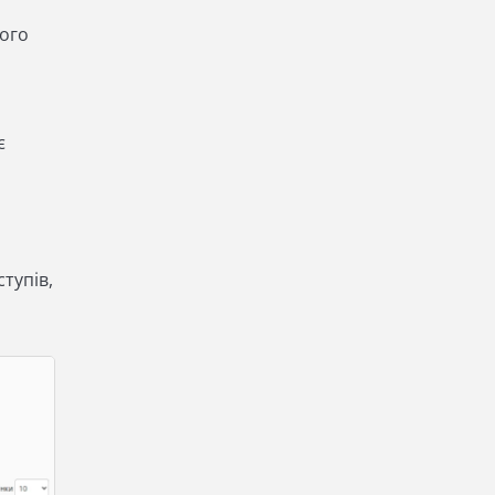
його
є
тупів,