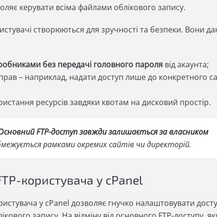
оляє керувати всіма файлами облікового запису.
истувачі створюються для зручності та безпеки. Вони д
зробниками без передачі головного пароля
від акаунта;
рав – наприклад, надати доступ лише до конкретного с
истання ресурсів завдяки квотам на дисковий простір.
Основний FTP-доступ завжди залишається за власником
межується рамками окремих сайтів чи директорій.
TP-користувача у cPanel
ристувача у cPanel дозволяє гнучко налаштовувати досту
ікового запису. На відміну від основного FTP-доступу, я