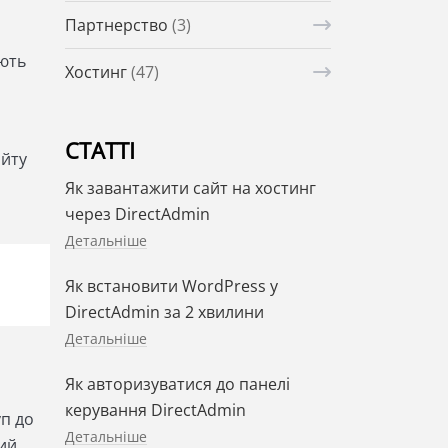
Партнерство
(3)
ають
Хостинг
(47)
СТАТТІ
айту
Як завантажити сайт на хостинг
через DirectAdmin
Детальніше
Як встановити WordPress у
DirectAdmin за 2 хвилини
Детальніше
Як авторизуватися до панелі
керування DirectAdmin
п до
Детальніше
кий