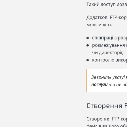
Такий доступ дозв
Додаткові FTP-кор
можливість:
співпраці з ро
розмежування п
чи директорії;
контролю викор
Зверніть увагу!
послуги
та не об
Створення F
Створення FTP-ко
файлів вашого обл