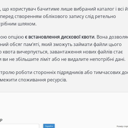
, що користувач бачитиме лише вибраний каталог і всі 
 перед створенням облікового запису слід ретельно
трібним шляхом.
ною опцією
є встановлення дискової квоти
. Вона дозволя
ний обсяг пам’яті, який зможуть займати файли цього
 квота вичерпується, завантаження нових файлів стає
ви не збільшите ліміт або не видалите непотрібні дані.
тролю роботи сторонніх підрядників або тимчасових дос
бмежити споживання ресурсів.