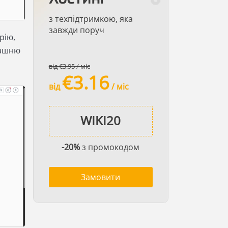
з техпідтримкою, яка
завжди поруч
рію,
машню
від €3.95 / міс
€3.16
від
/ міс
-20%
з промокодом
Замовити