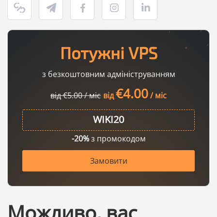
Потужні VPS
з безкоштовним адмініструванням
€4.00
від €5.00 / міс
від
/ міс
-20%
з промокодом
Замовити
Можливо, вас