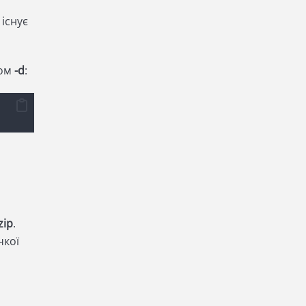
 існує
ром
-d
:
zip
.
чкої