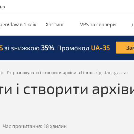
.ua
penClaw в 1 клік
Хостинг
VPS та сервери
S
зі знижкою
35%
. Промокод
UA-35
За
Як розпакувати і створити архіви в Linux: .zip, .tar, .gz, .rar
 і створити архіви в
|
Час прочитання:
18 хвилин