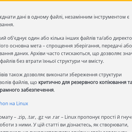
єднати дані в одному файлі, незамінним інструментом є
ування.
кий об’єднує один або кілька інших файлів та/або директо
Його основна мета – спрощення зберігання, передачі або
вання даних. Архіви часто стискаються, що дозволяє зн
айлів без втрати їхньої структури чи вмісту.
івів також дозволяє виконати збереження структури
волів файлів, що
критично для резервного копіювання т
грамного забезпечення
.
hon на Linux
ту – .zip, .tar, .gz чи .rar – Linux пропонує прості й гнуч
боти з ними. У цій статті ви дізнаєтесь, як створювати,