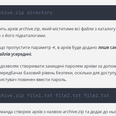
chive.zip directory
ь архів archive.zip, який міститиме всі файли з каталогу
о з його підкаталогами.
що пропустити параметр
-r
, в архів буде додано
лише са
айлів усередині
.
ux дозволяє створювати захищені паролем архіви за допо
 передбачає базовий рівень безпеки, оскільки для доступ
ористувач повинен ввести пароль.
chive.zip file1.txt file2.txt file2.txt
анда створює архів з назвою archive.zip та додає до нь