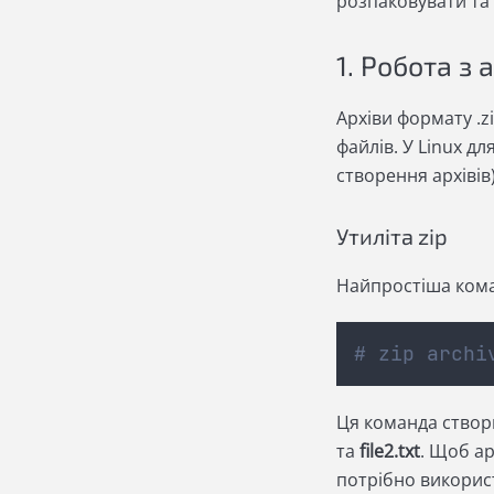
розпаковувати та 
1. Робота з 
Архіви формату .z
файлів. У Linux д
створення архівів
Утиліта zip
Найпростіша кома
# zip archi
Ця команда створ
та
file2.txt
. Щоб ар
потрібно викори