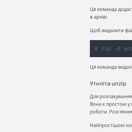
Ця команда додасть
в архіві.
Щоб видалити файл
# zip -d ar
Ця команда видалить
Утиліта unzip
Для розпакування 
Вона є простою у 
роботи. Розглянем
Найпростішою ком