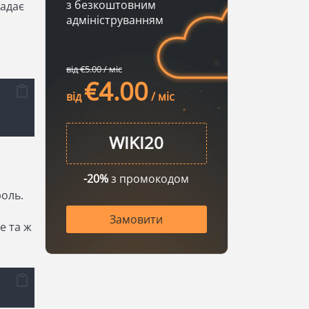
з безкоштовним
надає
адмініструванням
від €5.00 / міс
€4.00
від
/ міс
я
-20%
з промокодом
оль.
Замовити
е та ж