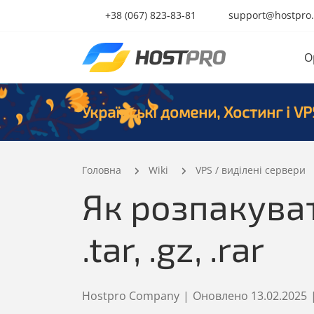
+38 (067) 823-83-81
support@hostpro
O
Українські домени, Хостинг і VP
Головна
Wiki
VPS / виділені сервери
Як розпакувати
.tar, .gz, .rar
Hostpro Company
|
Оновлено
13.02.2025