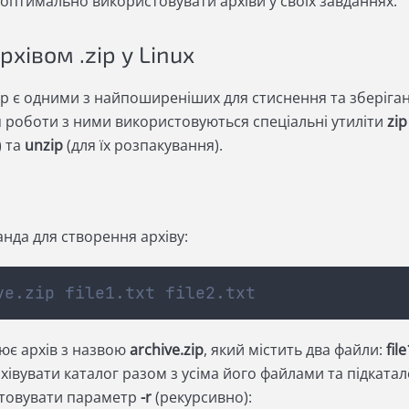
оптимально використовувати архіви у своїх завданнях.
архівом .zip у Linux
ip є одними з найпоширеніших для стиснення та зберіга
ля роботи з ними використовуються спеціальні утиліти
zip
) та
unzip
(для їх розпакування).
нда для створення архіву:
ve.zip file1.txt file2.txt
ює архів з назвою
archive.zip
, який містить два файли:
file
хівувати каталог разом з усіма його файлами та підката
стовувати параметр
-r
(рекурсивно):