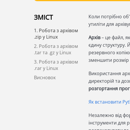
ЗМІСТ
Коли потрібно об’
утиліти для архів
1. Робота з архівом
.zip у Linux
Архів
– це файл, я
єдину структуру. 
2. Робота з архівом
.tar та .gz у Linux
резервного копію
зменшити розмір ф
3. Робота з архівом
.rar у Linux
Використання арх
Висновок
директорій та доз
розгортання про
Як встановити Pyt
Незалежно від форма
інструменти для ро