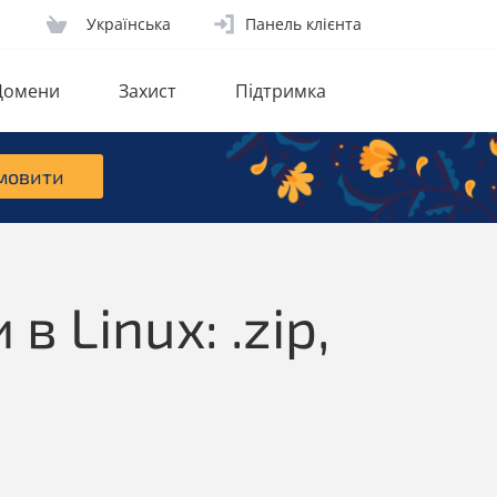
Українська
Панель клієнта
Домени
Захист
Підтримка
мовити
 Linux: .zip,