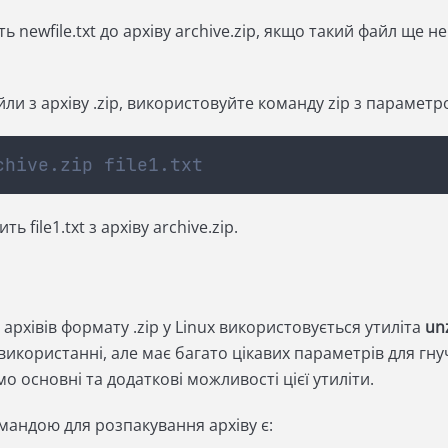
 newfile.txt до архіву archive.zip, якщо такий файл ще не
и з архіву .zip, використовуйте команду zip з парамет
chive.zip file1.txt
 file1.txt з архіву archive.zip.
архівів формату .zip у Linux використовується утиліта
un
використанні, але має багато цікавих параметрів для гну
о основні та додаткові можливості цієї утиліти.
андою для розпакування архіву є: