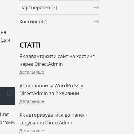
Партнерство
(3)
Хостинг
(47)
ння
(для
СТАТТІ
Як завантажити сайт на хостинг
через DirectAdmin
Детальніше
Як встановити WordPress у
DirectAdmin за 2 хвилини
Детальніше
1.txt
Як авторизуватися до панелі
логами,
керування DirectAdmin
Детальніше