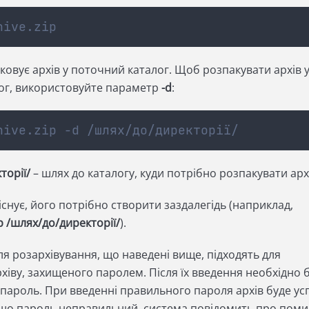
hive.zip
овує архів у поточний каталог. Щоб розпакувати архів 
ог, використовуйте параметр
-d
:
hive.zip -d /шлях/до/директорії/
торії/
– шлях до каталогу, куди потрібно розпакувати арх
існує, його потрібно створити заздалегідь (наприклад,
p /шлях/до/директорії/
).
я розархівування, що наведені вище, підходять для
хіву, захищеного паролем. Після їх введення необхідно 
пароль. При введенні правильного пароля архів буде ус
що пароль неправильний, система повідомить про поми