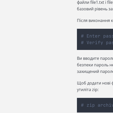
файли file1.txt і fi
базовий рівень за
Після виконання 
# Enter pas
# Verify pa
Ви вводите парол
безпеки пароль не
захищений пароле
Щоб додати нові ф
утиліта zip:
# zip archi