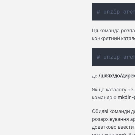
# unzip arc
Ця команда розпак
конкретний катал
# unzip arc
де
/шлях/до/дирек
Якщо каталогу не 
командою
mkdir -
Обидві команди дл
розархівування ар
додатково ввести 
розпакований. Як