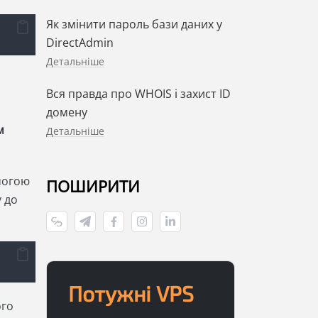
Як змінити пароль бази даних у
DirectAdmin
Детальніше
Вся правда про WHOIS і захист ID
домену
м
Детальніше
могою
ПОШИРИТИ
у до
Потужні VPS
ого