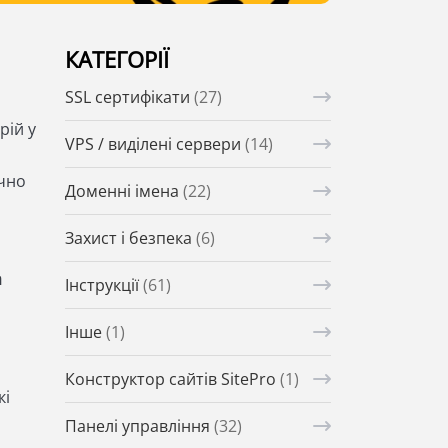
КАТЕГОРІЇ
SSL сертифікати
(27)
рій у
VPS / виділені сервери
(14)
ачно
Доменні імена
(22)
Захист і безпека
(6)
а
Інструкції
(61)
Інше
(1)
Конструктор сайтів SitePro
(1)
кі
Панелі управління
(32)