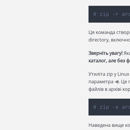
# zip -r ar
Ця команда створит
directory, включн
Зверніть увагу!
Як
каталог, але без ф
Утиліта zip у Lin
параметра
-e
. Це
файлів в архіві к
# zip -e ar
Наведена вище ком