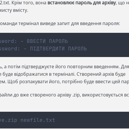
le2.txt. Крім того, вона
встановлює пароль для архіву
, що 
хисту вмісту.
команди термінал виведе запит для введення пароля:
sword: – ВВЕСТИ ПАРОЛЬ
ssword: – ПІДТВЕРДИТИ ПАРОЛЬ
ь, а потім підтверджуєте його повторним введенням. Дл
 буде відображатися в терміналі. Створений архів буде
м. Щоб розпакувати його, потрібно буде ввести цей пар
айли до вже створеного архіву .zip, використовується вс
ve.zip newfile.txt