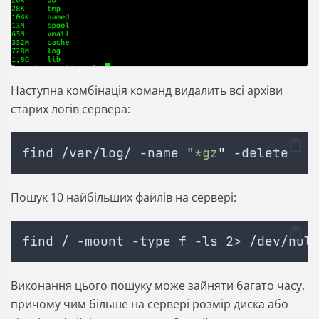
Наступна комбінація команд видалить всі архіви
старих логів сервера:
find /var/log/ -name 
"
*gz
"
 -delete
Пошук 10 найбільших файлів на сервері:
find / -mount -type f -ls 2> /dev/nul
Виконання цього пошуку може зайняти багато часу,
причому чим більше на сервері розмір диска або