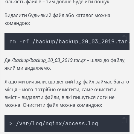
кількість файлів – тим довше буде йти пошук.
Видалити будь-який файл або каталог можна
командою:
rm -rf /backup/backup_20_03_2019.tar.
Де
/backup/backup_20_03_2019.tar.gz
– шлях до файлу,
який ми видаляємо.
Якщо ми виявили, що деякий log-файл займає багато
місця – його потрібно очистити, саме очистити
вміст – видаляти файли, в які пишуться логи не
можна. Очистити файл можна командою:
> /var/log/nginx/access.log