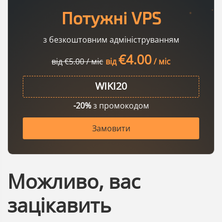
Потужні VPS
з безкоштовним адмініструванням
€4.00
від €5.00 / міс
від
/ міс
-20%
з промокодом
Замовити
Можливо, вас
зацікавить