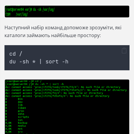
Наступний набір команд допоможе зрозуміти, які
каталоги займають найбільше простору:
cd / 
du -sh * | sort -h