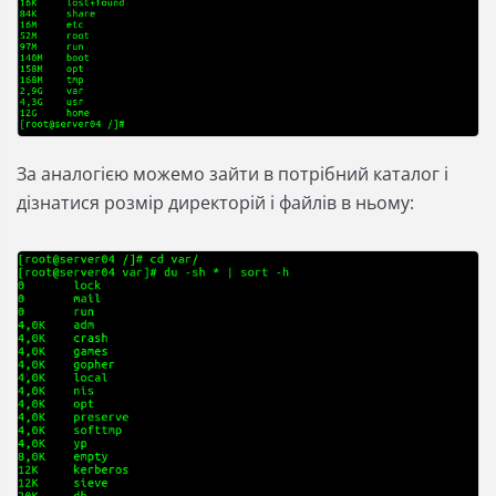
За аналогією можемо зайти в потрібний каталог і
дізнатися розмір директорій і файлів в ньому: