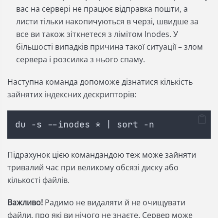
вас на сервері не працює відправка пошти, а
листи тільки накопичуються в черзі, швидше за
все ви також зіткнетеся з лімітом Inodes. У
більшості випадків причина такої ситуації – злом
сервера і розсилка з нього спаму.
Наступна команда допоможе дізнатися кількість
зайнятих індексних дескрипторів:
du -s --inodes * | sort -n
Підрахунок цією командандою теж може зайняти
тривалий час при великому обсязі диску або
кількості файлів.
Важливо!
Радимо не видаляти й не очищувати
файли, про які ви нічого не знаєте. Сервер може