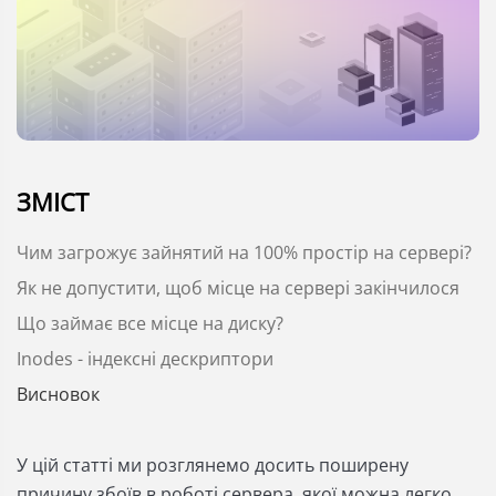
ЗМІСТ
Чим загрожує зайнятий на 100% простір на сервері?
Як не допустити, щоб місце на сервері закінчилося
Що займає все місце на диску?
Inodes - індексні дескриптори
Висновок
У цій статті ми розглянемо досить поширену
причину збоїв в роботі сервера, якої можна легко