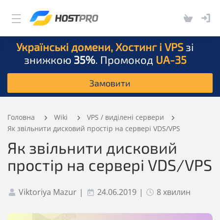
Українські домени, Хостинг і VPS
зі
знижкою
35%
. Промокод
UA-35
Замовити
Головна
Wiki
VPS / виділені сервери
Як звільнити дисковий простір на сервері VDS/VPS
Як звільнити дисковий
простір на сервері VDS/VPS
Viktoriya Mazur
|
24.06.2019
|
8 хвилин