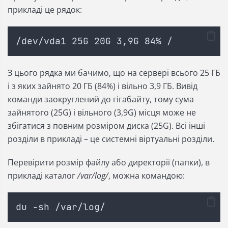
прикладі це рядок:
/dev/vda1 25G 20G 3,9G 84% /
З цього рядка ми бачимо, що на сервері всього 25 ГБ
і з яких зайнято 20 ГБ (84%) і вільно 3,9 ГБ. Вивід
команди заокруглений до гігабайту, тому сума
зайнятого (25G) і вільного (3,9G) місця може не
збігатися з повним розміром диска (25G). Всі інші
розділи в прикладі – це системні віртуальні розділи.
Перевірити розмір файлу або директорії (папки), в
прикладі каталог
/var/log/
, можна командою:
du -sh /var/log/