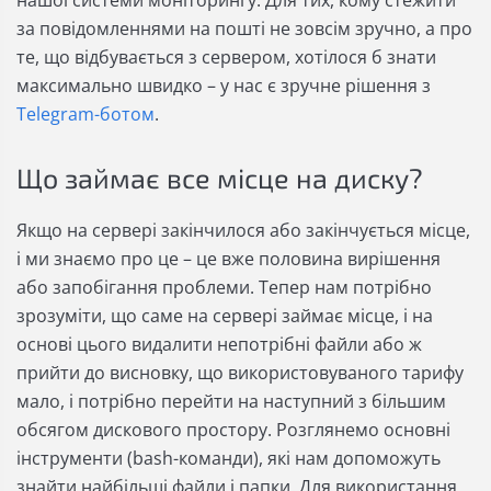
нашої системи моніторингу. Для тих, кому стежити
за повідомленнями на пошті не зовсім зручно, а про
те, що відбувається з сервером, хотілося б знати
максимально швидко – у нас є зручне рішення з
Telegram-ботом
.
Що займає все місце на диску?
Якщо на сервері закінчилося або закінчується місце,
і ми знаємо про це – це вже половина вирішення
або запобігання проблеми. Тепер нам потрібно
зрозуміти, що саме на сервері займає місце, і на
основі цього видалити непотрібні файли або ж
прийти до висновку, що використовуваного тарифу
мало, і потрібно перейти на наступний з більшим
обсягом дискового простору. Розглянемо основні
інструменти (bash-команди), які нам допоможуть
знайти найбільші файли і папки. Для використання