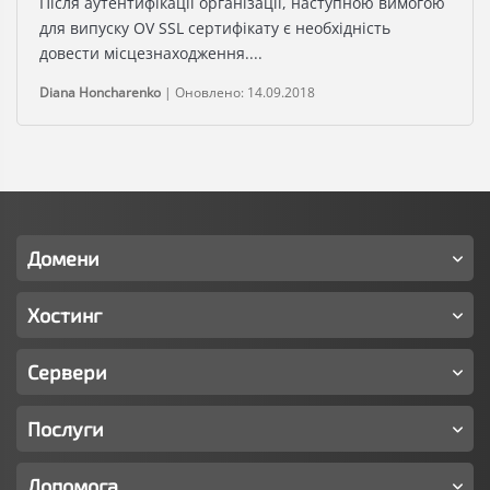
Після аутентифікації організації, наступною вимогою
для випуску OV SSL сертифікату є необхідність
довести місцезнаходження....
Diana Honcharenko
|
Оновлено: 14.09.2018
Домени
Хостинг
Сервери
Послуги
Допомога