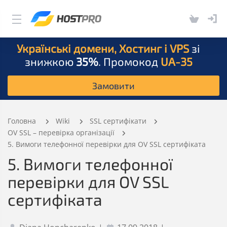
Українські домени, Хостинг і VPS
зі
знижкою
35%
. Промокод
UA-35
Замовити
Головна
Wiki
SSL сертифікати
OV SSL – перевірка організації
5. Вимоги телефонної перевірки для OV SSL сертифіката
5. Вимоги телефонної
перевірки для OV SSL
сертифіката