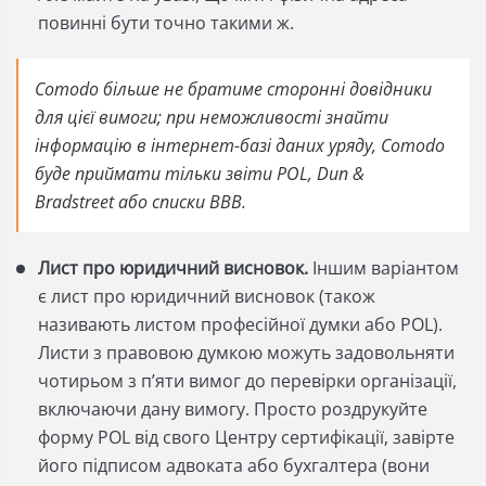
повинні бути точно такими ж.
Comodo більше не братиме сторонні довідники
для цієї вимоги; при неможливості знайти
інформацію в інтернет-базі даних уряду, Comodo
буде приймати тільки звіти POL, Dun &
Bradstreet або списки BBB.
Лист про юридичний виснов
ок.
Іншим варіантом
є лист про юридичний висновок (також
називають листом професійної думки або POL).
Листи з правовою думкою можуть задовольняти
чотирьом з п’яти вимог до перевірки організації,
включаючи дану вимогу. Просто роздрукуйте
форму POL від свого Центру сертифікації, завірте
його підписом адвоката або бухгалтера (вони