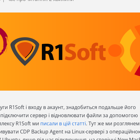
уги R1Soft і входу в акаунт, знадобиться подальше його
 підключити сервер і відновлювати файли за допомогою
лексу R1Soft ми
писали в цій статті
. Тут же ми розглянем
ивувати CDP Backup Agent на Linux-сервері з операційно
 Ubuntu, якщо під час підключення, на сторінці New Mach