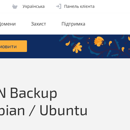
Українська
Панель клієнта
Домени
Захист
Підтримка
мовити
N Backup
bian / Ubuntu