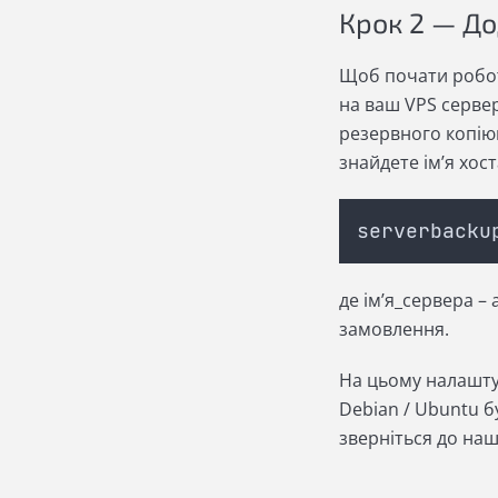
Крок 2
— До
Щоб почати робот
на ваш VPS сервер
резервного копіюв
знайдете ім’я хос
serverbacku
де ім’я_сервера – 
замовлення.
На цьому налаштув
Debian / Ubuntu б
зверніться до на