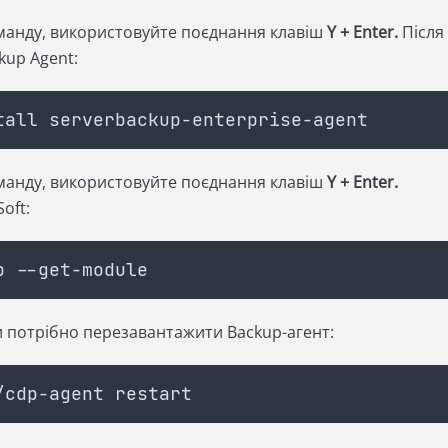
анду, використовуйте поєднання клавіш
Y + Enter.
Після 
kup Agent:
tall serverbackup-enterprise-agent
анду, використовуйте поєднання клавіш
Y + Enter.
oft:
p --get-module
и потрібно перезавантажити Backup-агент:
/cdp-agent restart