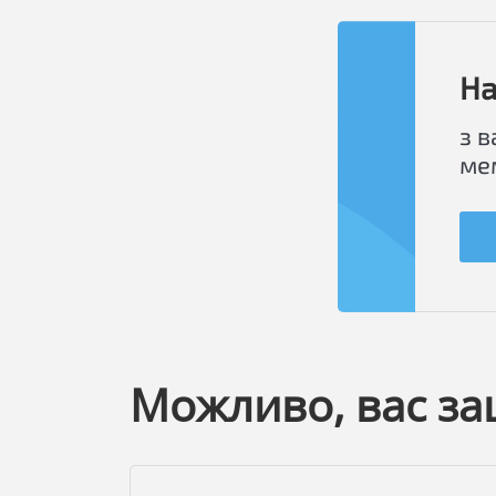
На
з 
ме
Можливо, вас за