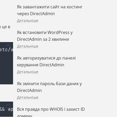
Як завантажити сайт на хостинг
через DirectAdmin
Детальніше
 це в
Як встановити WordPress у
DirectAdmin за 2 хвилини
Детальніше
etc/apt/sources.list
Як авторизуватися до панелі
керування DirectAdmin
Детальніше
Як змінити пароль бази даних у
DirectAdmin
Детальніше
&& apt-get install linux-headers-amd64
Вся правда про WHOIS і захист ID
домену