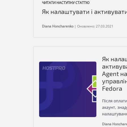
ЧИТАТИ НАСТУПНУ СТАТТЮ
Як налаштувати і активувати
Diana Honcharenko
|
Оновлено: 27.03.2021
Як нала
активув
Agent на
управлі
Fedora
Після оплати
акаунт, зна
налаштуванн
Diana Honchar