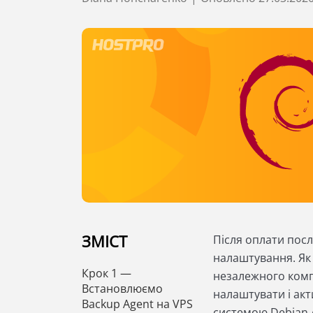
ЗМІСТ
Після оплати посл
налаштування. Як
Крок 1 —
незалежного комп
Встановлюємо
налаштувати і акт
Backup Agent на VPS
системою Debian /