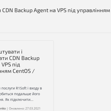
 CDN Backup Agent на VPS під управлінням
штувати і
ати CDN Backup
 VPS під
нням CentOS /
 послуги R1Soft і входу в
добиться подальше його
я. Як підключити...
enko
|
Оновлено: 27.03.2021