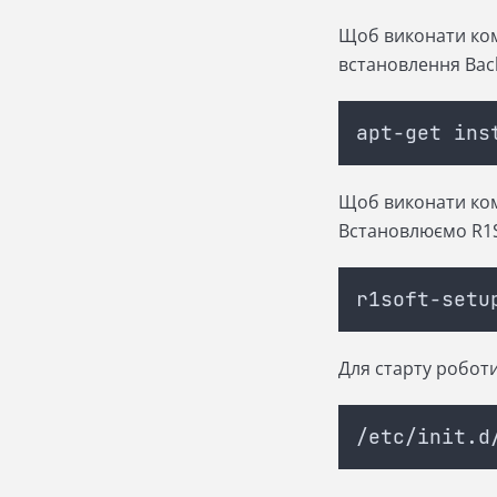
Щоб виконати ком
встановлення Bac
apt-get ins
Щоб виконати ком
Встановлюємо R1S
r1soft-setu
Для старту робот
/etc/init.d