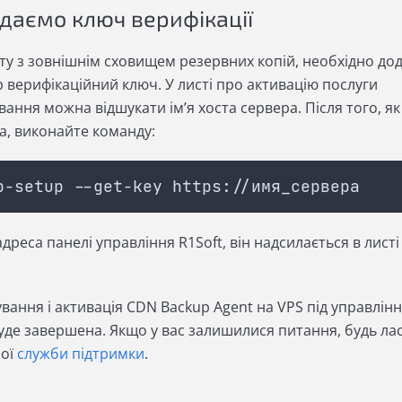
даємо ключ верифікації
у з зовнішнім сховищем резервних копій, необхідно до
 верифікаційний ключ. У листі про активацію послуги
ання можна відшукати ім’я хоста сервера. Після того, як
та, виконайте команду:
p-setup --get-key https://имя_сервера
адреса панелі управління R1Soft, він надсилається в листі
ання і активація CDN Backup Agent на VPS під управлін
уде завершена. Якщо у вас залишилися питання, будь лас
шої
служби підтримки
.