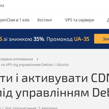
.ua
penClaw в 1 клік
Хостинг
VPS та сервери
S
зі знижкою
35%
. Промокод
UA-35
За
резервне копіювання
 на VPS під управлінням Debian / Ubuntu
ти і активувати CD
під управлінням De
0
|
Час прочитання:
2 хвилини