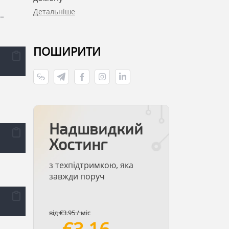
Детальніше
–
ПОШИРИТИ
Надшвидкий
Хостинг
з техпідтримкою, яка
завжди поруч
від €3.95 / міс