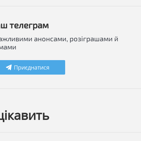
ш телеграм
важливими анонсами, розіграшами й
мами
Приєднатися
цікавить