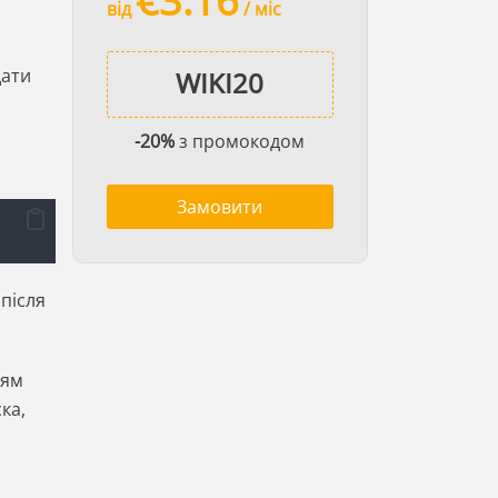
€3.16
від
/ міс
дати
-20%
з промокодом
Замовити
 після
ням
ка,