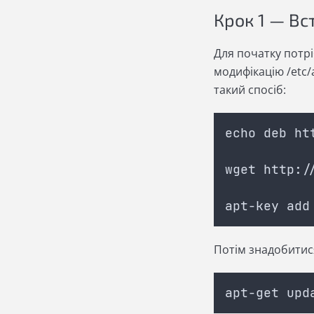
Крок 1 — Вс
Для початку потр
модифікацію /etc/a
такий спосіб:
echo deb ht
wget http:/
apt-key add
Потім знадобитис
apt-get upd