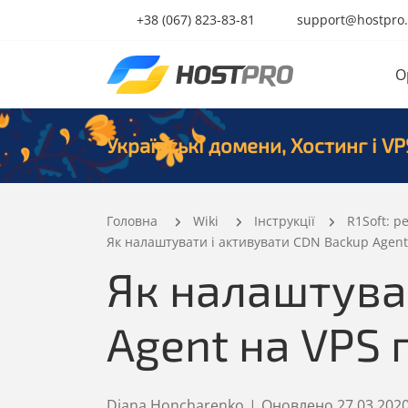
+38 (067) 823-83-81
support@hostpro
O
Українські домени, Хостинг і VP
Головна
Wiki
Інструкції
R1Soft: 
Як налаштувати і активувати CDN Backup Agent
Як налаштува
Agent на VPS 
Diana Honcharenko
|
Оновлено
27.03.202