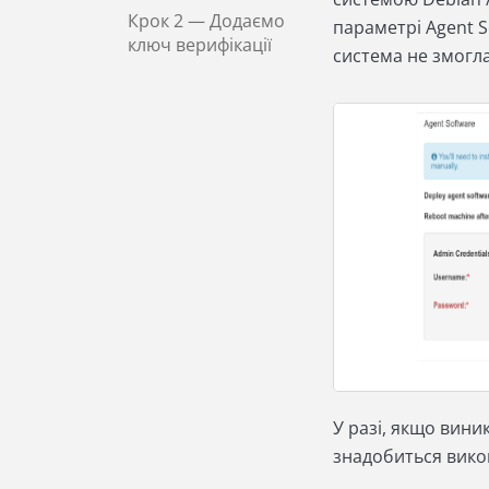
Крок 2
— Додаємо
параметрі Agent S
ключ верифікації
система не змогл
У разі, якщо вини
знадобиться викон