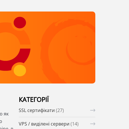
КАТЕГОРІЇ
SSL сертифікати
(27)
о як
ю
VPS / виділені сервери
(14)
ine, в