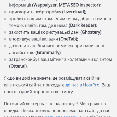
інформації
(Wappalyzer, META SEO inspector)
;
прискорить веброзробку
(Livereload)
;
зробить вашим стомленим очам добре з темною
темою, навіть там, де її нема
(Dark Reader)
;
захистить ваші користувацькі дані
(Ghostery)
;
впорядкує ваші вкладки
(OneTab)
;
дозволить не боятися помилок при написанні
англійською
(Grammarly)
;
затранскрибує ваш мітинг з колегами чи клієнтом
(Otter.ai)
.
Якщо ви досі не знаєте, де розміщувати свій чи
клієнтський сайти, приходьте
до нас в HostPro
. Ваш
проєкт гідний хорошого хостингу.
Поточний хостер вас не влаштовує? Ми з радістю,
швидко і безкоштовно перенесемо ваш сайт до нас