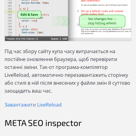
Під час збору сайту купа часу витрачається на
постійне оновлення браузера, щоб перевірити
останні зміни. Так-от програма-компілятор
LiveReload, автоматично перезавантажить сторінку
або стилі в ній після внесених у файли змін й суттєво
заощадить ваш час.
Завантажити LiveReload
META SEO inspector