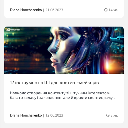
Diana Honcharenko
|
21.06.2023
14 хв.
17 інструментів ШІ для контент-мейкерів
Навколо створення контенту зі штучним інтелектом
багато галасу і захоплення, але й крихти скептицизму...
Diana Honcharenko
|
12.06.2023
8 хв.