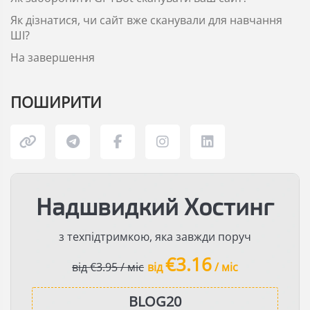
Як дізнатися, чи сайт вже сканували для навчання
ШІ?
На завершення
ПОШИРИТИ
Надшвидкий Хостинг
з техпідтримкою, яка завжди поруч
€3.16
від €3.95 / міс
від
/ міс