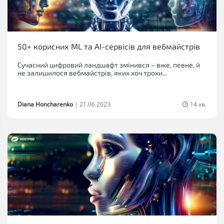
50+ корисних ML та AI-сервісів для вебмайстрів
Сучасний цифровий ландшафт змінився – вже, певне, й
не залишилося вебмайстрів, яких хоч трохи...
Diana Honcharenko
|
21.06.2023
14 хв.