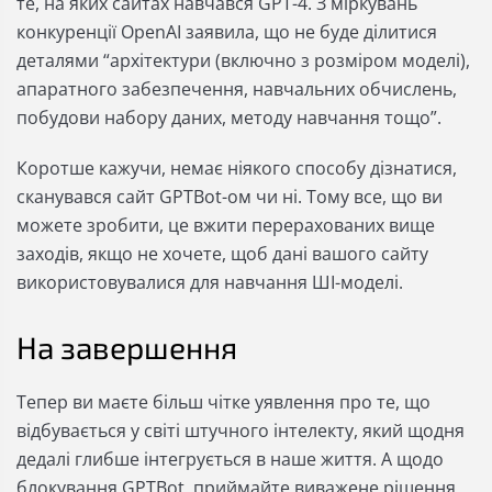
те, на яких сайтах навчався GPT-4. З міркувань
конкуренції OpenAI заявила, що не буде ділитися
деталями “архітектури (включно з розміром моделі),
апаратного забезпечення, навчальних обчислень,
побудови набору даних, методу навчання тощо”.
Коротше кажучи, немає ніякого способу дізнатися,
сканувався сайт GPTBot-ом чи ні. Тому все, що ви
можете зробити, це вжити перерахованих вище
заходів, якщо не хочете, щоб дані вашого сайту
використовувалися для навчання ШІ-моделі.
На завершення
Тепер ви маєте більш чітке уявлення про те, що
відбувається у світі штучного інтелекту, який щодня
дедалі глибше інтегрується в наше життя. А щодо
блокування GPTBot, приймайте виважене рішення,