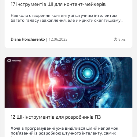
17 інструментів ШІ для контент-мейкерів
Навколо створення контенту зі штучним інтелектом
багато галасу і захоплення, але й крихти скептицизму...
Diana Honcharenko
|
12.06.2023
8 хв.
12 ШІ-інструментів для розробників ПЗ
Хоча в програмуванні уже виділився цілий напрямок,
повʼязаний із розробкою штучного інтелекту, самих