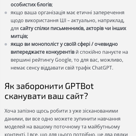
особистих блогів
;
якщо ваша організація має етичні заперечення
щодо використання ШІ – актуально, наприклад,
для
сайту спілки письменників, акторів чи інших
митців;
якщо ви монополіст у своїй сфері / очевидно
випереджаєте конкурентів
й
спокійно пануєте на
вершині рейтингу Google, то для вас, можливо,
немає сенсу віддавати свій трафік ChatGPT.
Як заборонити GPTBot
сканувати ваш сайт?
Хоча запізно щось робити з уже зісканованими
даними, ви все одно можете зупинити навчання
моделей на вашому поточному та майбутньому
контенті. І все, що для цього потрібно, це два рядки