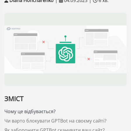
Diana Honcharenko
|
04.09.2023
|
6 хв.
ЗМІСТ
Чому це відбувається?
Чи варто блокувати GPTBot на своєму сайті?
Як заборонити GPTBot сканувати ваш сайт?