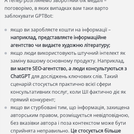
А тепер розглянемо зворотний бік медалі –
поговорімо, в яких випадках вам таки варто
заблокувати GPTBot:
якщо ви заробляєте кошти на інформації –
наприклад, представляєте інформаційне
агентство чи видаєте художню літературу;
якщо люди використовують штучний інтелект як
заміну вашому основному продукту. Наприклад,
ви маєте SEO-агентство, а люди консультуються з
ChatGPT
для досліджень ключових слів. Такий
сценарій стосується практично всієї сфери
консультативних послуг, коли ШІ фактично діє як
прямий конкурент;
якщо ви стурбовані тим, що інформація, захищена
авторським правом, розміщується невідповідною,
без вказівки автора і поза контекстом може бути
сприйнята неправильно.
Це стосується більше