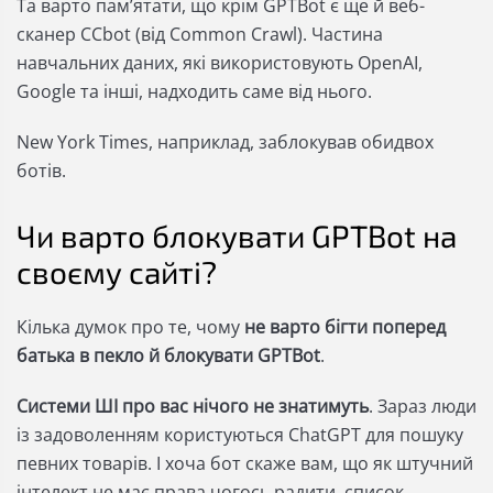
Та варто памʼятати, що крім GPTBot є ще й веб-
сканер CCbot (від Common Crawl). Частина
навчальних даних, які використовують OpenAI,
Google та інші, надходить саме від нього.
New York Times, наприклад, заблокував обидвох
ботів.
Чи варто блокувати GPTBot на
своєму сайті?
Кілька думок про те, чому
не варто бігти поперед
батька в пекло й блокувати GPTBot
.
Системи ШІ про вас нічого не знатимуть
. Зараз люди
із задоволенням користуються ChatGPT для пошуку
певних товарів. І хоча бот скаже вам, що як штучний
інтелект не має права чогось радити, список