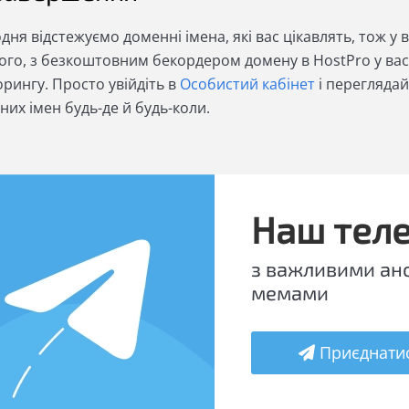
ня відстежуємо доменні імена, які вас цікавлять, тож у в
того, з безкоштовним бекордером домену в HostPro у ва
рингу. Просто увійдіть в
Особистий кабінет
і переглядай
них імен будь-де й будь-коли.
Наш тел
з важливими ан
мемами
Приєднати