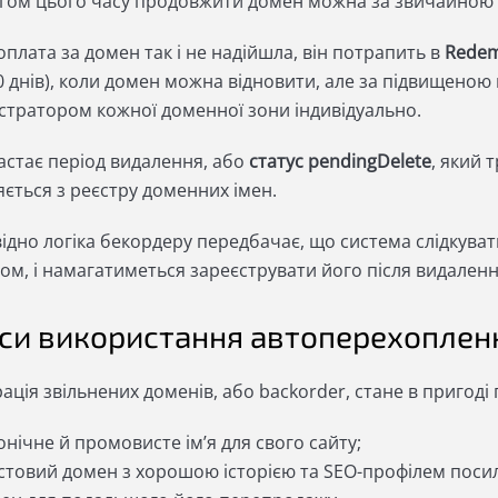
гом цього часу продовжити домен можна за звичайною
плата за домен так і не надійшла, він потрапить в
Redem
0 днів), коли домен можна відновити, але за підвищеною
істратором кожної доменної зони індивідуально.
настає період видалення, або
статус pendingDelete
, який 
яється з реєстру доменних імен.
відно логіка бекордеру передбачає, що система слідкув
ом, і намагатиметься зареєструвати його після видален
си використання автоперехоплен
ація звільнених доменів, або backorder, стане в пригод
онічне й промовисте імʼя для свого сайту;
стовий домен з хорошою історією та SEO-профілем поси