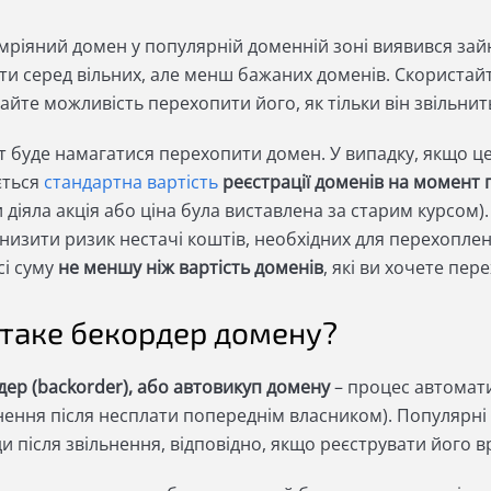
мріяний домен у популярній доменній зоні виявився зай
ти серед вільних, але менш бажаних доменів. Скористай
йте можливість перехопити його, як тільки він звільнит
т буде намагатися перехопити домен. У випадку, якщо це
ється
стандартна вартість
реєстрації доменів
на момент 
 діяла акція або ціна була виставлена за старим курсом
низити ризик нестачі коштів, необхідних для перехоплен
сі суму
не меншу ніж вартість доменів
, які ви хочете пер
таке бекордер домену?
дер (backorder), або автовикуп домену
– процес автомати
ьнення після несплати попереднім власником). Популярн
и після звільнення, відповідно, якщо реєструвати його в