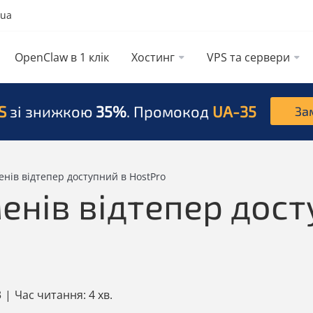
.ua
OpenClaw в 1 клік
Хостинг
VPS та сервери
S
зі знижкою
35%
. Промокод
UA-35
За
енів відтепер доступний в HostPro
енів відтепер дост
3
|
Час читання:
4 хв.