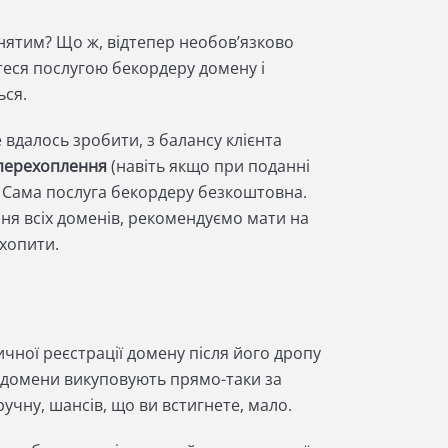
нятим? Що ж, відтепер необовʼязково
теся послугою бекордеру домену і
ься.
 вдалось зробити, з балансу клієнта
перехоплення
(навіть якщо при поданні
). Сама послуга бекордеру безкоштовна.
ня всіх доменів, рекомендуємо мати на
ехопити.
чної реєстрації домену після його дропу
і домени викуповують прямо-таки за
ручну, шансів, що ви встигнете, мало.