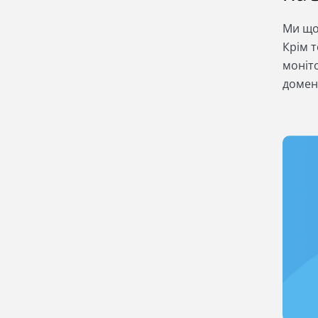
Ми щод
Крім 
моніто
домен