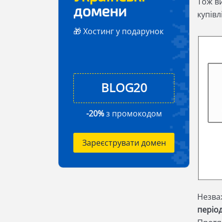
Тож в
домени
купівл
🎁 Хостинг у подарунок
-20%
з промокодом
Зареєструвати домен
Незва
період