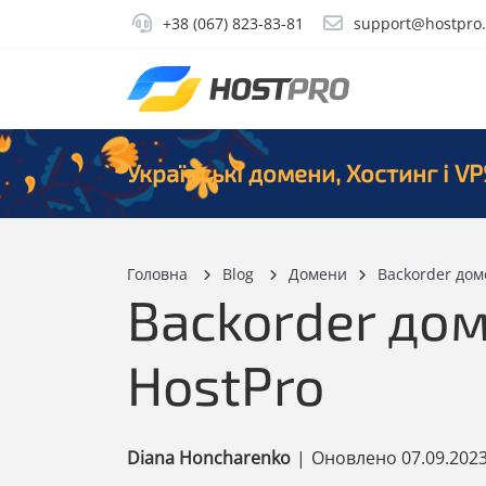
+38 (067) 823-83-81
support@hostpro
Українські домени, Хостинг і VP
Головна
Blog
Домени
Backorder дом
Backorder дом
HostPro
Diana Honcharenko
|
Оновлено
07.09.202