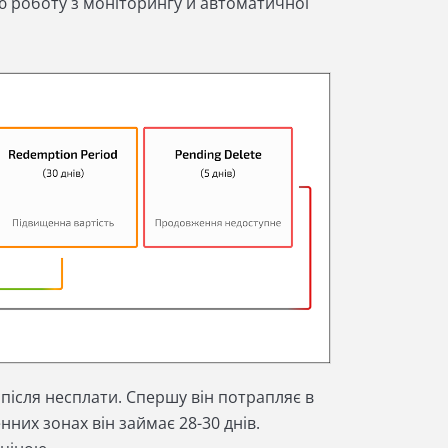
ю роботу з моніторингу й автоматичної
після несплати. Спершу він потрапляє в
них зонах він займає 28-30 днів.