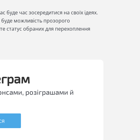
ас буде час зосередитися на своїх ідеях.
с буде можливість прозорого
те статус обраних для перехоплення
еграм
онсами, розіграшами й
ся