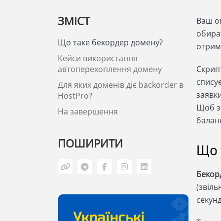
ЗМІСТ
Ваш о
обира
Що таке бекордер домену?
отрима
Кейси використання
автоперехоплення домену
Скрип
спису
Для яких доменів діє backorder в
заявки
HostPro?
Щоб з
На завершення
балан
ПОШИРИТИ
Що 
Бекор
(звіл
секунд
Українські