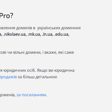
tPro?
овлення доменів в українських доменних
 .nikolaev.ua, .mk.ua, .in.ua, .edu.ua,
і чи вільні домени, і вкаже, які саме
для юридичних осіб. Якщо ви юридична
 продажів
за більш детальною
доменів,
за посиланням
.