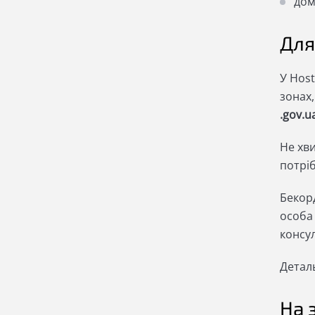
дом
Для
У Hos
зонах,
.gov.ua
Не хви
потрі
Бекорд
особа 
консу
Детал
На 