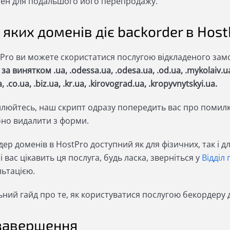
ен для подальшого його перепродажу.
 яких доменів діє backorder в Hos
tPro ви можете скористатися послугою відкладеного зам
за винятком .ua, .odessa.ua, .odesa.ua, .od.ua, .mykolaiv.ua,
, .co.ua, .biz.ua, .kr.ua, .kirovograd.ua, .kropyvnytskyi.ua.
люйтесь, наш скрипт одразу попередить вас про помилков
бно видалити з форми.
ер доменів в HostPro доступний як для фізичних, так і 
і вас цікавить ця послуга, будь ласка, зверніться у
Відділ
льтацією.
ьний гайд про те, як користуватися послугою бекордеру 
завершення