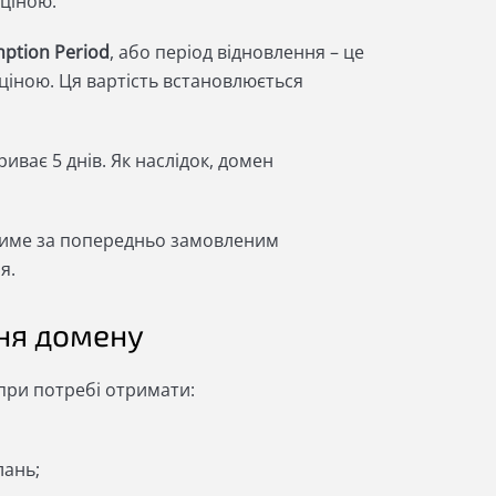
 ціною.
ption Period
, або період відновлення – це
 ціною. Ця вартість встановлюється
триває 5 днів. Як наслідок, домен
атиме за попередньо замовленим
ня.
ня домену
і при потребі отримати:
лань;