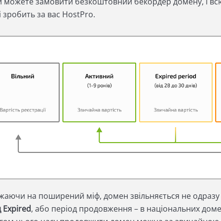
и можете замовити безкоштовний бекордер домену, і вс
і зробить за вас HostPro.
жаючи на поширений міф, домен звільняється не одразу 
 Expired
, або період продовження – в національних домен