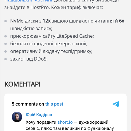
знайдете в HostPro. Кожен тариф включає:
NVMe-диски з
12х
вищою швидкістю читання й
6х
швидкістю запису;
прискорювач сайту LiteSpeed Cache;
безплатні щоденні резервні копії;
оперативну й людяну техпідтримку;
захист від DDoS.
КОМЕНТАРІ