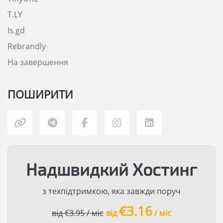
T.LY
Is.gd
Rebrandly
На завершення
ПОШИРИТИ
Надшвидкий Хостинг
з техпідтримкою, яка завжди поруч
€3.16
від €3.95 / міс
від
/ міс