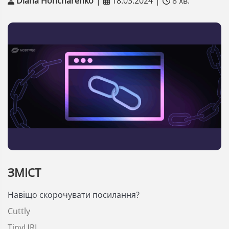
Diana Honcharenko
|
18.03.2024
|
8 хв.
ЗМІСТ
Навіщо скорочувати посилання?
Cuttly
TinyURL