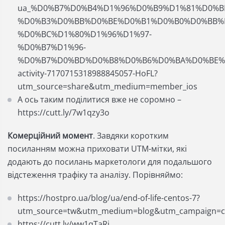
ua_%D0%B7%D0%B4%D1%96%D0%B9%D1%81%D0%B
%D0%B3%D0%BB%D0%BE%D0%B1%D0%B0%D0%BB%
%D0%BC%D1%80%D1%96%D1%97-
%D0%B7%D1%96-
%D0%B7%D0%BD%D0%B8%D0%B6%D0%BA%D0%BE%
activity-7170715318988845057-HoFL?
utm_source=share&utm_medium=member_ios
А ось таким поділитися вже не соромно –
https://cutt.ly/7w1qzy3o
Комерційний момент
. Завдяки коротким
посиланням можна приховати UTM-мітки, які
додають до посилань маркетологи для подальшого
відстеження трафіку та аналізу. Порівняймо:
https://hostpro.ua/blog/ua/end-of-life-centos-7?
utm_source=tw&utm_medium=blog&utm_campaign=c
https://cutt.ly/ww1qTaRj