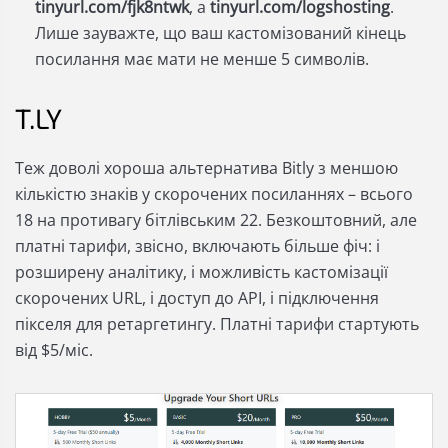
tinyurl.com/fjk8ntwk
, а
tinyurl.com/logshosting
.
Лише зауважте, що ваш кастомізований кінець
посилання має мати не менше 5 символів.
T.LY
Теж доволі хороша альтернатива Bitly з меншою
кількістю знаків у скорочених посиланнях – всього
18 на противагу бітлівським 22. Безкоштовний, але
платні тарифи, звісно, включають більше фіч: і
розширену аналітику, і можливість кастомізації
скорочених URL, і доступ до API, і підключення
пікселя для ретаргетингу. Платні тарифи стартують
від $5/міс.