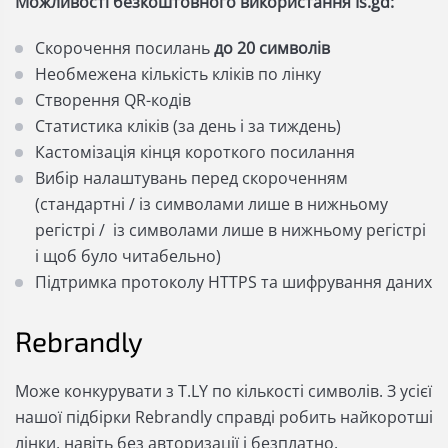
Можливості безкоштовного використання Is.gd:
Скорочення посилань
до 20 символів
Необмежена кількість кліків по лінку
Створення QR-кодів
Статистика кліків (за день і за тиждень)
Кастомізація кінця короткого посилання
Вибір налаштувань перед скороченням
(стандартні / із символами лише в нижньому
регістрі / із символами лише в нижньому регістрі
і щоб було читабельно)
Підтримка протоколу HTTPS та шифрування даних
Rebrandly
Може конкурувати з T.LY по кількості символів. З усієї
нашої підбірки Rebrandly справді робить найкоротші
лінки, навіть без авторизації і безплатно.