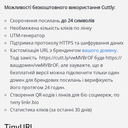
Можливості безкоштовного використання Cuttly:
Скорочення посилань
до 24 символів
Необмежена кількість кліків по лінку
UTM-генератор
Підтримка протоколу HTTPS та шифрування даних
Кастомізація URL з брендингом
вашого домену
.
Тоді замість https://cutt.ly/vwMVBrOF буде https://
вашдомен/vwMVBrOF, але зауважте, що в
безплатній версії можна підключити тільки один
домен для брендових посилань і верифікують
його протягом 24 годин.
Створення QR-кодів і лінків для біо соцмереж, по
типу linkr.bio
Статистика кліків (за останні 30 днів)
TinyURL