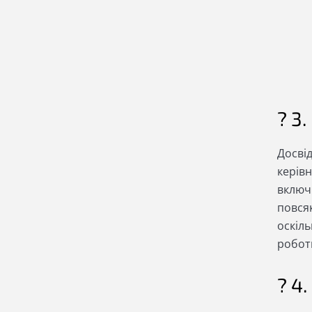
? 3
Досві
керівн
включи
повсяк
оскіль
робот
? 4