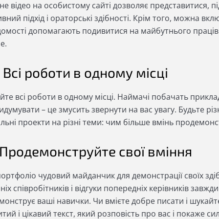
ьне відео на особистому сайті дозволяє представитися, 
вний підхід і ораторські здібності. Крім того, можна вклю
відомості допомагають подивитися на майбутнього праців
е.
. Всі роботи в одному місці
те всі роботи в одному місці. Наймачі побачать приклад
думувати – це змусить звернути на вас увагу. Будьте різ
льні проекти на різні теми: чим більше вмінь продемонс
. Продемонструйте свої вміння
портфоліо чудовий майданчик для демонстрації своїх зді
іх співробітників і відгуки попередніх керівників завжди
монструє ваші навички. Чи вмієте добре писати і шукайт
тий і цікавий текст, який розповість про вас і покаже с