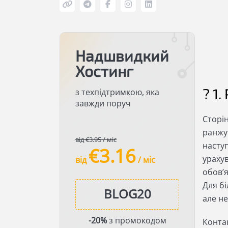
Надшвидкий
Хостинг
? 1
з техпідтримкою, яка
завжди поруч
Сторін
ранжую
від €3.95 / міс
наступ
€3.16
ураху
від
/ міс
обов’я
Для бі
але не
-20%
з промокодом
Конта