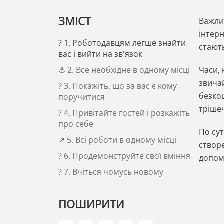
ЗМІСТ
Важли
інтер
? 1. Роботодавцям легше знайти
стают
вас і вийти на зв'язок
⚓ 2. Все необхідне в одному місці
Часи,
звича
? 3. Покажіть, що за вас є кому
безко
поручитися
трішеч
? 4. Привітайте гостей і розкажіть
про себе
По су
↗ 5. Всі роботи в одному місці
створ
? 6. Продемонструйте свої вміння
допом
? 7. Вчіться чомусь новому
ПОШИРИТИ