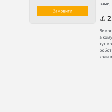
вами, 
Замовити
⚓ 2
Вимоги
а кому
тут мо
робот
коли в