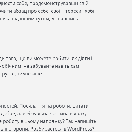
піднести себе, продемонструвавши свій
чити абзац про себе, свої інтереси і хобі
ника під іншим кутом, дізнавшись
и того, що ви можете робити, як діяти і
нобічним, не забувайте навіть самі
труєте, тим краще.
бностей. Посилання на роботи, цитати
 добре, але візуальна частина відразу
е роботу в цьому напрямку? Так напишіть
ильні сторони. Розбираєтеся в WordPress?