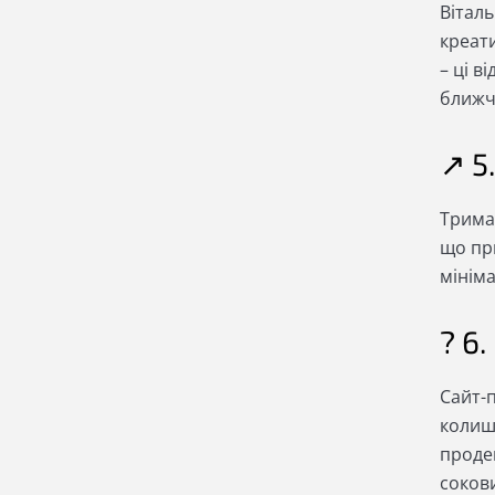
Вітал
креати
– ці 
ближч
↗ 5
Тримай
що при
мініма
? 6
Сайт-
колишн
проде
сокови