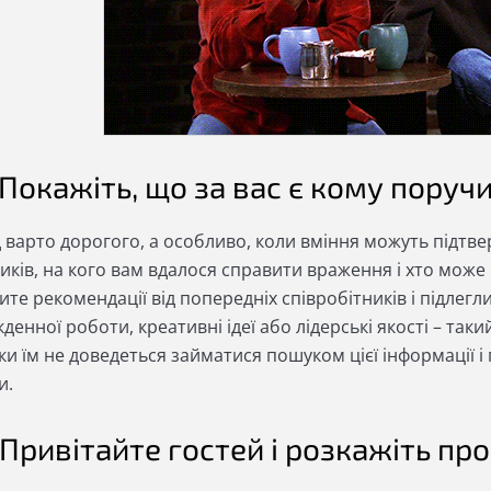
. Покажіть, що за вас є кому поруч
д варто дорогого, а особливо, коли вміння можуть підтв
иків, на кого вам вдалося справити враження і хто може 
те рекомендації від попередніх співробітників і підлегли
денної роботи, креативні ідеї або лідерські якості – та
ки їм не доведеться займатися пошуком цієї інформації і
и.
. Привітайте гостей і розкажіть про