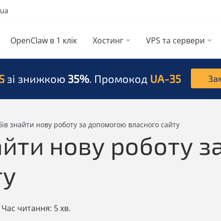
.ua
OpenClaw в 1 клік
Хостинг
VPS та сервери
S
зі знижкою
35%
. Промокод
UA-35
За
бів знайти нову роботу за допомогою власного сайту
найти нову роботу 
ту
Час читання:
5 хв.