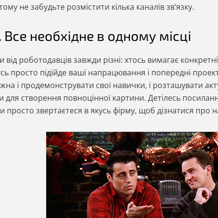
тому не забудьте розмістити кілька каналів зв’язку.
. Все необхідне в одному місці
 від роботодавців завжди різні: хтось вимагає конкретн
сь просто підійде ваші напрацювання і попередні проект
жна і продемонструвати свої навички, і розташувати акт
и для створення повноцінної картини. Детілесь посиланн
и просто звертаєтеся в якусь фірму, щоб дізнатися про н