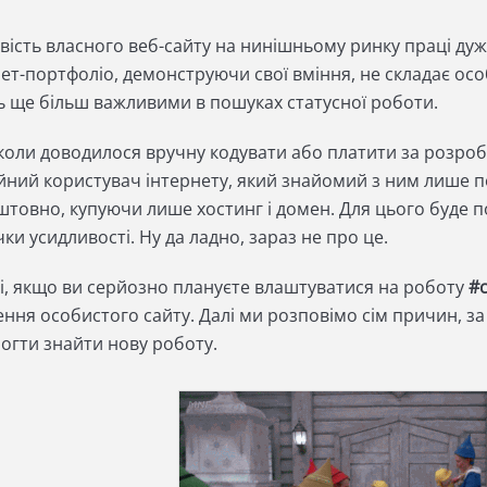
вість власного веб-сайту на нинішньому ринку праці дуж
нет-портфоліо, демонструючи свої вміння, не складає ос
ь ще більш важливими в пошуках статусної роботи.
 коли доводилося вручну кодувати або платити за розроб
йний користувач інтернету, який знайомий з ним лише п
штовно, купуючи лише хостинг і домен. Для цього буде п
ки усидливості. Ну да ладно, зараз не про це.
ті, якщо ви серйозно плануєте влаштуватися на роботу
#с
ення особистого сайту. Далі ми розповімо сім причин, 
огти знайти нову роботу.