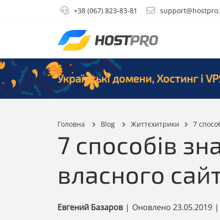
+38 (067) 823-83-81
support@hostpro
Українські домени, Хостинг і VP
Головна
Blog
Життєхитрики
7 спосо
7 способів з
власного сай
Евгений Базаров
|
Оновлено
23.05.2019
|