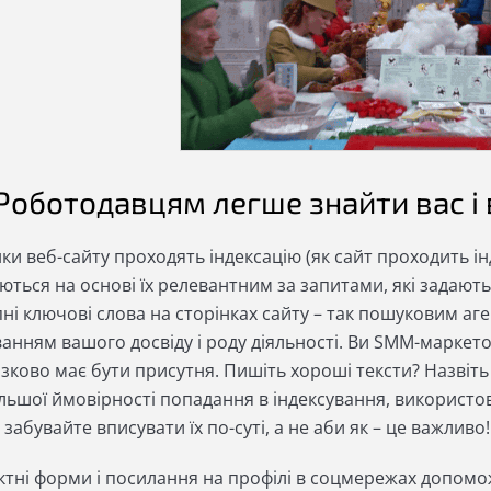
. Роботодавцям легше знайти вас і 
ки веб-сайту проходять індексацію (як сайт проходить і
ться на основі їх релевантним за запитами, які задають
ні ключові слова на сторінках сайту – так пошуковим аге
ванням вашого досвіду і роду діяльності. Ви SMM-маркет
зково має бути присутня. Пишіть хороші тексти? Назвіть
льшої ймовірності попадання в індексування, використов
 забувайте вписувати їх по-суті, а не аби як – це важливо!
ктні форми і посилання на профілі в соцмережах допомо