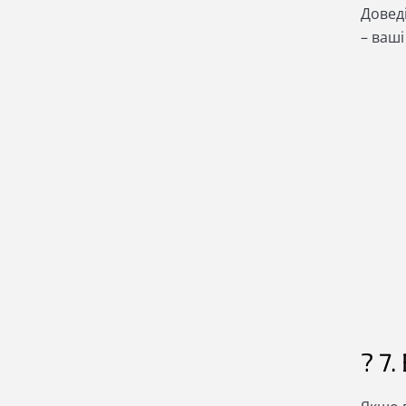
Доведі
– ваші
? 7