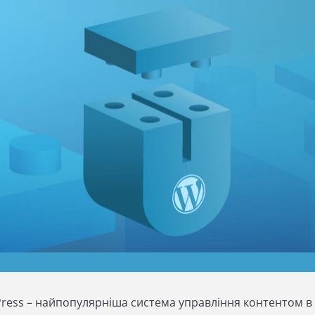
ess – найпопулярніша система управління контентом в св