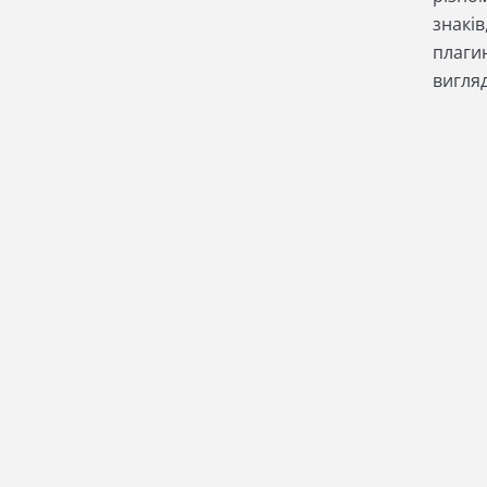
знаків
плаги
вигляд