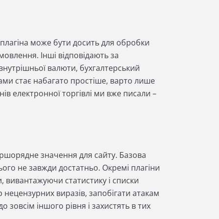
 плагіна може бути досить для обробки
мовлення. Інші відповідають за
внутрішньої валюти, бухгалтерський
нами стає набагато простіше, варто лише
нів електронної торгівлі ми вже писали –
ершорядне значення для сайту. Базова
цього не завжди достатньо. Окремі плагіни
и, вивантажуючи статистику і списки
р нецензурних виразів, запобігати атакам
до зовсім іншого рівня і захистять в тих