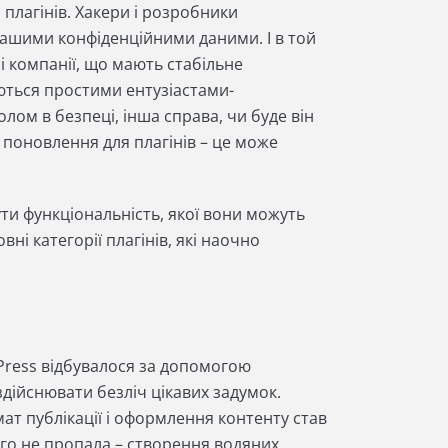
плагінів. Хакери і розробники
вашими конфіденційними даними. І в той
і компанії, що мають стабільне
юються простими ентузіастами-
олом в безпеці, інша справа, чи буде він
е поновлення для плагінів – це може
ти функціональність, якої вони можуть
ні категорії плагінів, які наочно
Press відбувалося за допомогою
здійснювати безліч цікавих задумок.
ат публікації і оформлення контенту став
ього не пропала – створення водяних