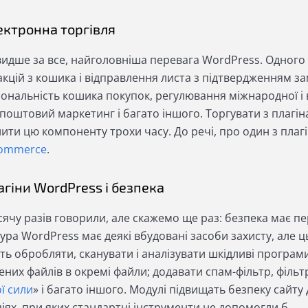
ектронна торгівля
видше за все, найголовніша перевага WordPress. Одного
кцій з кошика і відправлення листа з підтвердженням за
іональність кошика покупок, регулювання міжнародної і 
 поштовий маркетинг і багато іншого. Торгувати з плагі
ити цю компоненту трохи часу. До речі, про один з плагі
ommerce
.
агіни WordPress і безпека
сячу разів говорили, але скажемо ще раз: безпека має п
ура WordPress має деякі вбудовані засоби захисту, але 
ть обробляти, сканувати і аналізувати шкідливі програм
них файлів в окремі файли; додавати спам-фільтр, фільт
ї сили
» і багато іншого. Модулі підвищать безпеку сайту 
іях, при яких стандартні інструменти не допомогли б.