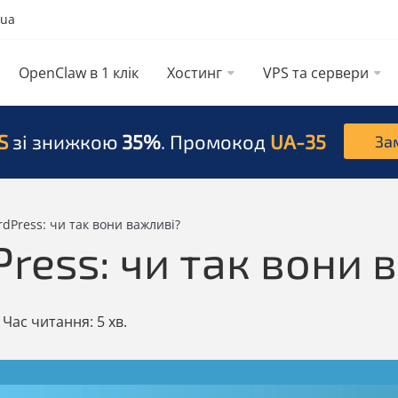
.ua
OpenClaw в 1 клік
Хостинг
VPS та сервери
S
зі знижкою
35%
. Промокод
UA-35
За
dPress: чи так вони важливі?
ress: чи так вони 
Час читання:
5 хв.