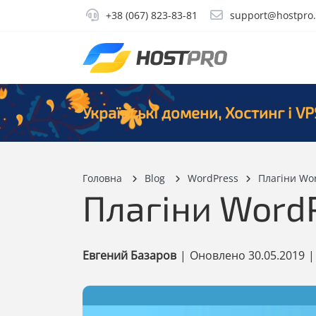
+38 (067) 823-83-81
support@hostpro
Українські домени, Хостинг і VP
Головна
Blog
WordPress
Плагіни Wor
Плагіни WordP
Евгений Базаров
|
Оновлено
30.05.2019
|