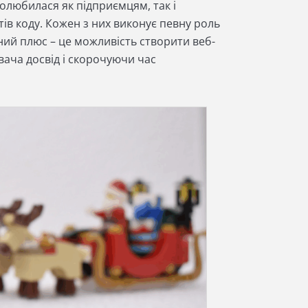
олюбилася як підприємцям, так і
ів коду. Кожен з них виконує певну роль
ний плюс – це можливість створити веб-
ача досвід і скорочуючи час