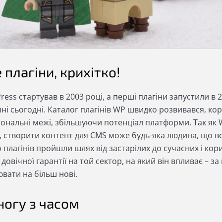
е плагіни, крихітко!
ess стартував в 2003 році, а перші плагіни запустили в 20
пні сьогодні. Каталог плагінів WP швидко розвивався, к
іональні межі, збільшуючи потенціал платформи. Так як 
, створити контент для CMS може будь-яка людина, що в
 плагінів пройшли шлях від застарілих до сучасних і кор
 довічної гарантії на той сектор, на який він впливає –
вати на більш нові.
 ногу з часом