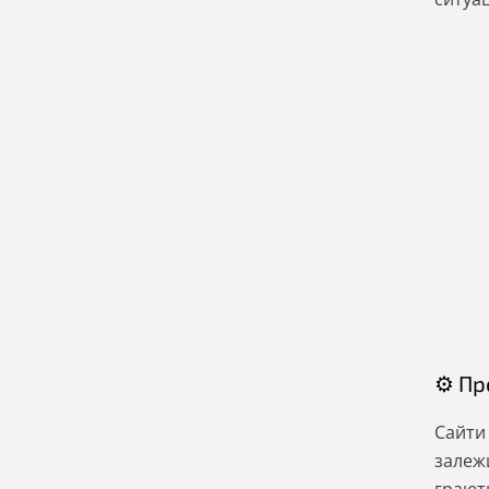
⚙ Пр
Сайти
залежи