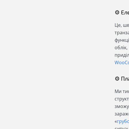
⚙ Ел
Це, ш
транза
функц
облік,
приділ
WooC
⚙ Пл
Ми ти
структ
зможу
зараже
«
грубо
ситуац