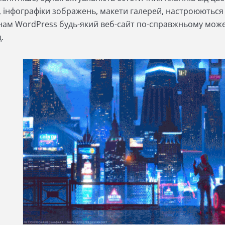
, інфографіки зображень, макети галерей, настроюються 
нам WordPress будь-який веб-сайт по-справжньому може
.