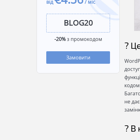
від
/ міс
-20%
з промокодом
? Ц
Замовити
WordPr
досту
функц
кодом
Багато
не дає
заміню
? В