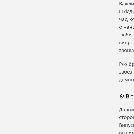
Важлив
шкідл
час, 
фінан
любите
виправ
заощад
Розіб
забезп
демонс
⚙ Ві
Довги
сторон
Випус
різном