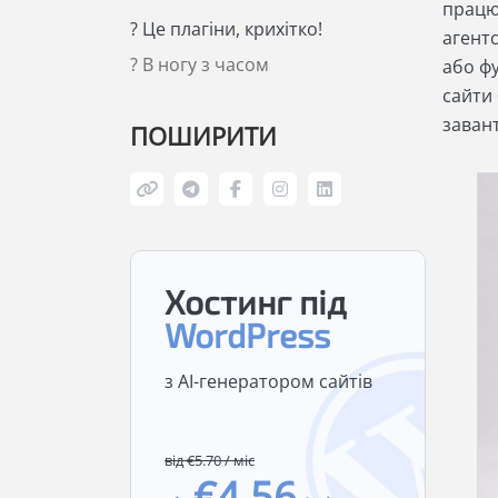
працю
? Це плагіни, крихітко!
агентс
? В ногу з часом
або фу
сайти
заван
ПОШИРИТИ
Хостинг під
WordPress
з AI-генератором сайтів
від €5.70 / міс
€4.56