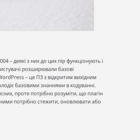
04 – деякі з них до цих пір функціонують і
ористувачі розширювали базові
WordPress – це ПЗ з відкритим вихідним
олодіє базовими знаннями в кодуванні.
исних, проте потрібно розуміти, що плагін
 за ними потрібно стежити, оновлювати або