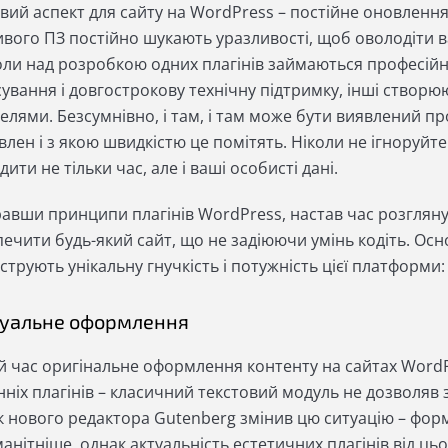
ий аспект для сайту на WordPress – постійне оновлення 
ивого ПЗ постійно шукають уразливості, щоб оволодіти 
коли над розробкою одних плагінів займаються професійн
сування і довгострокову технічну підтримку, інші створ
лями. Безсумнівно, і там, і там може бути виявлений ​​пр
лен ​​і з якою швидкістю це помітять. Ніколи не ігноруйт
ити не тільки час, але і ваші особисті дані.
равши принципи плагінів WordPress, настав час розгляну
ечити будь-який сайт, що не задіюючи умінь кодіть. Основ
трують унікальну гнучкість і потужність цієї платформи:
зуальне оформлення
й час оригінальне оформлення контенту на сайтах Word
ніх плагінів – класичний текстовий модуль не дозволяв 
к нового редактора Gutenberg змінив цю ситуацію – форм
анітніше, однак актуальність естетичних плагінів від ц