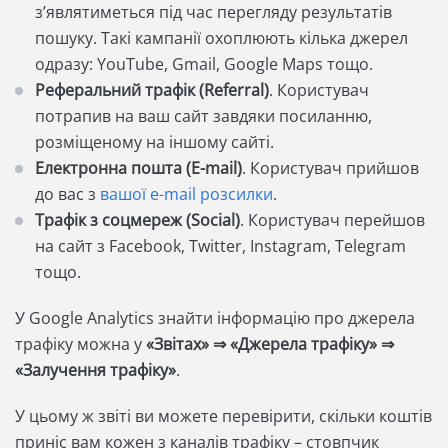
з’являтиметься під час перегляду результатів
пошуку. Такі кампанії охоплюють кілька джерел
одразу: YouTube, Gmail, Google Maps тощо.
Реферальний трафік (Referral)
. Користувач
потрапив на ваш сайт завдяки посиланню,
розміщеному на іншому сайті.
Електронна пошта (E-mail)
. Користувач прийшов
до вас з
вашої e-mail розсилки
.
Трафік з соцмереж (Social)
. Користувач перейшов
на сайт з Facebook, Twitter, Instagram, Telegram
тощо.
У Google Analytics знайти інформацію про джерела
трафіку можна у
«Звітах» ⇒ «Джерела трафіку» ⇒
«Залучення трафіку»
.
У цьому ж звіті ви можете перевірити, скільки коштів
приніс вам кожен з каналів трафіку – стовпчик