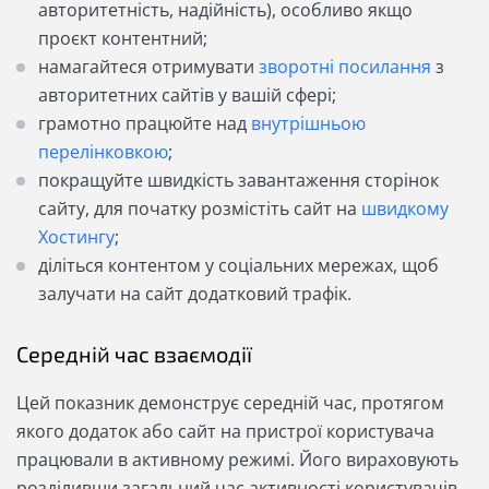
авторитетність, надійність), особливо якщо
проєкт контентний;
намагайтеся отримувати
зворотні посилання
з
авторитетних сайтів у вашій сфері;
грамотно працюйте над
внутрішньою
перелінковкою
;
покращуйте швидкість завантаження сторінок
сайту, для початку розмістіть сайт на
швидкому
Хостингу
;
діліться контентом у соціальних мережах, щоб
залучати на сайт додатковий трафік.
Середній час взаємодії
Цей показник демонструє середній час, протягом
якого додаток або сайт на пристрої користувача
працювали в активному режимі. Його вираховують
розділивши загальний час активності користувачів