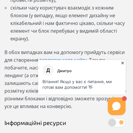
скільки часу користувач взаємодіє з кожним
блоком (у випадку, якщо елемент дизайну не
клікабельний і нам фактично цікаво, скільки часу
елемент чи блок перебуває у видимій області
екрану).
В обох випадках вам на допомогу прийдуть сервіси
для створення
теплових карт сайту
. Там ви
побачите, наскільки глибоко користувачі скролять
лендинг (а отже, з якого місця найчастіше
залишають сайт). Також проаналізуєте детальну
розмітку кліків по лінкам та кнопкам, час взаємодії з
різними блоками і відповідно зможете зрозуміти, як
усе це впливає на конверсію.
Інформаційні ресурси