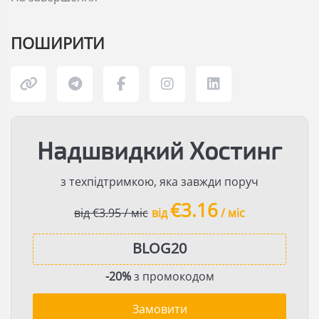
ПОШИРИТИ
Надшвидкий Хостинг
з техпідтримкою, яка завжди поруч
€3.16
від €3.95 / міс
від
/ міс
-20%
з промокодом
Замовити