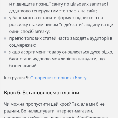
й підвищите позиції сайту по цільових запитах і
додатково генеруватимете трафік на сайт;
у блог можна вставити форму з підпискою на
розсилку і таким чином “підв’язати” людину на ще
один спосіб звʼязку;
превʼю топових статей часто заходять аудиторії в
соцмережах;
якщо асортимент товару оновлюється дуже рідко,
блог стане чудовою можливістю нагадати, що
бізнес живий.
Інструкція 5:
Створення сторінок і блогу
Крок 6. Встановлюємо плагіни
Чи можна пропустити цей крок? Так, але ми б не
радили. Бо налаштувати інтернет-магазин,
наприклад, найлегше через плагін WooCommerce.