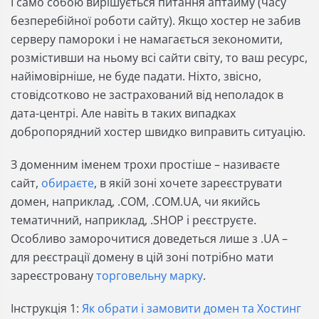
І само собою вирішується питання аптайму (часу
безперебійної роботи сайту). Якщо хостер не забив
серверу памороки і не намагається зекономити,
розмістивши на ньому всі сайти світу, то ваш ресурс,
найімовірніше, не буде падати. Ніхто, звісно,
стовідсотково не застрахований від неполадок в
дата-центрі. Але навіть в таких випадках
добропорядний хостер швидко виправить ситуацію.
З доменним іменем трохи простіше – називаєте
сайт,
обираєте
, в якій зоні хочете зареєструвати
домен, наприклад, .COM, .COM.UA, чи якийсь
тематичний, наприклад, .SHOP і реєструєте.
Особливо заморочитися доведеться лише з .UA –
для реєстрації домену в цій зоні потрібно мати
зареєстровану
торговельну марку
.
Інструкція 1:
Як обрати і замовити домен та Хостинг