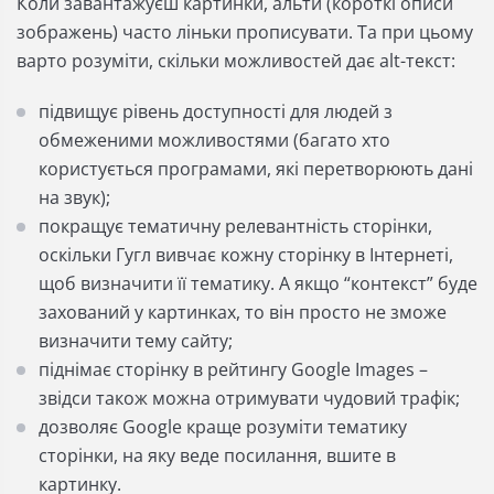
Коли завантажуєш картинки, альти (короткі описи
зображень) часто ліньки прописувати. Та при цьому
варто розуміти, скільки можливостей дає alt-текст:
підвищує рівень доступності для людей з
обмеженими можливостями (багато хто
користується програмами, які перетворюють дані
на звук);
покращує тематичну релевантність сторінки,
оскільки Гугл вивчає кожну сторінку в Інтернеті,
щоб визначити її тематику. А якщо “контекст” буде
захований у картинках, то він просто не зможе
визначити тему сайту;
піднімає сторінку в рейтингу Google Images –
звідси також можна отримувати чудовий трафік;
дозволяє Google краще розуміти тематику
сторінки, на яку веде посилання, вшите в
картинку.