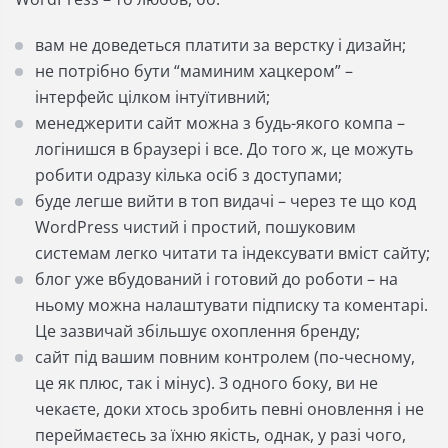
вам не доведеться платити за верстку і дизайн;
не потрібно бути “маминим хацкером” –
інтерфейс цілком інтуїтивний;
менеджерити сайт можна з будь-якого компа –
логінишся в браузері і все. До того ж, це можуть
робити одразу кілька осіб з доступами;
буде легше вийти в топ видачі – через те що код
WordPress чистий і простий, пошуковим
системам легко читати та індексувати вміст сайту;
блог уже вбудований і готовий до роботи – на
ньому можна налаштувати підписку та коментарі.
Це зазвичай збільшує охоплення бренду;
сайт під вашим повним контролем (по-чесному,
це як плюс, так і мінус). З одного боку, ви не
чекаєте, доки хтось зробить певні оновлення і не
переймаєтесь за їхню якість, однак, у разі чого,