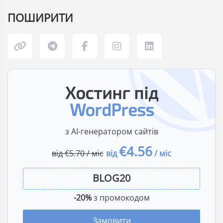
ПОШИРИТИ
Хостинг під
WordPress
з AI-генератором сайтів
€4.56
від €5.70 / міс
від
/ міс
-20%
з промокодом
Замовити