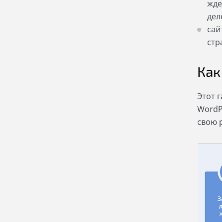
жде
дел
сай
стр
Как
Этот 
WordPr
свою 