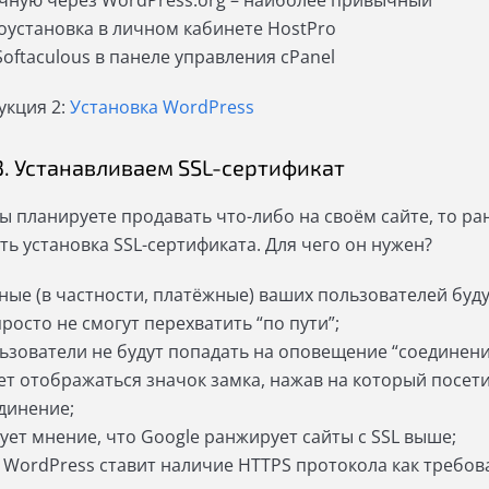
чную через WordPress.org – наиболее привычный
оустановка в личном кабинете HostPro
Softaculous в панеле управления сPanel
укция 2:
Установка WordPress
3. Устанавливаем SSL-сертификат
вы планируете продавать что-либо на своём сайте, то ра
ть установка SSL-сертификата. Для чего он нужен?
ные (в частности, платёжные) ваших пользователей буд
просто не смогут перехватить “по пути”;
ьзователи не будут попадать на оповещение “соединени
ет отображаться значок замка, нажав на который посе
динение;
ует мнение, что Google ранжирует сайты с SSL выше;
 WordPress ставит наличие HTTPS протокола как требов