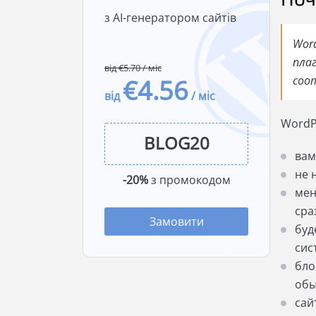
з AI-генератором сайтів
Wor
пла
від €5.70 / міс
соо
€4.56
від
/ міс
WordP
вам
не 
-20%
з промокодом
мен
сра
Замовити
буд
сис
бло
обы
сай