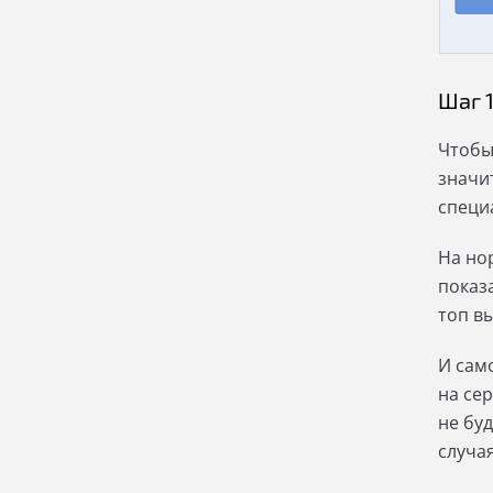
Шаг 
Чтобы
значи
специ
На но
показ
топ в
И сам
на сер
не буд
случа