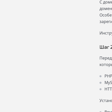
С дом
домен
Особе
зарег
Инстр
Шаг 
Перед
котор
PHP
MyS
HTT
Устан