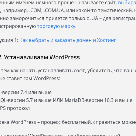
енным именем немного проще – называете сайт,
выбира
, например, .COM, .COM.UA, или какой-то тематический, 
нно заморочиться придется только с .UA – для регистра
истрированную
торговую марку
.
укция 1:
Как выбрать и заказать домен и Хостинг
2. Устанавливаем WordPress
 тем как начать устанавливать софт, убедитесь, что ваш
ые ставит сам WordPress:
-версии 7.4 или выше
QL-версии 5.7 и выше ИЛИ MariaDB-версии 10.3 и выше
PS протокол
овка WordPress – процесс бесплатный, справиться мож