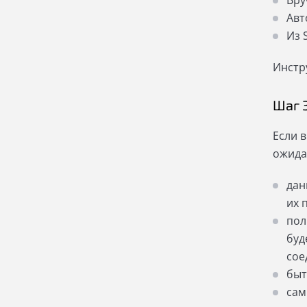
Вру
Авт
Из 
Инстр
Шаг 
Если 
ожида
дан
их 
пол
буд
сое
быт
сам