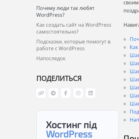
своим
Почему люди так любят
поздр
WordPress?
Как создать сайт на WordPress
Навиг
самостоятельно?
Поч
Подсказки, которые помогут в
Как
работе с WordPress
Шаг
Напоследок
Шаг
Шаг
ПОДЕЛИТЬСЯ
Шаг
Шаг
Шаг
Шаг
Под
Нап
Хостинг під
WordPress
Поч