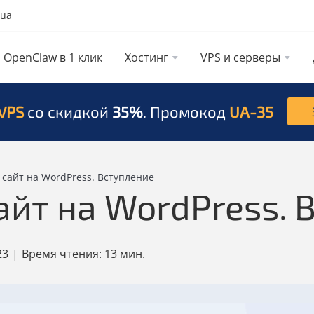
.ua
OpenClaw в 1 клик
Хостинг
VPS и серверы
VPS
со скидкой
35%
. Промокод
UA-35
ь сайт на WordPress. Вступление
айт на WordPress.
23
|
Время чтения:
13 мин.