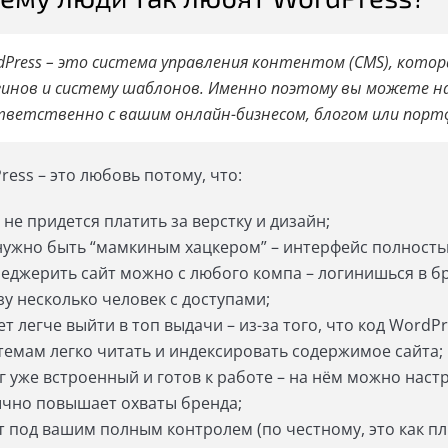
dPress – это система управления контентом (CMS), кото
гинов и систему шаблонов. Именно поэтому вы можете н
тветственно с вашим онлайн-бизнесом, блогом или порт
ress – это любовь потому, что:
 не придется платить за верстку и дизайн;
нужно быть “мамкиным хацкером” – интерфейс полност
еджерить сайт можно с любого компа – логинишься в брау
зу несколько человек с доступами;
ет легче выйти в топ выдачи – из-за того, что код Word
темам легко читать и индексировать содержимое сайта;
г уже встроенный и готов к работе – на нём можно наст
чно повышает охваты бренда;
т под вашим полным контролем (по честному, это как плю