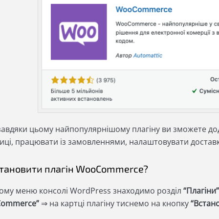
завдяки цьому найпопулярнішому плагіну ви зможете дод
иці, працювати із замовленнями, налаштовувати доставк
становити плагін WooCommerce?
ному меню консолі WordPress знаходимо розділ
“Плагіни
Commerce”
⇒ на картці плагіну тиснемо на кнопку
“Встан