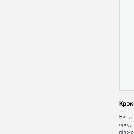
Крок 
На ць
продав
під ж