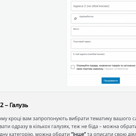
2 – Галузь
ому кроці вам запропонують вибрати тематику вашого с
ати одразу в кількох галузях, теж не біда – можна обрат
одну категорію, можна обрати
“Інше”
та описати свою дія