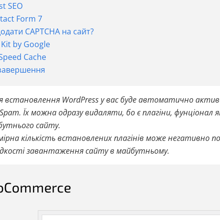
st SEO
tact Form 7
додати CAPTCHA на сайт?
 Kit by Google
eSpeed Cache
завершення
я встановлення WordPress у вас буде автоматично активов
-Spam. Їх можна одразу видаляти, бо є плагіни, фунціона
бутнього сайту.
мірна кількість встановлених плагінів може негативно 
дкості завантаження сайту в майбутньому.
oСommerce