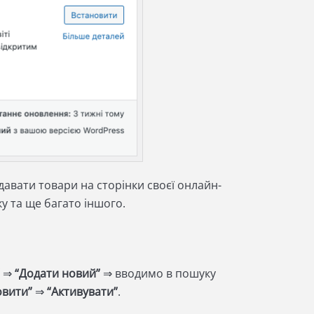
авати товари на сторінки своєї онлайн-
у та ще багато іншого.
”
⇒
“Додати новий”
⇒ вводимо в пошуку
овити”
⇒
“Активувати”
.