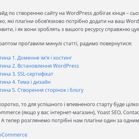
йд по створенню сайту на WordPress добігає кінця – сьо
мо, які плагіни обов’язково потрібно додати на ваш WordP
овити, і як вони зроблять з вашого ресурсу справжню ц
раптом проґавили минулі статті, радимо повернутися:
тина 1. Доменне ім’я і хостинг
тина 2. Встановлення WordPress
тина 3. SSL-сертифікат
тина 4. Тема і дизайн
тина 5. Створення сторінок і блогу
оротко, то для успішного і впевненого старту буде цілко
merce (якщо у вас інтернет-магазин), Yoast SEO, Contact f
. А тепер розглянемо потрібні нам плагіни один за одни
oСommerce