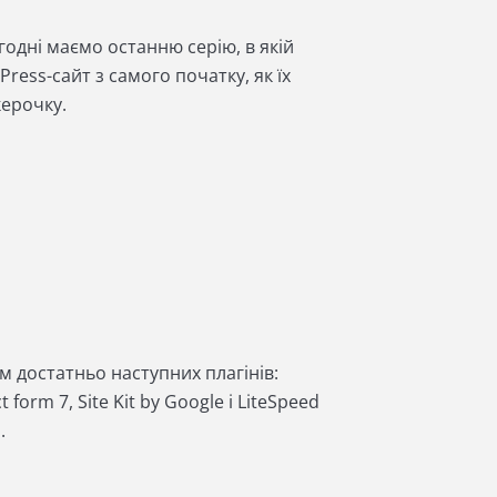
годні маємо останню серію, в якій
ress-сайт з самого початку, як їх
укерочку.
м достатньо наступних плагінів:
orm 7, Site Kit by Google і LiteSpeed
м.