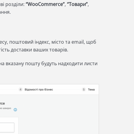
ві розділи:
“WooCommerce”
,
“Товари”
,
вання.
су, поштовий індекс, місто та email, щоб
сть доставки ваших товарів.
 на вказану пошту будуть надходити листи