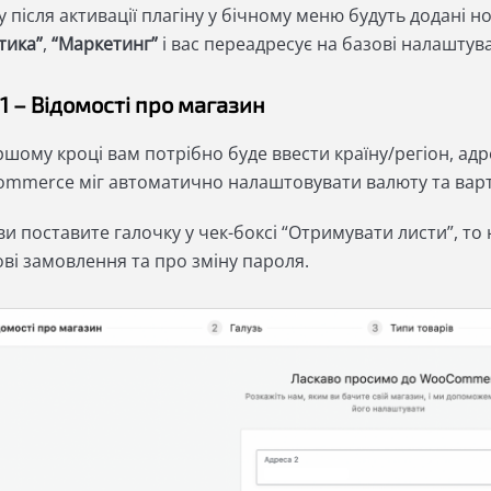
 після активації плагіну у бічному меню будуть додані но
тика”
,
“Маркетинг”
і вас переадресує на базові налашту
1 – Відомості про магазин
шому кроці вам потрібно буде ввести країну/регіон, адре
mmerce міг автоматично налаштовувати валюту та варті
и поставите галочку у чек-боксі “Отримувати листи”, то
ові замовлення та про зміну пароля.