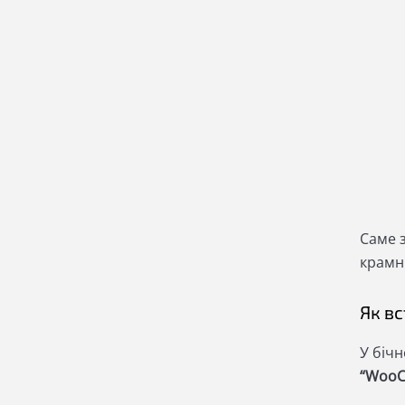
Саме 
крамн
Як в
У біч
“Woo