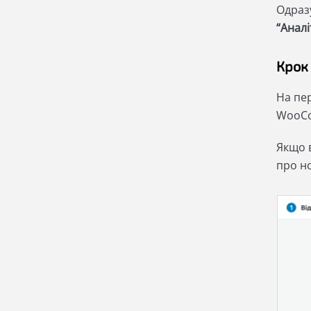
Одразу
“Аналі
Крок 
На пер
WooCo
Якщо в
про н