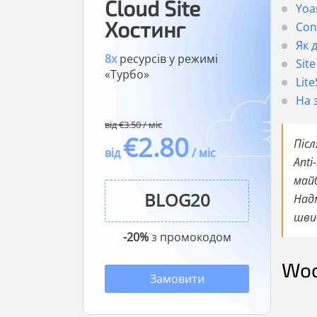
Cloud Site
Yoa
Хостинг
Сon
Як 
8x
ресурсів у режимі
Site
«Турбо»
Lit
На 
від €3.50 / міс
€2.80
Післ
від
/ міс
Anti
май
Над
шви
-20%
з промокодом
Wo
Замовити