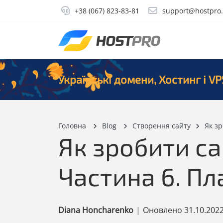
+38 (067) 823-83-81
support@hostpro
Українські домени, Хостинг і VP
Головна
Blog
Створення сайту
Як зр
Як зробити са
Частина 6. Пл
Diana Honcharenko
|
Оновлено
31.10.202