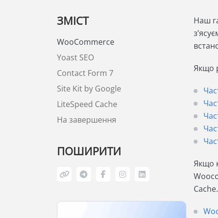
ЗМІСТ
Наш га
з’ясує
WooСommerce
встан
Yoast SEO
Якщо 
Сontact Form 7
Site Kit by Google
Час
Час
LiteSpeed Cache
Час
На завершення
Час
Час
ПОШИРИТИ
Якщо к
Woocom
Cache
Wo