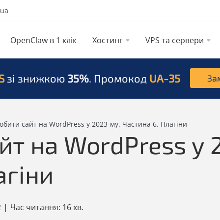
.ua
OpenClaw в 1 клік
Хостинг
VPS та сервери
S
зі знижкою
35%
. Промокод
UA-35
За
обити сайт на WordPress у 2023-му. Частина 6. Плагіни
йт на WordPress у 
агіни
2
|
Час читання:
16 хв.