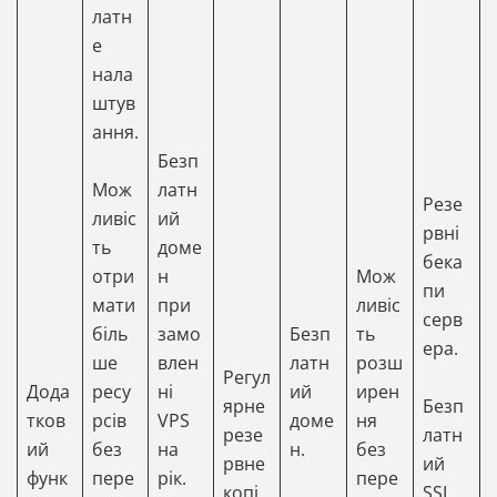
латн
е
нала
штув
ання.
Безп
Мож
латн
Резе
ливіс
ий
рвні
ть
доме
бека
отри
н
Мож
пи
мати
при
ливіс
серв
біль
замо
Безп
ть
ера.
ше
влен
латн
розш
Регул
Дода
ресу
ні
ий
ирен
ярне
Безп
тков
рсів
VPS
доме
ня
резе
латн
ий
без
на
н.
без
рвне
ий
функ
пере
рік.
пере
копі
SSL