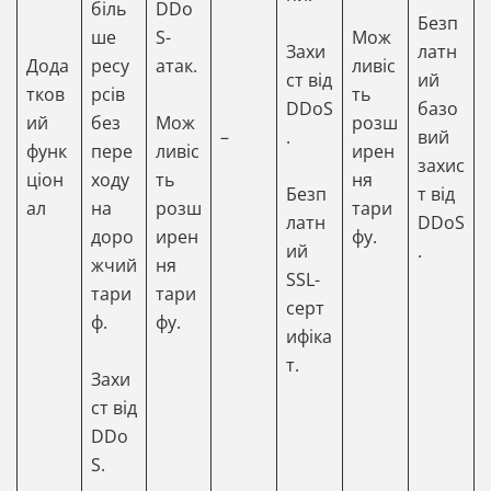
біль
DDo
Безп
ше
S-
Мож
Захи
латн
Дода
ресу
атак.
ливіс
ст від
ий
тков
рсів
ть
DDoS
базо
ий
без
Мож
розш
–
.
вий
функ
пере
ливіс
ирен
захис
ціон
ходу
ть
ня
Безп
т від
ал
на
розш
тари
латн
DDoS
доро
ирен
фу.
ий
.
жчий
ня
SSL-
тари
тари
серт
ф.
фу.
ифіка
т.
Захи
ст від
DDo
S.