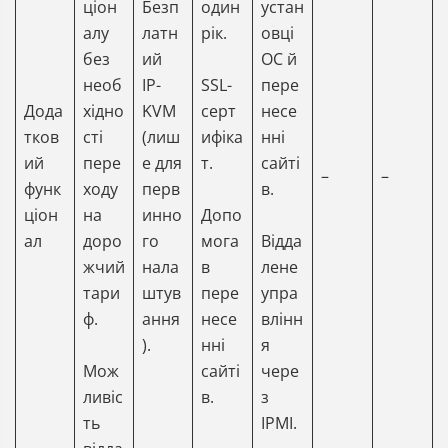
ціон
Безп
один
устан
алу
латн
рік.
овці
без
ий
ОС й
необ
IP-
SSL-
пере
Дода
хідно
KVM
серт
несе
тков
сті
(лиш
ифіка
нні
ий
пере
е для
т.
сайті
–
–
функ
ходу
перв
в.
ціон
на
инно
Допо
ал
доро
го
мога
Відда
жчий
нала
в
лене
тари
штув
пере
упра
ф.
ання
несе
влінн
).
нні
я
Мож
сайті
чере
ливіс
в.
з
ть
IPMI.