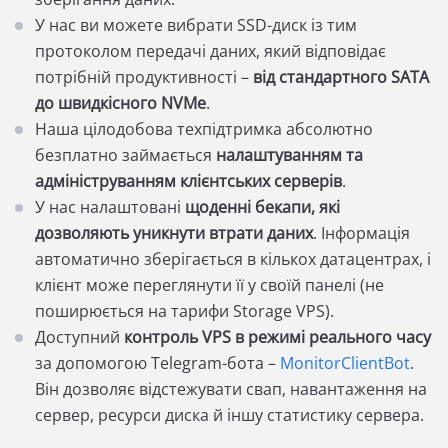
У нас ви можете вибрати SSD-диск із тим
протоколом передачі даних, який відповідає
потрібній продуктивності –
від стандартного SATA
до швидкісного NVMe
.
Наша цілодобова техпідтримка абсолютно
безплатно займається
налаштуванням та
адмініструванням клієнтських серверів
.
У нас налаштовані
щоденні бекапи, які
дозволяють уникнути втрати даних
. Інформація
автоматично зберігається в кількох датацентрах, і
клієнт може переглянути її у своїй панелі (не
поширюється на тарифи Storage VPS).
Доступний
контроль VPS в режимі реального часу
за допомогою Telegram-бота –
MonitorClientBot
.
Він дозволяє відстежувати свап, навантаження на
сервер, ресурси диска й іншу статистику сервера.