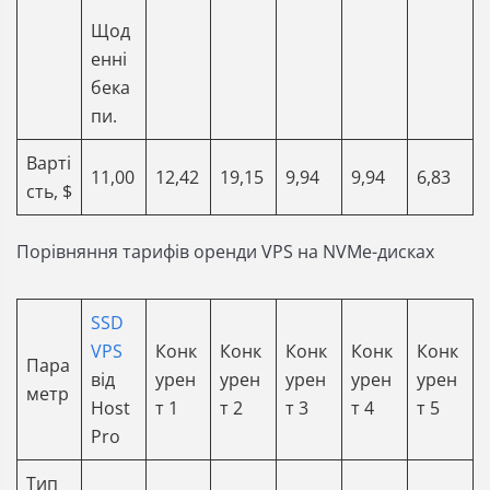
Щод
енні
бека
пи.
Варті
11,00
12,42
19,15
9,94
9,94
6,83
сть, $
Порівняння тарифів оренди VPS на NVMe-дисках
SSD
VPS
Конк
Конк
Конк
Конк
Конк
Пара
від
урен
урен
урен
урен
урен
метр
Host
т 1
т 2
т 3
т 4
т 5
Pro
Тип