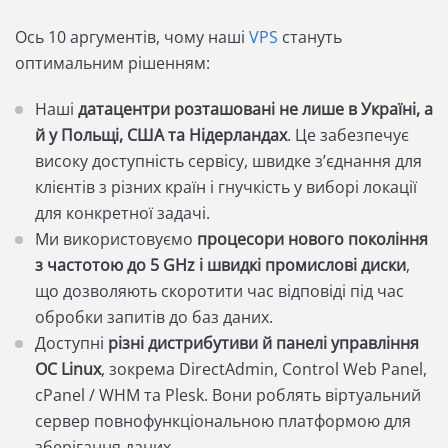
Ось 10 аргументів, чому наші
VPS
стануть
оптимальним рішенням:
Наші
датацентри розташовані не лише в Україні, а
й у Польщі, США та Нідерландах
. Це забезпечує
високу доступність сервісу, швидке зʼєднання для
клієнтів з різних країн і гнучкість у виборі локації
для конкретної задачі.
Ми використовуємо
процесори нового покоління
з частотою до 5 GHz і швидкі промислові диски
,
що дозволяють скоротити час відповіді під час
обробки запитів до баз даних.
Доступні
різні дистрибутиви й панелі управління
ОС Linux
, зокрема DirectAdmin, Control Web Panel,
cPanel / WHM та Plesk. Вони роблять віртуальний
сервер повнофункціональною платформою для
зберігання даних.