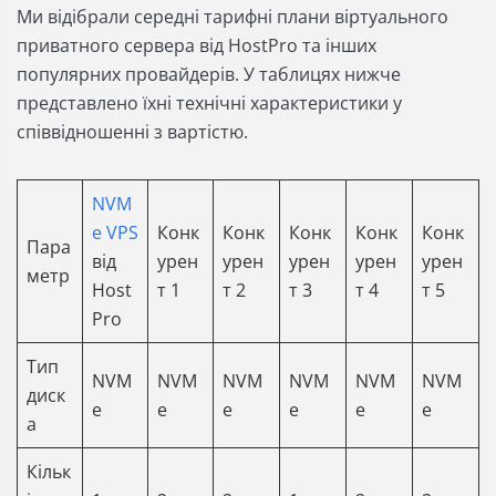
Ми відібрали середні тарифні плани віртуального
приватного сервера від HostPro та інших
популярних провайдерів. У таблицях нижче
представлено їхні технічні характеристики у
співвідношенні з вартістю.
NVM
e VPS
Конк
Конк
Конк
Конк
Конк
Пара
від
урен
урен
урен
урен
урен
метр
Host
т 1
т 2
т 3
т 4
т 5
Pro
Тип
NVM
NVM
NVM
NVM
NVM
NVM
диск
e
e
e
e
e
e
а
Кільк