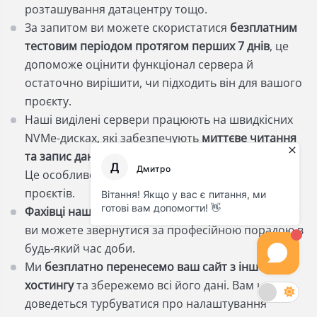
розташування датацентру тощо.
За запитом ви можете скористатися
безплатним
тестовим періодом протягом перших 7 днів
, це
допоможе оцінити функціонал сервера й
остаточно вирішити, чи підходить він для вашого
проєкту.
Наші виділені сервери працюють на швидкісних
NVMe-дисках, які забезпечують
миттєве читання
та запис даних, а також мінімальний час відгуку
.
Це особливо корисно для високопродуктивних
проєктів.
Фахівці нашої техпідтримки працюють 24/7
, тому
ви можете звернутися за професійною порадою в
будь-який час доби.
Ми
безплатно перенесемо ваш сайт з іншого
хостингу
та збережемо всі його дані. Вам не
доведеться турбуватися про налаштування