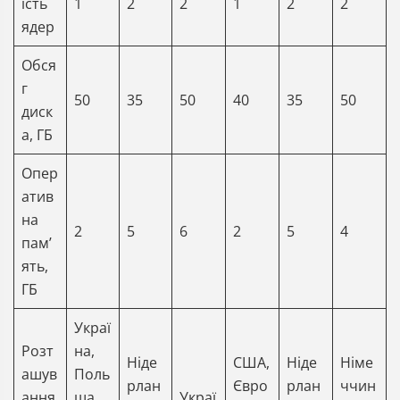
ість
1
2
2
1
2
2
ядер
Обся
г
50
35
50
40
35
50
диск
а, ГБ
Опер
атив
на
2
5
6
2
5
4
памʼ
ять,
ГБ
Украї
Розт
на,
Ніде
США,
Ніде
Німе
ашув
Поль
рлан
Євро
рлан
ччин
ання
ща,
Украї