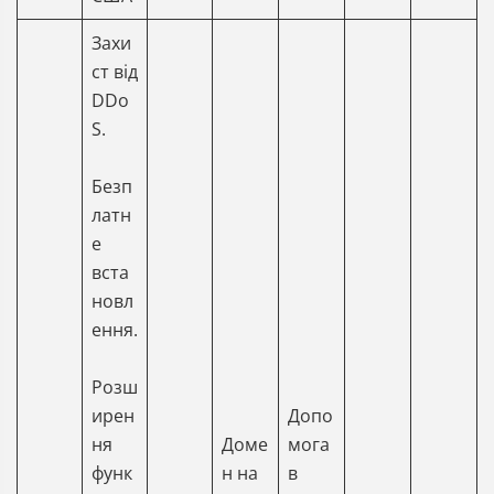
Захи
ст від
DDo
S.
Безп
латн
е
вста
новл
ення.
Розш
ирен
Допо
ня
Доме
мога
функ
н на
в