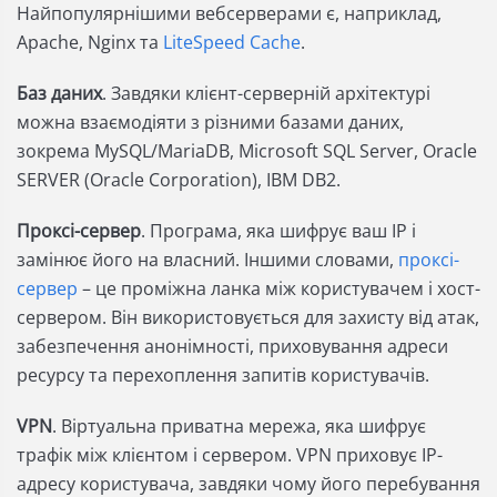
Найпопулярнішими вебсерверами є, наприклад,
Apache, Nginx та
LiteSpeed ​​Cache
.
Баз даних
. Завдяки клієнт-серверній архітектурі
можна взаємодіяти з різними базами даних,
зокрема MySQL/MariaDB, Microsoft SQL Server, Oracle
SERVER (Oracle Corporation), IBM DB2.
Проксі-сервер
. Програма, яка шифрує ваш IP і
замінює його на власний. Іншими словами,
проксі-
сервер
– це проміжна ланка між користувачем і хост-
сервером. Він використовується для захисту від атак,
забезпечення анонімності, приховування адреси
ресурсу та перехоплення запитів користувачів.
VPN
. Віртуальна приватна мережа, яка шифрує
трафік між клієнтом і сервером. VPN приховує IP-
адресу користувача, завдяки чому його перебування