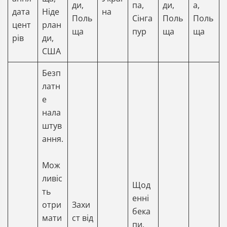
ди,
па,
ди,
а,
дата
Ніде
на
Поль
Сінга
Поль
Поль
цент
рлан
ща
пур
ща
ща
рів
ди,
США
Безп
латн
е
нала
штув
ання.
Мож
ливіс
Щод
ть
енні
отри
Захи
бека
мати
ст від
пи.