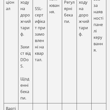
ціон
ходу
Регул
ходу
юван
за
ал
на
SSL-
ярні
на
ня.
наяв
доро
серт
бека
доро
ності
жчий
ифіка
пи.
жчий
пане
тари
т при
тари
лі
ф.
замо
ф.
керу
влен
ванн
Захи
ні на
я.
ст від
квар
DDo
тал.
S.
Щод
енні
бека
пи.
Варті