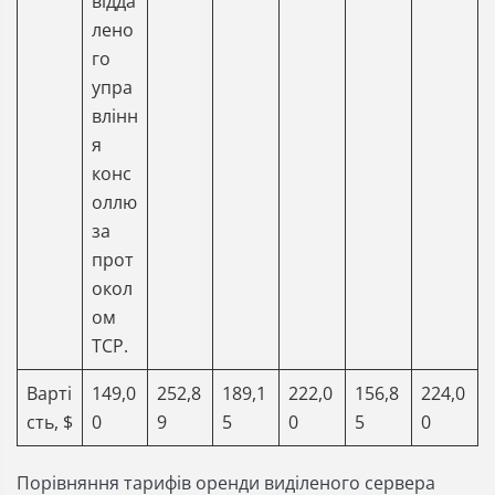
відда
лено
го
упра
влінн
я
конс
оллю
за
прот
окол
ом
TCP.
Варті
149,0
252,8
189,1
222,0
156,8
224,0
сть, $
0
9
5
0
5
0
Порівняння тарифів оренди виділеного сервера