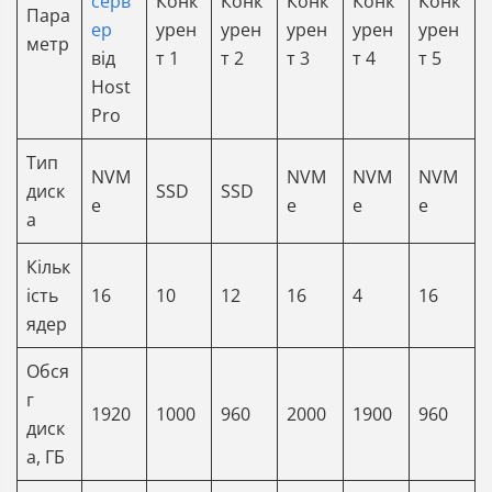
серв
Конк
Конк
Конк
Конк
Конк
Пара
ер
урен
урен
урен
урен
урен
метр
від
т 1
т 2
т 3
т 4
т 5
Host
Pro
Тип
NVM
NVM
NVM
NVM
диск
SSD
SSD
e
e
e
e
а
Кільк
ість
16
10
12
16
4
16
ядер
Обся
г
1920
1000
960
2000
1900
960
диск
а, ГБ