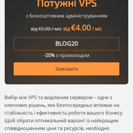
Потужні VPS
з безкоштовним адмініструванням
€4.00
від €5.00 / міс
від
/ міс
-20%
з промокодом
Замовити
Вибір між VPS та виділеним сервером – одне з
ключових рішень, яке безпосередньо впливає на
стабільність і ефективність роботи вашого бізнесу.
Щоб обрати оптимальний варіант із найкращим
співвідношенням ціни та ресурсів, необхідно