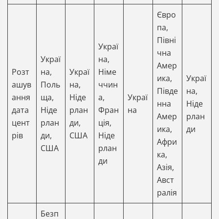
Євро
па,
Півні
Украї
чна
Украї
на,
Амер
Розт
на,
Украї
Німе
ика,
Украї
ашув
Поль
на,
ччин
Півде
на,
ання
ща,
Ніде
а,
Украї
нна
Ніде
дата
Ніде
рлан
Фран
на
Амер
рлан
цент
рлан
ди,
ція,
ика,
ди
рів
ди,
США
Ніде
Афри
США
рлан
ка,
ди
Азія,
Авст
ралія
Безп