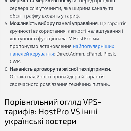
Мережа та мережеві послуги
. Перед орендою
сервера слід уточнити, яка ширина каналу та
обсяг трафіку входять у тариф.
Можливість вибору панелі управління
. Це гарантія
зручності використання, легкості налаштування і
доступності функціонала. У HostPro ми
пропонуємо встановлення
найпопулярніших
панелей керування
: DirectAdmin, cPanel, Plesk,
CWP.
Наявність договору та якісної техпідтримки
.
Ознака надійності провайдера й гарантія
своєчасного розв’язання технічних питань.
Порівняльний огляд VPS-
тарифів: HostPro VS інші
українські хостери