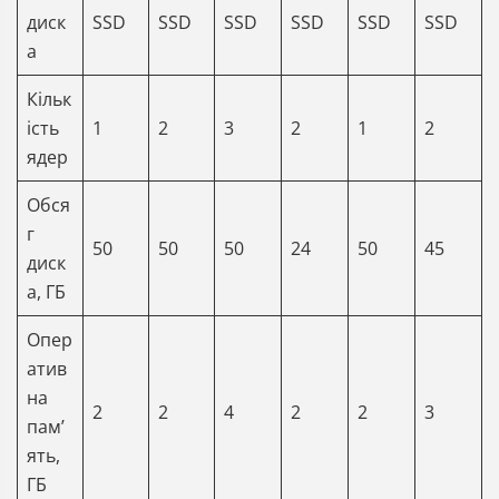
диск
SSD
SSD
SSD
SSD
SSD
SSD
а
Кільк
ість
1
2
3
2
1
2
ядер
Обся
г
50
50
50
24
50
45
диск
а, ГБ
Опер
атив
на
2
2
4
2
2
3
памʼ
ять,
ГБ