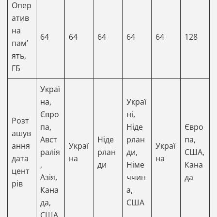
Опер
атив
на
64
64
64
64
64
128
памʼ
ять,
ГБ
Украї
на,
Украї
Євро
ні,
Розт
па,
Ніде
Євро
ашув
Авст
Ніде
рлан
па,
ання
Украї
Украї
ралія
рлан
ди,
США,
дата
на
на
,
ди
Німе
Кана
цент
Азія,
ччин
да
рів
Кана
а,
да,
США
США