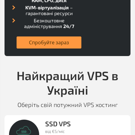
RAM, CPU, диск
KVM-віртуалізація
–
гарантовані ресурси
Безкоштовне
адміністрування
24/7
Спробуйте зараз
Найкращий VPS в
Україні
Оберіть свій потужний VPS хостинг
SSD VPS
від €5/міс