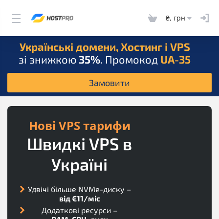
₴, грн
Українські домени, Хостинг і VPS
зі знижкою
35%
. Промокод
UA-35
Замовити
Нові VPS тарифи
Швидкі VPS в
Україні
Удвічі більше NVMe-диску –
від €11/міс
Додаткові ресурси –