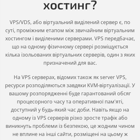
хостинг?
VPS/VDS, або віртуальний виділений сервер є, по
суті, проміжним етапом між звичайним віртуальним
хостингом і виділеними серверами. VPS передбачає,
що на одному фізичному сервері розміщується
кілька ізольованих віртуальних серверів, один з яких
призначений для вас.
На VPS серверах, відомих також як server VPS,
ресурси розподіляються завдяки KVM-віртуалізації. У
вашому розпорядженні буде гарантований обсяг
процесорного часу та оперативної пам'яті,
доступний у будь-який час доби. Навіть якщо на
одному із VPS серверів різко зросте трафік або
виникнуть проблеми із безпекою, це жодним чином
не вплине на інші сайти, розміщені на цьому ж