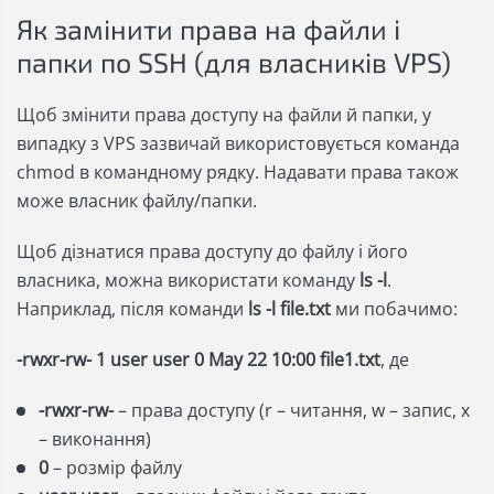
Як замінити права на файли і
папки по SSH (для власників VPS)
Щоб змінити права доступу на файли й папки, у
випадку з VPS зазвичай використовується команда
chmod в командному рядку. Надавати права також
може власник файлу/папки.
Щоб дізнатися права доступу до файлу і його
власника, можна використати команду
ls -l
.
Наприклад, після команди
ls -l file.txt
ми побачимо:
-rwxr-rw- 1 user user 0 May 22 10:00 file1.txt
, де
-rwxr-rw-
– права доступу (r – читання, w – запис, x
– виконання)
0
– розмір файлу