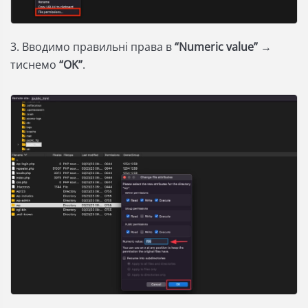
3. Вводимо правильні права в
“Numeric value”
→
тиснемо
“OK”
.