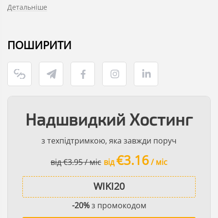
Детальніше
ПОШИРИТИ
Надшвидкий Хостинг
з техпідтримкою, яка завжди поруч
€3.16
від €3.95 / міс
від
/ міс
-20%
з промокодом