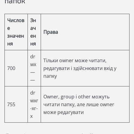
папок
Числов
Зн
е
ач
Права
значен
ен
ня
ня
dr
Тільки owner може читати,
wx
700
редагувати і здійснювати вхід у
—
папку
—
dr
Owner, group і other можуть
wxr
755
читати папку, але лише owner
-xr-
може редагувати
x