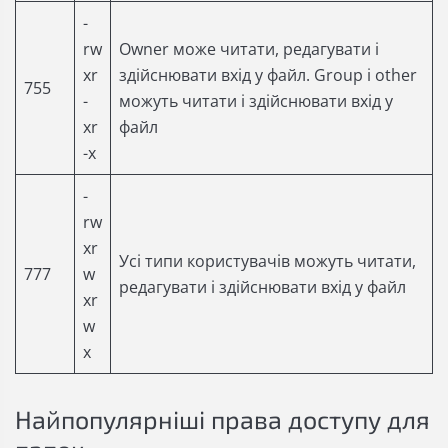
-
rw
Owner може читати, редагувати і
xr
здійснювати вхід у файл. Group і other
755
-
можуть читати і здійснювати вхід у
xr
файл
-x
-
rw
xr
Усі типи користувачів можуть читати,
777
w
редагувати і здійснювати вхід у файл
xr
w
x
Найпопулярніші права доступу для