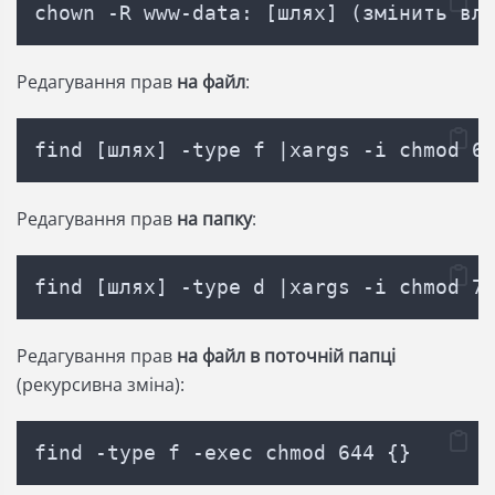
chown -R www-data: [шлях] (змінить вл
Редагування прав
на файл
:
find [шлях] -type f |xargs -i chmod 6
Редагування прав
на папку
:
find [шлях] -type d |xargs -i chmod 7
Редагування прав
на файл в поточній папці
(рекурсивна зміна):
find -type f -exec chmod 644 {} 