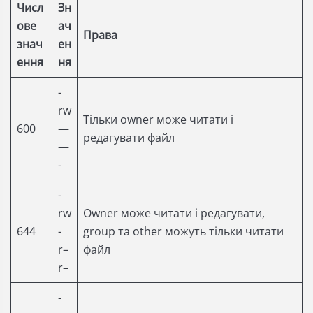
Числ
Зн
ове
ач
Права
знач
ен
ення
ня
-
rw
Тільки owner може читати і
600
—
редагувати файл
—
-
-
rw
Owner може читати і редагувати,
644
-
group та other можуть тільки читати
r–
файл
r–
-