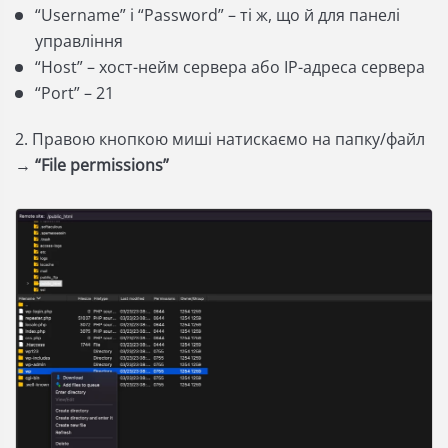
“Username” і “Password” – ті ж, що й для панелі
управління
“Host” – хост-нейм сервера або ІР-адреса сервера
“Port” – 21
2. Правою кнопкою миші натискаємо на папку/файл
→
“File permissions”