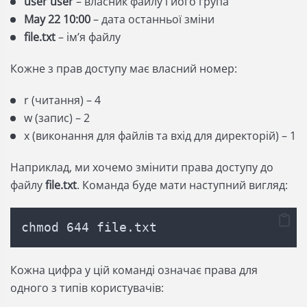
user user
– власник файлу і його група
May 22 10:00
– дата останньої зміни
file.txt
– імʼя файлу
Кожне з прав доступу має власний номер:
r (читання) – 4
w (запис) – 2
x (виконання для файлів та вхід для директорій) – 1
Наприклад, ми хочемо змінити права доступу до
файлу
file.txt
. Команда буде мати наступний вигляд:
chmod 644 file.txt
Кожна цифра у цій команді означає права для
одного з типів користувачів: