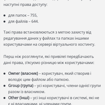
наступні права доступу:
для папок – 755,
для файлів – 644.
Такі права встановлюються з метою захисту від
редагування даних у файлах та папках іншими
користувачами на сервері віртуального хостингу.
Перш ніж розглянути, які привілеї передбачають
дані права, зʼясуємо різницю між користувачами:
Owner (власник)
– користувач, який створив і
володіє цим файлом або папкою.
Group (група)
– усі користувачі, члени однієї групи
разом із власником.
Other (інші)
– усі інші користувачі в системі, які не
є ні власниками, ні членами групи.