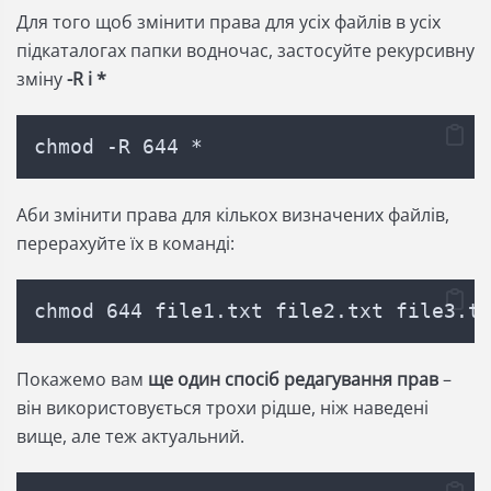
Для того щоб змінити права для усіх файлів в усіх
підкаталогах папки водночас, застосуйте рекурсивну
зміну
-R і *
chmod -R 644 *
Аби змінити права для кількох визначених файлів,
перерахуйте їх в команді:
chmod 644 file1.txt file2.txt file3.t
Покажемо вам
ще один спосіб редагування прав
–
він використовується трохи рідше, ніж наведені
вище, але теж актуальний.