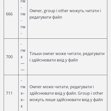
rw
-
Owner, group і other можуть читати і
666
rw
редагувати файл
-
rw
-
-
rw
Тільки owner може читати, редагувати
700
x
і здійснювати вхід у файл
—
—
-
rw
Owner може читати, редагувати і
711
x–
здійснювати вхід у файл. Group і other
x–
можуть лише здійснювати вхід у файл
x