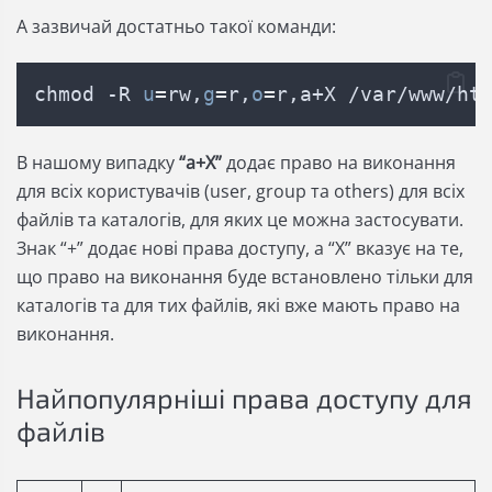
А зазвичай достатньо такої команди:
chmod -R 
u
=
rw,
g
=
r,
o
=
r,a+X /var/www/ht
В нашому випадку
“a+X”
додає право на виконання
для всіх користувачів (user, group та others) для всіх
файлів та каталогів, для яких це можна застосувати.
Знак “+” додає нові права доступу, а “X” вказує на те,
що право на виконання буде встановлено тільки для
каталогів та для тих файлів, які вже мають право на
виконання.
Найпопулярніші права доступу для
файлів