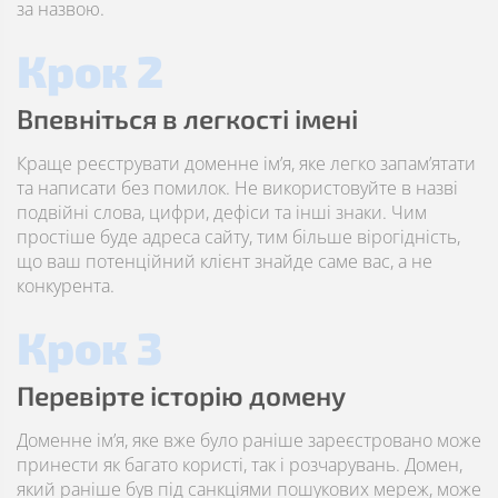
за назвою.
Крок 2
Впевніться в легкості імені
Краще реєструвати доменне ім’я, яке легко запам’ятати
та написати без помилок. Не використовуйте в назві
подвійні слова, цифри, дефіси та інші знаки. Чим
простіше буде адреса сайту, тим більше вірогідність,
що ваш потенційний клієнт знайде саме вас, а не
конкурента.
Крок 3
Перевірте історію домену
Доменне ім’я, яке вже було раніше зареєстровано може
принести як багато користі, так і розчарувань. Домен,
який раніше був під санкціями пошукових мереж, може