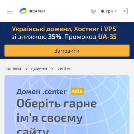
₴, грн
Українські домени, Хостинг і VPS
зі знижкою
35%
. Промокод
UA-35
Замовити
Головна
Домени
.center
Домен
.center
Оберіть гарне
ім’я своєму
сайту