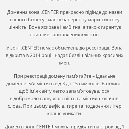
Доменна зона .CENTER прекрасно підійде до назви
вашого бізнесу і має незаперечну маркетингову
цінність. Вона яскрава і амбітна, а також гарантує
приплив зацікавлених клієнтів.
У зоні .CENTER немає обмежень до реєстрації. Вона
відкрита в 2014 році і надає безліч вільних красивих
імен.
При реєстрації домену пам’ятайте – ідеальне
доменне ім’я містить від 3 до 15 символів. Важливо,
щоб ім'я сайту легко запам'ятовувалося,
відображало вашу діяльність та містило ключові
слова. При цьому дефісів, тире та подвоєння літер
краще уникати.
Домен в зоні
.CENTER
можна придбати на строк від 1