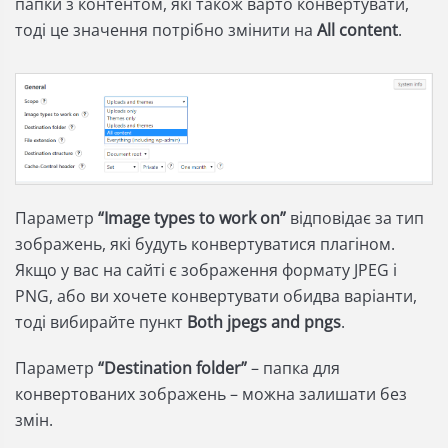
папки з контентом, які також варто конвертувати,
тоді це значення потрібно змінити на
All content
.
Параметр
“Image types to work
on”
відповідає за тип
зображень, які будуть конвертуватися плагіном.
Якщо у вас на сайті є зображення формату JPEG і
PNG, або ви хочете конвертувати обидва варіанти,
тоді вибирайте пункт
Both jpegs and pngs
.
Параметр
“Destination folder”
– папка для
конвертованих зображень – можна залишати без
змін.