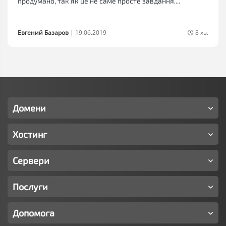
продумано, так як це не саме просте завдання....
Евгений Базаров
|
19.06.2019
8 хв.
Домени
Хостинг
Сервери
Послуги
Допомога