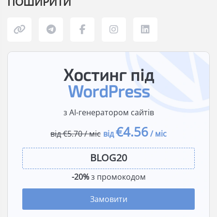
ПОШИРИТИ
Хостинг під
WordPress
з AI-генератором сайтів
€4.56
від €5.70 / міс
від
/ міс
-20%
з промокодом
Замовити