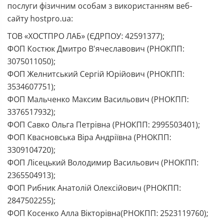
послуги фізичним особам з використанням веб-
сайту hostpro.ua:
ТОВ «ХОСТПРО ЛАБ» (ЄДРПОУ: 42591377);
ФОП Костюк Дмитро В'ячеславович (РНОКПП:
3075011050);
ФОП Желнитський Сергій Юрійович (РНОКПП:
3534607751);
ФОП Мальченко Максим Васильович (РНОКПП:
3376517932);
ФОП Савко Ольга Петрівна (РНОКПП: 2995503401);
ФОП Квасновська Віра Андріївна (РНОКПП:
3309104720);
ФОП Лісецький Володимир Васильович (РНОКПП:
2365504913);
ФОП Рибник Анатолій Олексійович (РНОКПП:
2847502255);
ФОП Косенко Алла Вікторівна(РНОКПП: 2523119760);