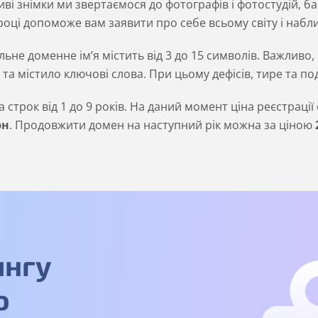
сиві знімки ми звертаємося до фотографів і фотостудій, ба
оці допоможе вам заявити про себе всьому світу і набли
льне доменне ім’я містить від 3 до 15 символів. Важливо,
та містило ключові слова. При цьому дефісів, тире та п
строк від 1 до 9 років. На даний момент ціна реєстраці
рн
. Продовжити домен на наступний рік можна за ціною
ингу
о