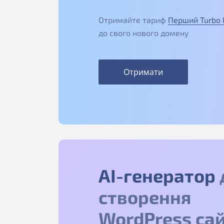
Отримайте тариф
Перший Turbo
до свого нового домену
Отримати
АІ-генератор
створення
WordPress сай