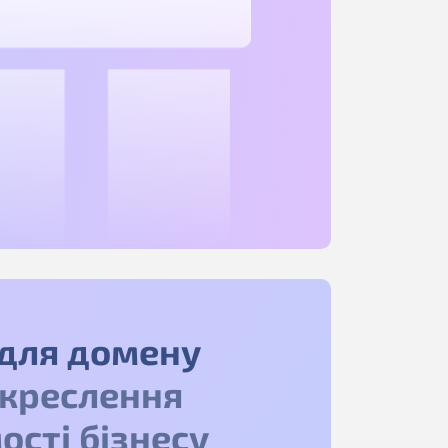
для домену
дкреслення
ості бізнесу