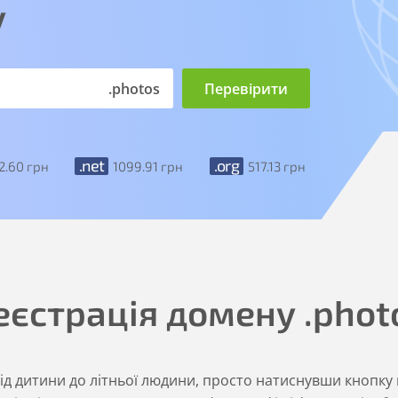
у
.photos
.net
.org
2
.60
грн
1099
.91
грн
517
.13
грн
еєстрація домену
.phot
ід дитини до літньої людини, просто натиснувши кнопку 