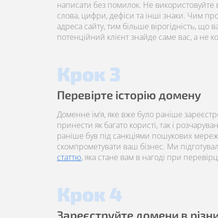
написати без помилок. Не використовуйте в
слова, цифри, дефіси та інші знаки. Чим пр
адреса сайту, тим більше вірогідність, що 
потенційний клієнт знайде саме вас, а не к
Крок 3
Перевірте історію домену
Доменне ім’я, яке вже було раніше зареєст
принести як багато користі, так і розчарува
раніше був під санкціями пошукових мереж
скомпрометувати ваш бізнес. Ми підготува
статтю
, яка стане вам в нагоді при перевірці
Крок 4
Зареєструйте домени в різн