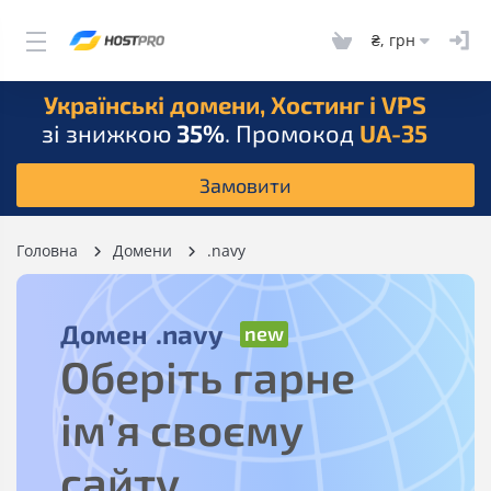
₴, грн
Українські домени, Хостинг і VPS
зі знижкою
35%
. Промокод
UA-35
Замовити
Головна
Домени
.navy
Домен
.navy
Оберіть гарне
ім’я своєму
сайту