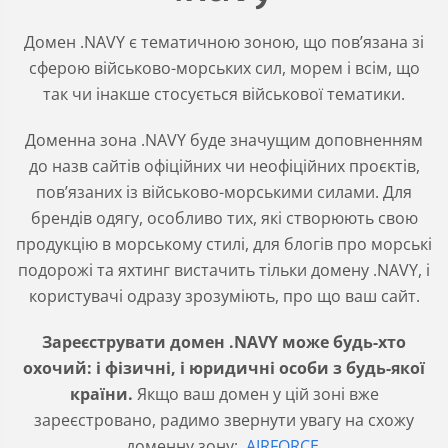
Домен .NAVY є тематичною зоною, що повʼязана зі
сферою військово-морських сил, морем і всім, що
так чи інакше стосується військової тематики.
Доменна зона .NAVY буде значущим доповненням
до назв сайтів офіційних чи неофіційних проєктів,
пов’язаних із військово-морськими силами. Для
брендів одягу, особливо тих, які створюють свою
продукцію в морському стилі, для блогів про морські
подорожі та яхтинг вистачить тільки домену .NAVY, і
користувачі одразу зрозуміють, про що ваш сайт.
Зареєструвати домен .NAVY може будь-хто
охочий: і фізичні, і юридичні особи з будь-якої
країни.
Якщо ваш домен у цій зоні вже
зареєстровано, радимо звернути увагу на схожу
доменну зону:
.AIRFORCE
.