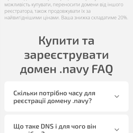
можливість купувати, переносити домени від іншого
реєстратора, також продовжувати їх за
найвигіднішими цінами. Ваша знижка складатиме 20%.
Купити та
зареєструвати
домен
.navy
FAQ
Скільки потрібно часу для
реєстрації домену
.navy
?
Що таке DNS і для чого він