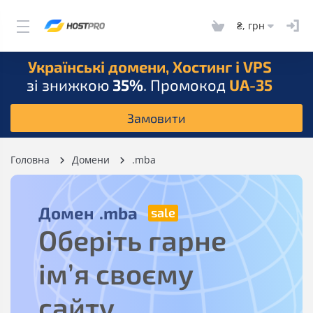
₴, грн
Українські домени, Хостинг і VPS
зі знижкою
35%
. Промокод
UA-35
Замовити
Головна
Домени
.mba
Домен
.mba
Оберіть гарне
ім’я своєму
сайту