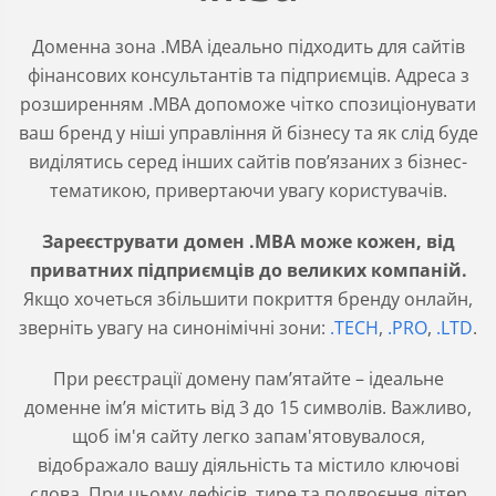
Доменна зона .MBA ідеально підходить для сайтів
фінансових консультантів та підприємців. Адреса з
розширенням .MBA допоможе чітко спозиціонувати
ваш бренд у ніші управління й бізнесу та як слід буде
виділятись серед інших сайтів повʼязаних з бізнес-
тематикою, привертаючи увагу користувачів.
Зареєструвати домен .MBA може кожен, від
приватних підприємців до великих компаній.
Якщо хочеться збільшити покриття бренду онлайн,
зверніть увагу на синонімічні зони:
.TECH
,
.PRO
,
.LTD
.
При реєстрації домену пам’ятайте – ідеальне
доменне ім’я містить від 3 до 15 символів. Важливо,
щоб ім'я сайту легко запам'ятовувалося,
відображало вашу діяльність та містило ключові
слова. При цьому дефісів, тире та подвоєння літер