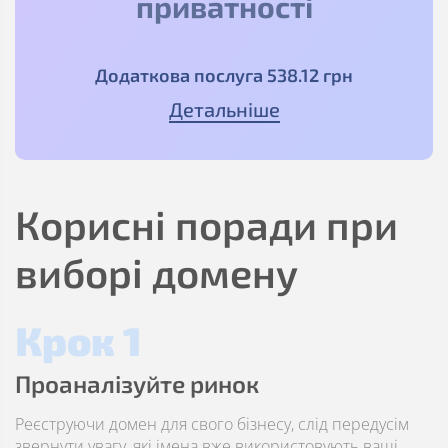
приватності
Додаткова послуга
538
.12
грн
Детальніше
Корисні поради при
виборі домену
Крок 1
Проаналізуйте ринок
Реєструючи домен для свого бізнесу, слід передусім
звернути увагу, які імена вже використовують ваші