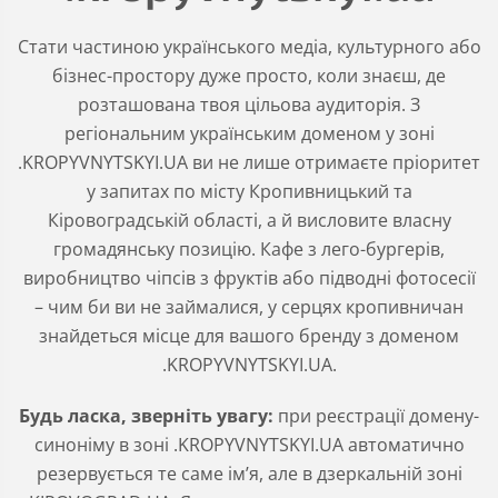
Стати частиною українського медіа, культурного або
бізнес-простору дуже просто, коли знаєш, де
розташована твоя цільова аудиторія. З
регіональним українським доменом у зоні
.KROPYVNYTSKYI.UA ви не лише отримаєте пріоритет
у запитах по місту Кропивницький та
Кіровоградській області, а й висловите власну
громадянську позицію. Кафе з лего-бургерів,
виробництво чіпсів з фруктів або підводні фотосесії
– чим би ви не займалися, у серцях кропивничан
знайдеться місце для вашого бренду з доменом
.KROPYVNYTSKYI.UA.
Будь ласка, зверніть увагу:
при реєстрації домену-
синоніму в зоні .KROPYVNYTSKYI.UA автоматично
резервується те саме ім’я, але в дзеркальній зоні