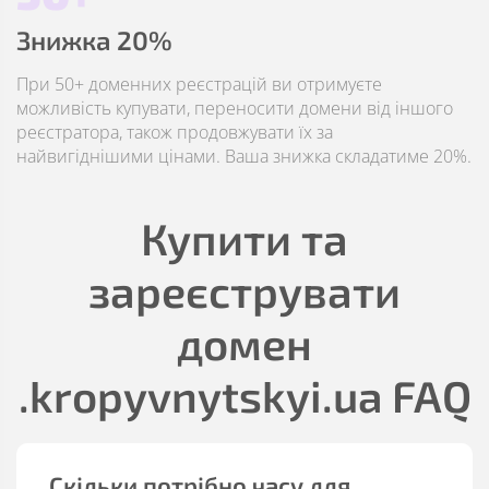
Знижка 20%
При 50+ доменних реєстрацій ви отримуєте
можливість купувати, переносити домени від іншого
реєстратора, також продовжувати їх за
найвигіднішими цінами. Ваша знижка складатиме 20%.
Купити та
зареєструвати
домен
.kropyvnytskyi.ua
FAQ
Скільки потрібно часу для