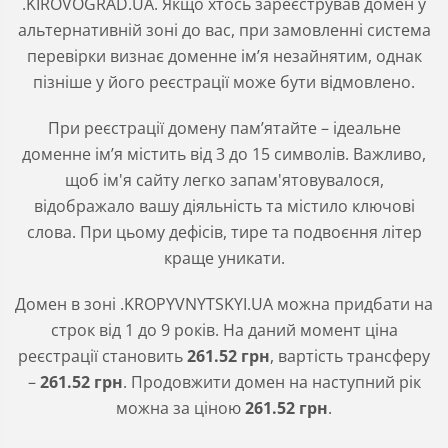
.KIROVOGRAD.UA. Якщо хтось зареєстрував домен у
альтернативній зоні до вас, при замовленні система
перевірки визнає доменне ім’я незайнятим, однак
пізніше у його реєстрації може бути відмовлено.
При реєстрації домену пам’ятайте – ідеальне
доменне ім’я містить від 3 до 15 символів. Важливо,
щоб ім'я сайту легко запам'ятовувалося,
відображало вашу діяльність та містило ключові
слова. При цьому дефісів, тире та подвоєння літер
краще уникати.
Домен в зоні
.KROPYVNYTSKYI.UA
можна придбати на
строк від 1 до 9 років. На даний момент ціна
реєстрації становить
261
.52
грн
, вартість трансферу
–
261
.52
грн
. Продовжити домен на наступний рік
можна за ціною
261
.52
грн
.