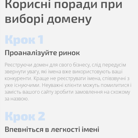
Корисні поради при
виборі домену
Крок 1
Проаналізуйте ринок
Реєструючи домен для свого бізнесу, слід передусім
звернути увагу, які імена вже використовують ваші
конкуренти. Краще не реєструвати імена, співзвучні з
уже існуючими. Неуважні клієнти можуть помилитися і
замість вашого сайту зробити замовлення на схожому
за назвою.
Крок 2
Впевніться в легкості імені