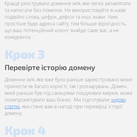
Краще реєструвати доменне ім’я, яке легко запам’ятати
та написати без помилок. Не використовуйте в назві
подвійні слова, цифри, дефіси та інші знаки. Чим
простіше буде адреса сайту, тим більше вірогідність,
що ваш потенційний клієнт знайде саме вас, а не
конкурента.
Крок 3
Перевірте історію домену
Доменне ім’я, яке вже було раніше зареєстровано може
принести як багато користі, так і розчарувань. Домен,
який раніше був під санкціями пошукових мереж, може
скомпрометувати ваш бізнес. Ми підготували
чудову
статтю
, яка стане вам в нагоді при перевірці історії
домену.
Крок 4