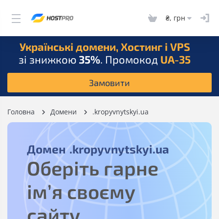
₴, грн
Українські домени, Хостинг і VPS
зі знижкою
35%
. Промокод
UA-35
Замовити
Головна
Домени
.kropyvnytskyi.ua
Домен
.kropyvnytskyi.ua
Оберіть гарне
ім’я своєму
сайту