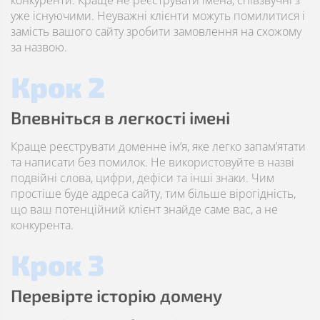
конкуренти. Краще не реєструвати імена, співзвучні з
уже існуючими. Неуважні клієнти можуть помилитися і
замість вашого сайту зробити замовлення на схожому
за назвою.
Крок 2
Впевніться в легкості імені
Краще реєструвати доменне ім’я, яке легко запам’ятати
та написати без помилок. Не використовуйте в назві
подвійні слова, цифри, дефіси та інші знаки. Чим
простіше буде адреса сайту, тим більше вірогідність,
що ваш потенційний клієнт знайде саме вас, а не
конкурента.
Крок 3
Перевірте історію домену