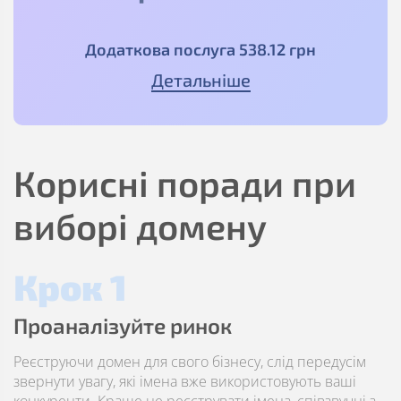
Додаткова послуга
538
.12
грн
Детальніше
Корисні поради при
виборі домену
Крок 1
Проаналізуйте ринок
Реєструючи домен для свого бізнесу, слід передусім
звернути увагу, які імена вже використовують ваші