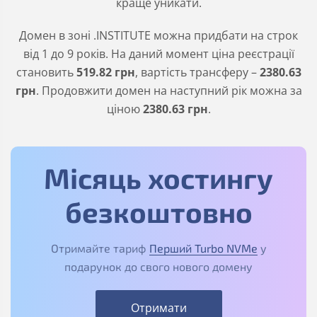
краще уникати.
Домен в зоні
.INSTITUTE
можна придбати на строк
від 1 до 9 років. На даний момент ціна реєстрації
становить
519
.82
грн
, вартість трансферу –
2380
.63
грн
. Продовжити домен на наступний рік можна за
ціною
2380
.63
грн
.
Місяць хостингу
безкоштовно
Отримайте тариф
Перший Turbo NVMe
у
подарунок до свого нового домену
Отримати