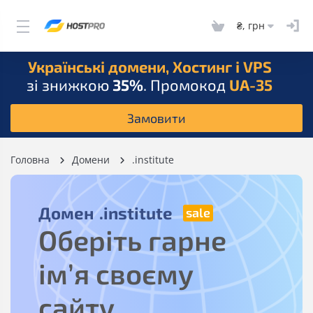
₴, грн
Українські домени, Хостинг і VPS
зі знижкою
35%
. Промокод
UA-35
Замовити
Головна
Домени
.institute
Домен
.institute
Оберіть гарне
ім’я своєму
сайту