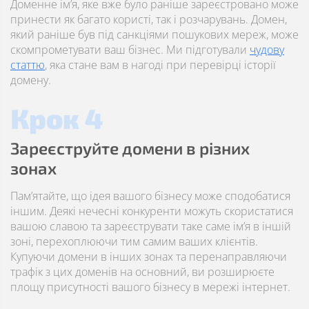
Доменне ім’я, яке вже було раніше зареєстровано може
принести як багато користі, так і розчарувань. Домен,
який раніше був під санкціями пошукових мереж, може
скомпрометувати ваш бізнес. Ми підготували
чудову
статтю
, яка стане вам в нагоді при перевірці історії
домену.
Крок 4
Зареєструйте домени в різних
зонах
Пам’ятайте, що ідея вашого бізнесу може сподобатися
іншим. Деякі нечесні конкуренти можуть скористатися
вашою славою та зареєструвати таке саме ім’я в іншій
зоні, перехоплюючи тим самим ваших клієнтів.
Купуючи домени в інших зонах та перенаправляючи
трафік з цих доменів на основний, ви розширюєте
площу присутності вашого бізнесу в мережі інтернет.