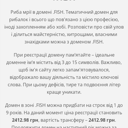
Риба мрії в домені .FISH. Тематичний домен для
рибалок і всього що пов'язано з цією професією,
іноді захопленням або хобі. Розповісти про свій улов
і ділиться майстерністю, хитрощами, власними
знахідками можна з доменом .FISH.
При реєстрації домену пам’ятайте – ідеальне
доменне ім’я містить від 3 до 15 символів. Важливо,
щоб ім'я сайту легко запам'ятовувалося,
відображало вашу діяльність та містило ключові
слова. При цьому дефісів, тире та подвоєння літер
краще уникати.
Домен в зоні
.FISH
можна придбати на строк від 1 до
9 років. На даний момент ціна реєстрації становить
2412
.98
грн
, вартість трансферу –
2412
.98
грн
.
Продовжити домен на наступний рік можна за