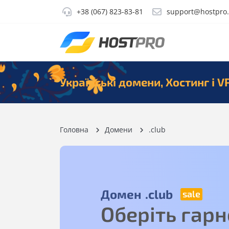
+38 (067) 823-83-81
support@hostpro
Українські домени, Хостинг і V
Головна
Домени
.club
Домен
.club
Оберіть гарн