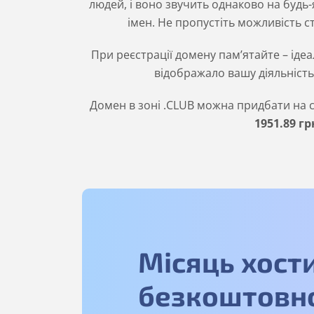
людей, і воно звучить однаково на будь
імен. Не пропустіть можливість ст
При реєстрації домену пам’ятайте – ідеа
відображало вашу діяльність 
Домен в зоні
.CLUB
можна придбати на ст
1951
.89
гр
Місяць хост
безкоштовн