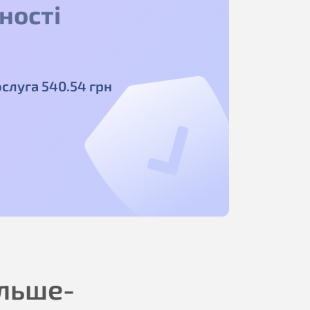
ності
ослуга
540
.54
грн
ільше-