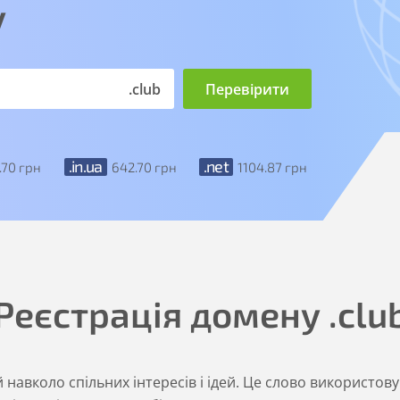
у
.club
.in.ua
.net
.70
грн
642
.70
грн
1104
.87
грн
Реєстрація домену
.clu
авколо спільних інтересів і ідей. Це слово використову