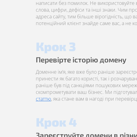
написати без помилок. Не використовуйте в
слова, цифри, дефіси та інші знаки. Чим пр
адреса сайту, тим більше вірогідність, що 
потенційний клієнт знайде саме вас, а не к
Крок 3
Перевірте історію домену
Доменне ім’я, яке вже було раніше зареєст
принести як багато користі, так і розчарува
раніше був під санкціями пошукових мереж
скомпрометувати ваш бізнес. Ми підготува
статтю
, яка стане вам в нагоді при перевірці
Крок 4
Зареєструйте домени в різн