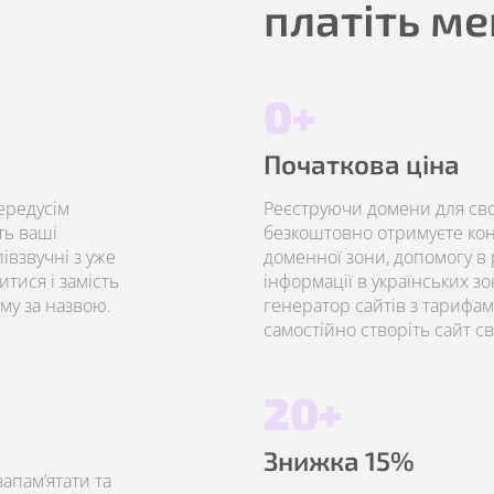
платіть м
0+
Початкова ціна
ередусім
Реєструючи домени для свог
ть ваші
безкоштовно отримуєте ко
івзвучні з уже
доменної зони, допомогу в р
тися і замість
інформації в українських з
му за назвою.
генератор сайтів з тарифам
самостійно створіть сайт сво
20+
Знижка 15%
запам’ятати та