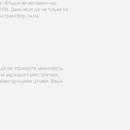
 і більше ви автоматично
5%. Дана акція діє не тільки на
 на трансфер, та на
ій ви отримуєте можливість
ни від іншого реєстратора,
найвигіднішими цінами. Ваша