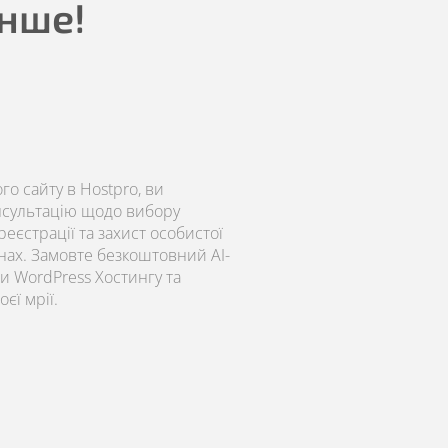
енше!
о сайту в Hostpro, ви
нсультацію щодо вибору
еєстрації та захист особистої
онах. Замовте безкоштовний AI-
и WordPress Хостингу та
єї мрії.