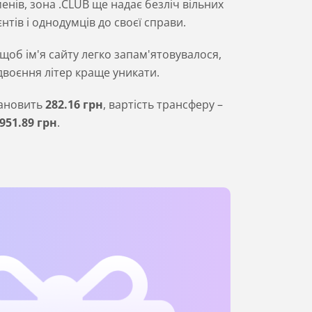
нів, зона .CLUB ще надає безліч вільних
нтів і однодумців до своєї справи.
 щоб ім'я сайту легко запам'ятовувалося,
одвоєння літер краще уникати.
тановить
282
.16
грн
, вартість трансферу –
951
.89
грн
.