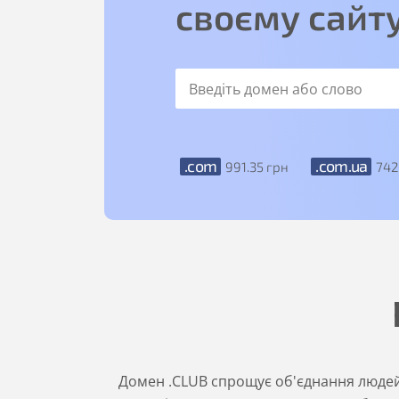
своєму сайт
.com
.com.ua
991
.35
грн
742
Домен .CLUB спрощує об'єднання людей н