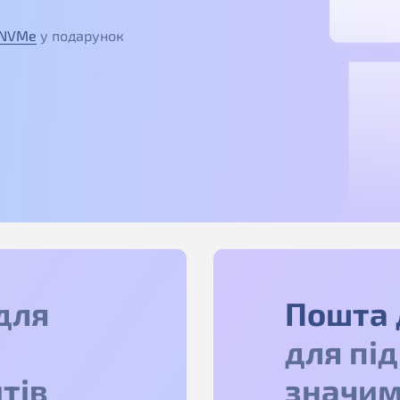
 NVMe
у подарунок
для
Пошта 
для пі
тів
значим