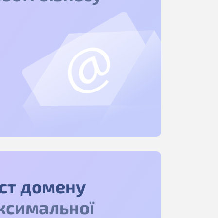
ист домену
ксимальної