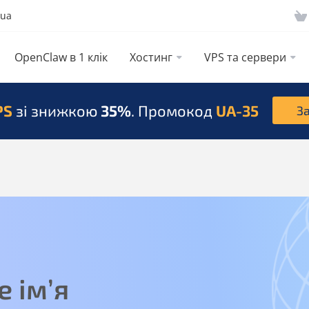
.ua
OpenClaw в 1 клік
Хостинг
VPS та сервери
PS
зі знижкою
35%
. Промокод
UA-35
З
е ім’я