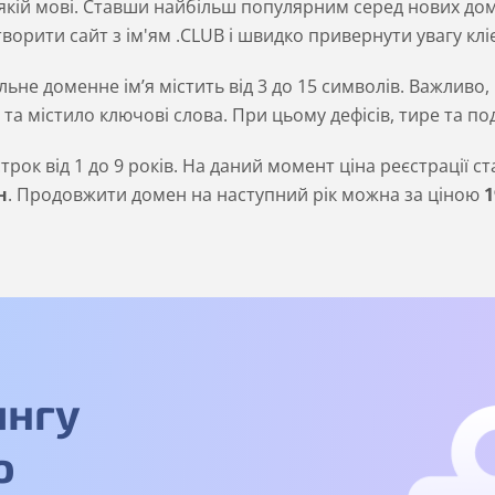
-якій мові. Ставши найбільш популярним серед нових доме
ворити сайт з ім'ям .CLUB і швидко привернути увагу кліє
льне доменне ім’я містить від 3 до 15 символів. Важливо,
та містило ключові слова. При цьому дефісів, тире та п
рок від 1 до 9 років. На даний момент ціна реєстрації с
н
. Продовжити домен на наступний рік можна за ціною
1
ингу
о