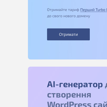
Отримайте тариф
Перший Turbo
до свого нового домену
Отримати
АІ-генератор
створення
WordPress сай