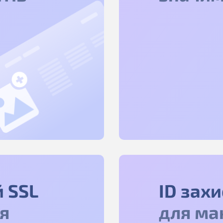
 SSL
ID зах
я
для ма