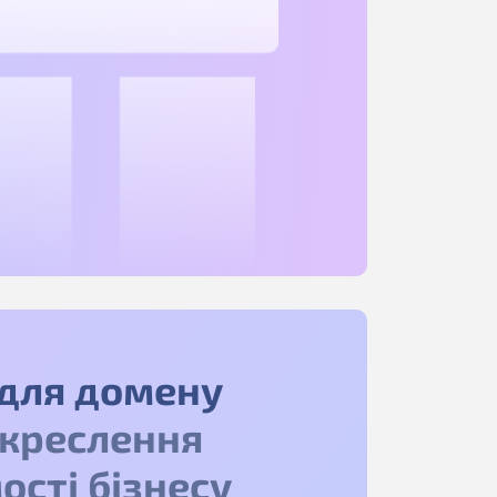
для домену
дкреслення
ості бізнесу