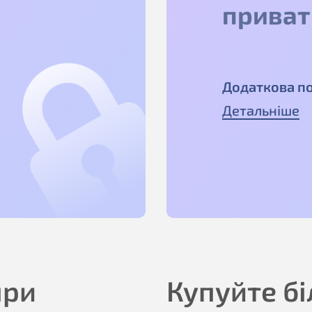
приват
Додаткова п
Детальніше
при
Купуйте б