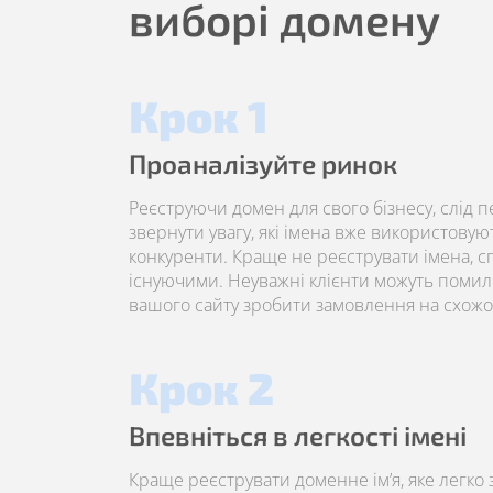
виборі домену
Крок 1
Проаналізуйте ринок
Реєструючи домен для свого бізнесу, слід п
звернути увагу, які імена вже використовую
конкуренти. Краще не реєструвати імена, сп
існуючими. Неуважні клієнти можуть помили
вашого сайту зробити замовлення на схожо
Крок 2
Впевніться в легкості імені
Краще реєструвати доменне ім’я, яке легко 