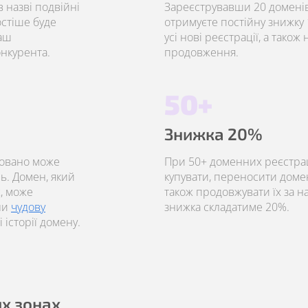
 назві подвійні
Зареєструвавши 20 доменів
остіше буде
отримуєте постійну знижку 1
ваш
усі нові реєстрації, а також
онкурента.
продовження.
50+
Знижка 20%
ровано може
При 50+ доменних реєстрац
нь. Домен, який
купувати, переносити доме
, може
також продовжувати їх за 
ли
чудову
знижка складатиме 20%.
 історії домену.
их зонах