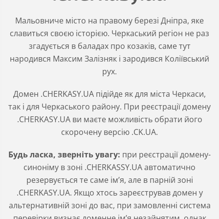
Мальовниче місто на правому березі Дніпра, яке
славиться своєю історією. Черкаський регіон не раз
згадується в баладах про козаків, саме тут
народився Максим Залізняк і зародився Коліївський
рух.
Домен .CHERKASY.UA підійде як для міста Черкаси,
так і для Черкаського району. При реєстрації домену
.CHERKASY.UA ви маєте можливість обрати його
скорочену версію .CK.UA.
Будь ласка, зверніть увагу:
при реєстрації домену-
синоніму в зоні .CHERKASSY.UA автоматично
резервується те саме ім’я, але в парній зоні
.CHERKASY.UA. Якщо хтось зареєстрував домен у
альтернативній зоні до вас, при замовленні система
перевірки визнає доменне ім’я незайнятим, однак