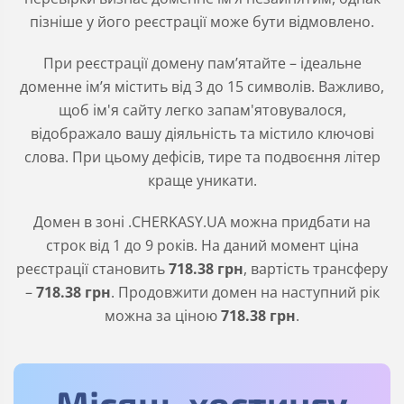
пізніше у його реєстрації може бути відмовлено.
При реєстрації домену пам’ятайте – ідеальне
доменне ім’я містить від 3 до 15 символів. Важливо,
щоб ім'я сайту легко запам'ятовувалося,
відображало вашу діяльність та містило ключові
слова. При цьому дефісів, тире та подвоєння літер
краще уникати.
Домен в зоні
.CHERKASY.UA
можна придбати на
строк від 1 до 9 років. На даний момент ціна
реєстрації становить
718
.38
грн
, вартість трансферу
–
718
.38
грн
. Продовжити домен на наступний рік
можна за ціною
718
.38
грн
.
Місяць хостингу