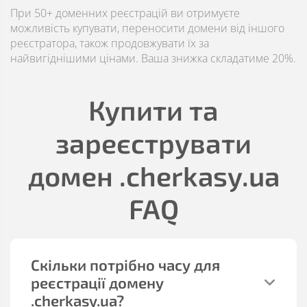
При 50+ доменних реєстрацій ви отримуєте
можливість купувати, переносити домени від іншого
реєстратора, також продовжувати їх за
найвигіднішими цінами. Ваша знижка складатиме 20%.
Купити та
зареєструвати
домен
.cherkasy.ua
FAQ
Скільки потрібно часу для
реєстрації домену
.cherkasy.ua
?