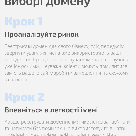
виборі домену
Крок 1
Проаналізуйте ринок
Реєструючи домен для свого бізнесу, слід передусім
звернути увагу, які імена вже використовують ваші
конкуренти. Краще не реєструвати імена, співзвучні з
уже існуючими. Неуважні клієнти можуть помилитися і
замість вашого сайту зробити замовлення на схожому
за назвою.
Крок 2
Впевніться в легкості імені
Краще реєструвати доменне ім’я, яке легко запам’ятати
та написати без помилок. Не використовуйте в назві
подвійні слова, цифри, дефіси та інші знаки. Чим