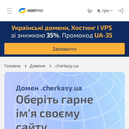
₴, грн
Українські домени, Хостинг і VPS
зі знижкою
35%
. Промокод
UA-35
Замовити
Головна
Домени
.cherkasy.ua
Домен
.cherkasy.ua
Оберіть гарне
ім’я своєму
сайту