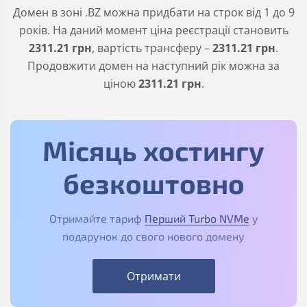
Домен в зоні
.BZ
можна придбати на строк від 1 до 9
років. На даний момент ціна реєстрації становить
2311
.21
грн
, вартість трансферу –
2311
.21
грн
.
Продовжити домен на наступний рік можна за
ціною
2311
.21
грн
.
Місяць хостингу
безкоштовно
Отримайте тариф
Перший Turbo NVMe
у
подарунок до свого нового домену
Отримати