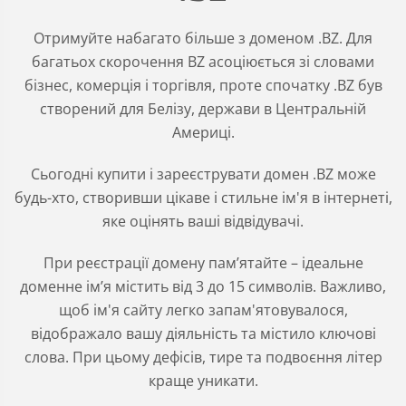
Отримуйте набагато більше з доменом .BZ. Для
багатьох скорочення BZ асоціюється зі словами
бізнес, комерція і торгівля, проте спочатку .BZ був
створений для Белізу, держави в Центральній
Америці.
Сьогодні купити і зареєструвати домен .BZ може
будь-хто, створивши цікаве і стильне ім'я в інтернеті,
яке оцінять ваші відвідувачі.
При реєстрації домену пам’ятайте – ідеальне
доменне ім’я містить від 3 до 15 символів. Важливо,
щоб ім'я сайту легко запам'ятовувалося,
відображало вашу діяльність та містило ключові
слова. При цьому дефісів, тире та подвоєння літер
краще уникати.