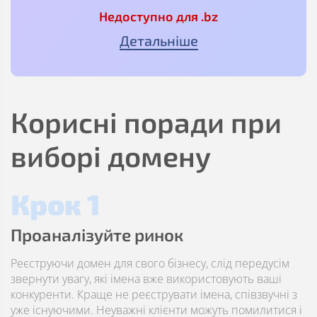
Недоступно для .bz
Детальніше
Корисні поради при
виборі домену
Крок 1
Проаналізуйте ринок
Реєструючи домен для свого бізнесу, слід передусім
звернути увагу, які імена вже використовують ваші
конкуренти. Краще не реєструвати імена, співзвучні з
уже існуючими. Неуважні клієнти можуть помилитися і