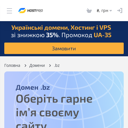
₴, грн
Українські домени, Хостинг і VPS
зі знижкою
35%
. Промокод
UA-35
Замовити
Головна
Домени
.bz
Домен
.bz
Оберіть гарне
ім’я своєму
сайту