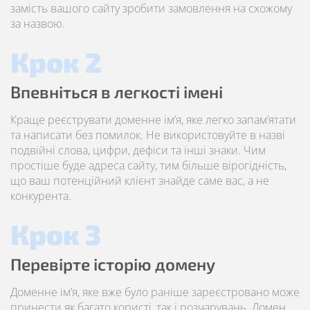
замість вашого сайту зробити замовлення на схожому
за назвою.
Крок 2
Впевніться в легкості імені
Краще реєструвати доменне ім’я, яке легко запам’ятати
та написати без помилок. Не використовуйте в назві
подвійні слова, цифри, дефіси та інші знаки. Чим
простіше буде адреса сайту, тим більше вірогідність,
що ваш потенційний клієнт знайде саме вас, а не
конкурента.
Крок 3
Перевірте історію домену
Доменне ім’я, яке вже було раніше зареєстровано може
принести як багато користі, так і розчарувань. Домен,