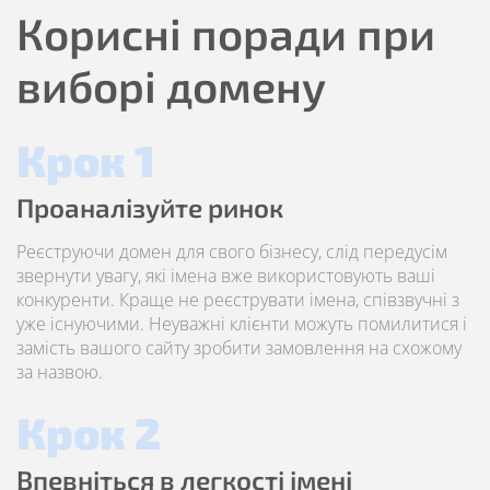
Корисні поради при
виборі домену
Крок 1
Проаналізуйте ринок
Реєструючи домен для свого бізнесу, слід передусім
звернути увагу, які імена вже використовують ваші
конкуренти. Краще не реєструвати імена, співзвучні з
уже існуючими. Неуважні клієнти можуть помилитися і
замість вашого сайту зробити замовлення на схожому
за назвою.
Крок 2
Впевніться в легкості імені