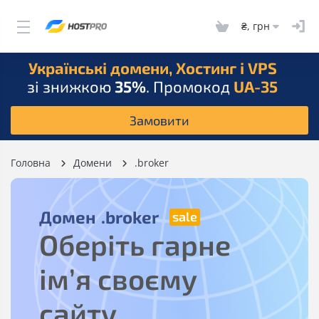
₴, грн
Українські домени, Хостинг і VPS
зі знижкою
35%
. Промокод
UA-35
Замовити
Головна
Домени
.broker
Домен
.broker
Оберіть гарне
ім’я своєму
сайту