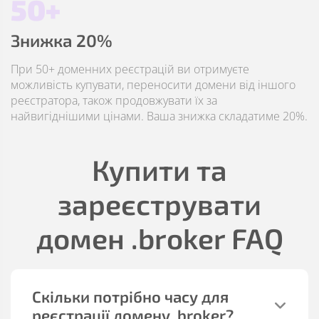
50+
Знижка 20%
При 50+ доменних реєстрацій ви отримуєте
можливість купувати, переносити домени від іншого
реєстратора, також продовжувати їх за
найвигіднішими цінами. Ваша знижка складатиме 20%.
Купити та
зареєструвати
домен
.broker
FAQ
Скільки потрібно часу для
реєстрації домену
.broker
?