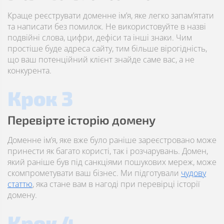
Краще реєструвати доменне ім’я, яке легко запам’ятати
та написати без помилок. Не використовуйте в назві
подвійні слова, цифри, дефіси та інші знаки. Чим
простіше буде адреса сайту, тим більше вірогідність,
що ваш потенційний клієнт знайде саме вас, а не
конкурента.
Крок 3
Перевірте історію домену
Доменне ім’я, яке вже було раніше зареєстровано може
принести як багато користі, так і розчарувань. Домен,
який раніше був під санкціями пошукових мереж, може
скомпрометувати ваш бізнес. Ми підготували
чудову
статтю
, яка стане вам в нагоді при перевірці історії
домену.
Крок 4