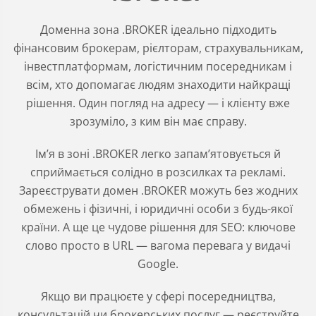
Доменна зона .BROKER ідеально підходить
фінансовим брокерам, рієлторам, страхувальникам,
інвестплатформам, логістичним посередникам і
всім, хто допомагає людям знаходити найкращі
рішення. Один погляд на адресу — і клієнту вже
зрозуміло, з ким він має справу.
Ім’я в зоні .BROKER легко запам’ятовується й
сприймається солідно в розсилках та рекламі.
Зареєструвати домен .BROKER можуть без жодних
обмежень і фізичні, і юридичні особи з будь-якої
країни. А ще це чудове рішення для SEO: ключове
слово просто в URL — вагома перевага у видачі
Google.
Якщо ви працюєте у сфері посередництва,
консультацій чи брокерських послуг — реєструйте