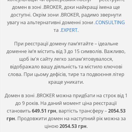
домен в зоні .BROKER, доки найкращі імена ще
доступні. Окрім зони .BROKER, радимо звернути
увагу на альтернативні доменні зони
.CONSULTING
та
.EXPERT
.
При реєстрації домену пам’ятайте – ідеальне
доменне ім’я містить від 3 до 15 символів. Важливо,
щоб ім'я сайту легко запам'ятовувалося,
відображало вашу діяльність та містило ключові
слова. При цьому дефісів, тире та подвоєння літер
краще уникати.
Домен в зоні
.BROKER
можна придбати на строк від 1
до 9 років. На даний момент ціна реєстрації
становить
649
.51
грн
, вартість трансферу –
2054
.53
грн
. Продовжити домен на наступний рік можна за
ціною
2054
.53
грн
.