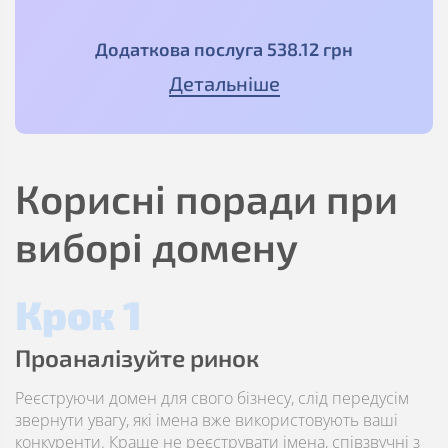
Додаткова послуга
538
.12
грн
Детальніше
Корисні поради при
виборі домену
Крок 1
Проаналізуйте ринок
Реєструючи домен для свого бізнесу, слід передусім
звернути увагу, які імена вже використовують ваші
конкуренти. Краще не реєструвати імена, співзвучні з