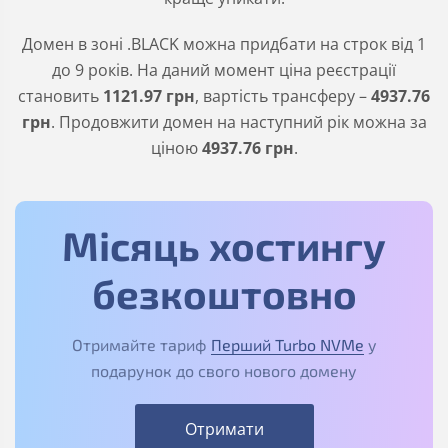
Домен в зоні
.BLACK
можна придбати на строк від 1
до 9 років. На даний момент ціна реєстрації
становить
1121
.97
грн
, вартість трансферу –
4937
.76
грн
. Продовжити домен на наступний рік можна за
ціною
4937
.76
грн
.
Місяць хостингу
безкоштовно
Отримайте тариф
Перший Turbo NVMe
у
подарунок до свого нового домену
Отримати