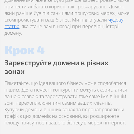
Доменне ім’я, яке вже було раніше зареєстровано може
принести як багато користі, так і розчарувань. Домен,
який раніше був під санкціями пошукових мереж, може
скомпрометувати ваш бізнес. Ми підготували
чудову
статтю
, яка стане вам в нагоді при перевірці історії
домену.
Крок 4
Зареєструйте домени в різних
зонах
Пам’ятайте, що ідея вашого бізнесу може сподобатися
іншим. Деякі нечесні конкуренти можуть скористатися
вашою славою та зареєструвати таке саме ім’я в іншій
зоні, перехоплюючи тим самим ваших клієнтів.
Купуючи домени в інших зонах та перенаправляючи
трафік з цих доменів на основний, ви розширюєте
площу присутності вашого бізнесу в мережі інтернет.