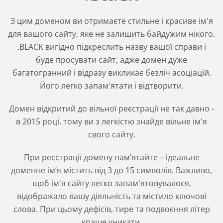
З цим доменом ви отримаєте стильне і красиве ім'я
для вашого сайту, яке не залишить байдужим нікого.
.BLACK вигідно підкреслить назву вашої справи і
буде просувати сайт, адже домен дуже
багатогранний і відразу викликає безліч асоціацій.
Його легко запам'ятати і відтворити.
Домен відкритий до вільної реєстрації не так давно -
в 2015 році, тому ви з легкістю знайде вільне ім'я
свого сайту.
При реєстрації домену пам’ятайте – ідеальне
доменне ім’я містить від 3 до 15 символів. Важливо,
щоб ім'я сайту легко запам'ятовувалося,
відображало вашу діяльність та містило ключові
слова. При цьому дефісів, тире та подвоєння літер
краще уникати.