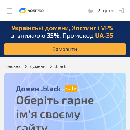
₴, грн
Українські домени, Хостинг і VPS
зі знижкою
35%
. Промокод
UA-35
Замовити
Головна
Домени
.black
Домен
.black
Оберіть гарне
ім’я своєму
сайту