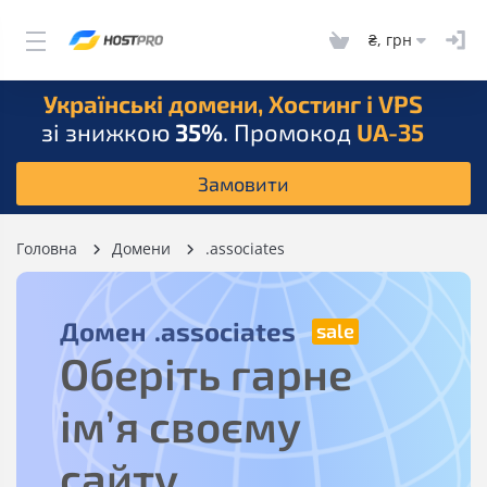
₴, грн
Українські домени, Хостинг і VPS
зі знижкою
35%
. Промокод
UA-35
Замовити
Головна
Домени
.associates
Домен
.associates
Оберіть гарне
ім’я своєму
сайту