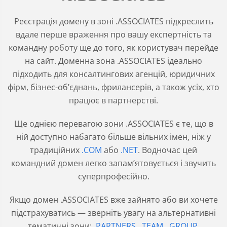
Реєстрація домену в зоні .ASSOCIATES підкреслить
вдале перше враження про вашу експертність та
командну роботу ще до того, як користувач перейде
на сайт. Доменна зона .ASSOCIATES ідеально
підходить для консалтингових агенцій, юридичних
фірм, бізнес-об’єднань, фрилансерів, а також усіх, хто
працює в партнерстві.
Ще однією перевагою зони .ASSOCIATES є те, що в
ній доступно набагато більше вільних імен, ніж у
традиційних
.COM
або
.NET
. Водночас цей
командний домен легко запам’ятовується і звучить
суперпрофесійно.
Якщо домен .ASSOCIATES вже зайнято або ви хочете
підстрахуватись — зверніть увагу на альтернативні
тематичні зони:
.PARTNERS
,
.TEAM
,
.GROUP
,