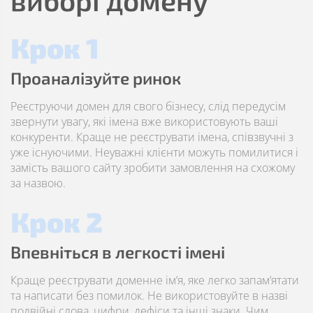
виборі домену
Крок 1
Проаналізуйте ринок
Реєструючи домен для свого бізнесу, слід передусім
звернути увагу, які імена вже використовують ваші
конкуренти. Краще не реєструвати імена, співзвучні з
уже існуючими. Неуважні клієнти можуть помилитися і
замість вашого сайту зробити замовлення на схожому
за назвою.
Крок 2
Впевніться в легкості імені
Краще реєструвати доменне ім’я, яке легко запам’ятати
та написати без помилок. Не використовуйте в назві
подвійні слова, цифри, дефіси та інші знаки. Чим