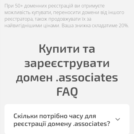
При 50+ доменних реєстрацій ви отримуєте
можливість купувати, переносити домени від іншого
реєстратора, також продовжувати їх за
найвигіднішими цінами. Ваша знижка складатиме 20%.
Купити та
зареєструвати
домен
.associates
FAQ
Скільки потрібно часу для
реєстрації домену
.associates
?