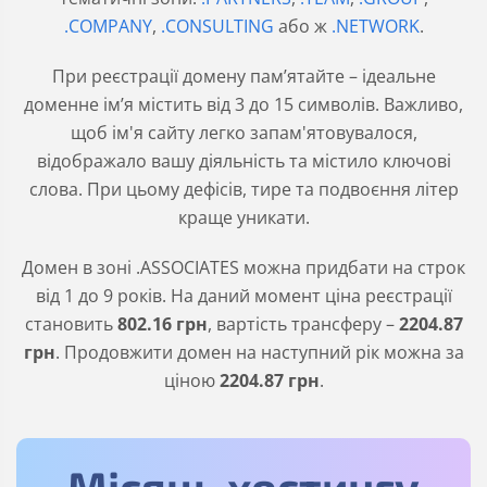
.COMPANY
,
.CONSULTING
або ж
.NETWORK
.
При реєстрації домену пам’ятайте – ідеальне
доменне ім’я містить від 3 до 15 символів. Важливо,
щоб ім'я сайту легко запам'ятовувалося,
відображало вашу діяльність та містило ключові
слова. При цьому дефісів, тире та подвоєння літер
краще уникати.
Домен в зоні
.ASSOCIATES
можна придбати на строк
від 1 до 9 років. На даний момент ціна реєстрації
становить
802
.16
грн
, вартість трансферу –
2204
.87
грн
. Продовжити домен на наступний рік можна за
ціною
2204
.87
грн
.
Місяць хостингу