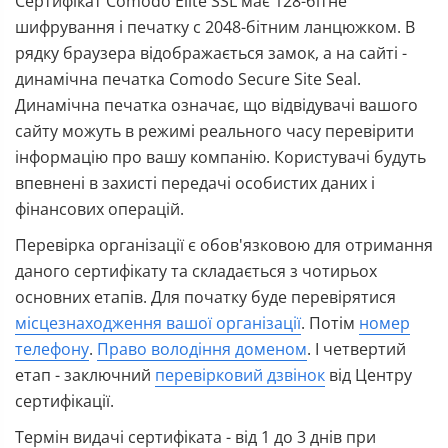
Сертифікат Comodo Elite SSL має 128-бітне
шифрування і печатку с 2048-бітним ланцюжком. В
рядку браузера відображається замок, а на сайті -
динамічна печатка Comodo Secure Site Seal.
Динамічна печатка означає, що відвідувачі вашого
сайту можуть в режимі реального часу перевірити
інформацію про вашу компанію. Користувачі будуть
впевнені в захисті передачі особистих даних і
фінансових операцій.
Перевірка організації є обов'язковою для отримання
даного сертифікату та складається з чотирьох
основних етапів. Для початку буде перевірятися
місцезнаходження вашої організації
. Потім
номер
телефону
.
Право володіння доменом
. І четвертий
етап - заключний
перевірковий дзвінок
від Центру
сертифікації.
Термін видачі сертифіката - від 1 до 3 днів при