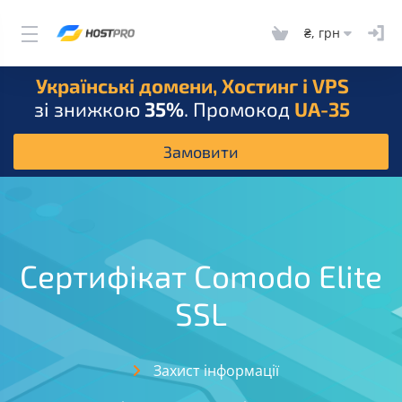
₴, грн
Українські домени, Хостинг і VPS
зі знижкою
35%
. Промокод
UA-35
Замовити
Сертифікат Comodo Elite
SSL
Захист інформації