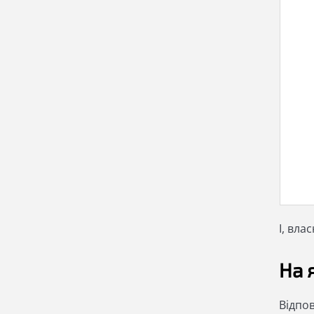
І, вла
На 
Відпов