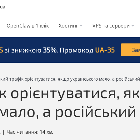
.ua
OpenClaw в 1 клік
Хостинг
VPS та сервери
S
зі знижкою
35%
. Промокод
UA-35
За
кий трафік орієнтуватися, якщо українського мало, а російський
к орієнтуватися, я
мало, а російський
2
|
Час читання:
14 хв.