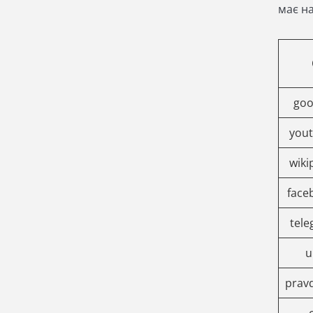
має н
goo
you
wiki
face
tele
u
prav