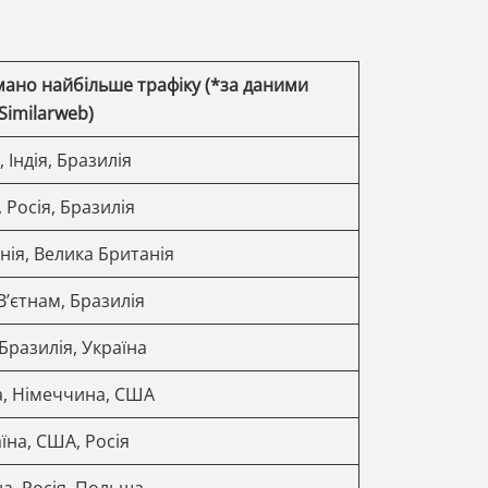
имано найбільше трафіку (*за даними
Similarweb)
 Індія, Бразилія
 Росія, Бразилія
нія, Велика Британія
В’єтнам, Бразилія
 Бразилія, Україна
а, Німеччина, США
їна, США, Росія