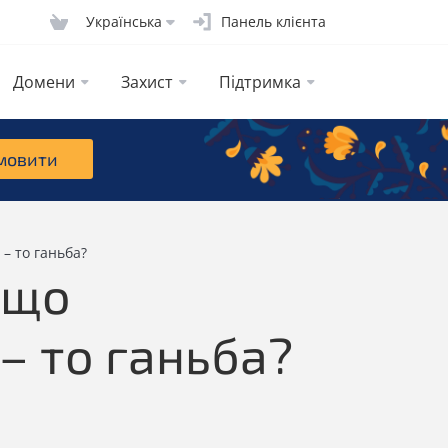
Українська
Панель клієнта
Домени
Захист
Підтримка
мовити
 – то ганьба?
кщо
 – то ганьба?