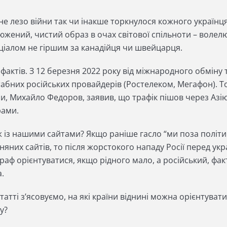
не лезо війни так чи інакше торкнулося кожного українц
южений, чистий образ в очах світової спільноти – волел
ціалом не гіршим за канадійця чи швейцарця.
фактів. З 12 березня 2022 року від міжнародного обміну
абних російських провайдерів (Ростелеком, Мегафон). То
и, Михайло Федоров, заявив, що трафік пішов через Азію
рами.
 із нашими сайтами? Якщо раніше гасло “ми поза політик
няних сайтів, то після жорстокого нападу Росії перед у
раф орієнтуватися, якщо рідного мало, а російський, фак
а.
статті з’ясовуємо, на які країни віднині можна орієнтув
ку?