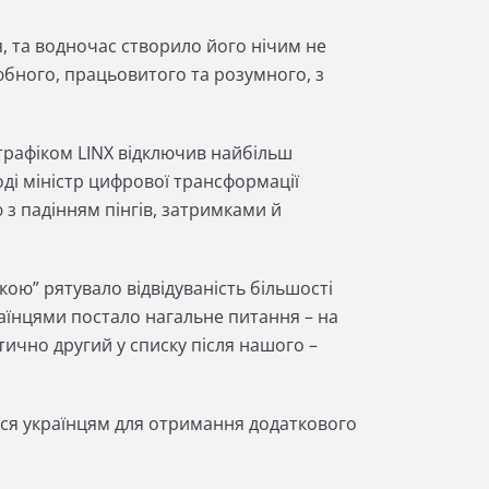
я, та водночас створило його нічим не
юбного, працьовитого та розумного, з
 трафіком LINX відключив найбільш
ді міністр цифрової трансформації
 з падінням пінгів, затримками й
ою” рятувало відвідуваність більшості
країнцями постало нагальне питання – на
тично другий у списку після нашого –
атися українцям для отримання додаткового