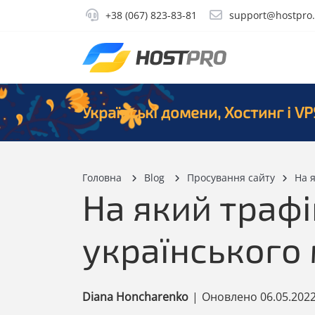
+38 (067) 823-83-81
support@hostpro
Українські домени, Хостинг і VP
Головна
Blog
Просування сайту
На я
На який трафі
українського 
Diana Honcharenko
|
Оновлено
06.05.202