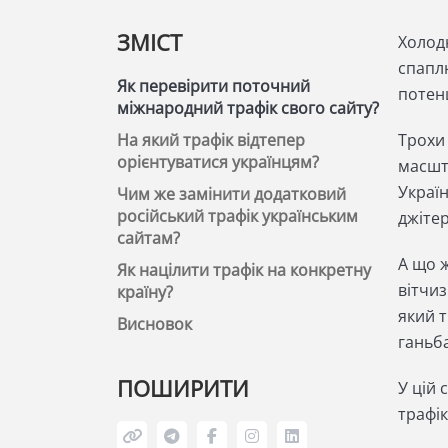
ЗМІСТ
Холод
спапл
Як перевірити поточний
потен
міжнародний трафік свого сайту?
На який трафік відтепер
Трохи 
орієнтуватися українцям?
масшт
Україн
Чим же замінити додатковий
російський трафік українським
джіте
сайтам?
А що ж
Як націлити трафік на конкретну
вітчиз
країну?
який т
Висновок
ганьб
ПОШИРИТИ
У цій 
трафі