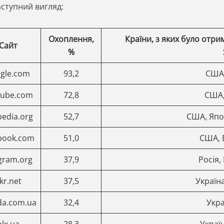
аступний вигляд:
Охоплення
,
Країни, з яких було отр
Сайт
%
gle.com
93,2
США,
tube.com
72,8
США,
pedia.org
52,7
США, Япо
book.com
51,0
США, 
gram.org
37,9
Росія,
kr.net
37,5
Україн
da.com.ua
32,4
Укра