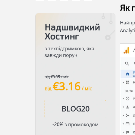
Як 
Найпро
Надшвидкий
Analyt
Хостинг
з техпідтримкою, яка
завжди поруч
від €3.95 / міс
€3.16
від
/ міс
-20%
з промокодом