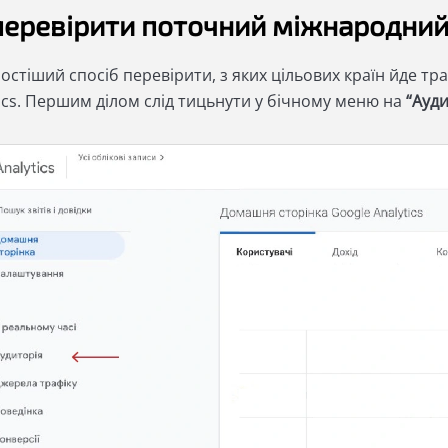
перевірити поточний міжнародний 
стіший спосіб перевірити, з яких цільових країн йде тра
ics. Першим ділом слід тицьнути у бічному меню на
“Ауд