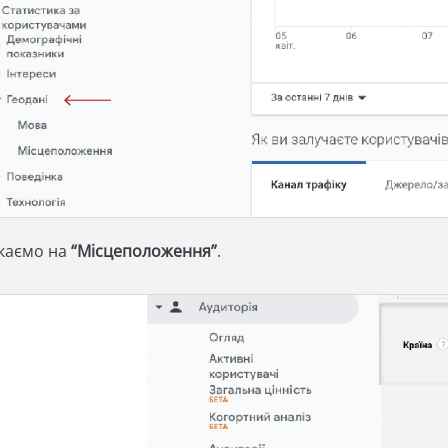
каємо на
“Місцеположення”
.