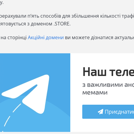
у.
ерахували п’ять способів для збільшення кількості траф
’ятовується з доменом .STORE.
на сторінці
Акційні домени
ви можете дізнатися актуальн
Наш тел
з важливими ан
мемами
Приєднати