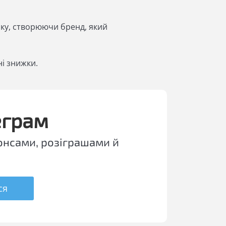
іку, створюючи бренд, який
і знижки.
еграм
онсами, розіграшами й
ся