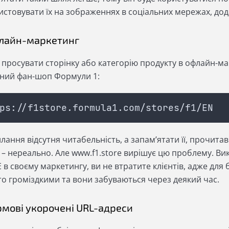
истовувати їх на зображеннях в соціальних мережах, дод
флайн-маркетинг
 просувати сторінку або категорію продукту в офлайн-м
йний фан-шоп Формули 1:
ps://f1store.formula1.com/stores/f1/EN
лання відсутня читабельність, а запам’ятати її, прочитавш
 – нереально. Але www.f1.store вирішує цю проблему. 
 в своєму маркетингу, ви не втратите клієнтів, адже для 
то громіздкими та вони забуваються через деякий час.
ірмові укорочені URL-адреси