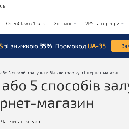
.ua
OpenClaw в 1 клік
Хостинг
VPS та сервери
S
зі знижкою
35%
. Промокод
UA-35
За
або 5 способів залучити більше трафіку в інтернет-магазин
або 5 способів за
ернет-магазин
Час читання:
5 хв.