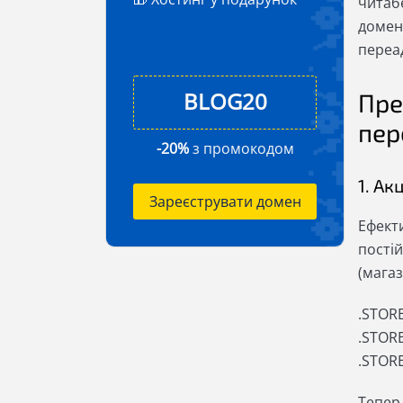
читабе
доменн
переа
Пре
пер
-20%
з промокодом
1. Акц
Зареєструвати домен
Ефекти
постій
(мага
.STORE
.STORE
.STOR
Тепер 