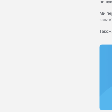
пошук
Ми пер
запам
Також 