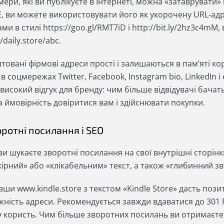
мери, які ви публікуєте в Інтернеті, можна «затаврувати
, ви можете використовувати його як укорочену URL-адре
ми в стилі https://goo.gl/RMT7iD і http://bit.ly/2hz3c4mM,
//daily.store/abc.
товані фірмові адреси прості і залишаються в пам’яті к
в соцмережах Twitter, Facebook, Instagram bio, LinkedIn і
 високий відгук для бренду: чим більше відвідувачі бач
 ймовірність довіритися вам і здійснювати покупки.
оротні посилання і SEO
и шукаєте зворотні посилання на свої внутрішні сторінк
кірний» або «клікабельним» текст, а також «глибинний з
авши www.kindle.store з текстом «Kindle Store» дасть п
жність адреси. Рекомендується завжди вдаватися до 301 
у користь. Чим більше зворотних посилань ви отримаєте