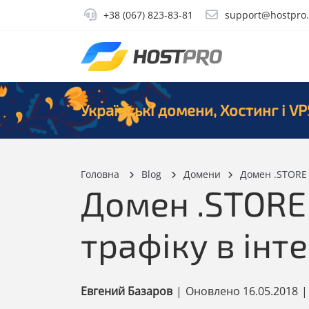
+38 (067) 823-83-81
support@hostpro
Українські домени, Хостинг і VP
Головна
Blog
Домени
Домен .STORE 
Домен .STORE 
трафіку в інт
Евгений Базаров
|
Оновлено
16.05.2018
|