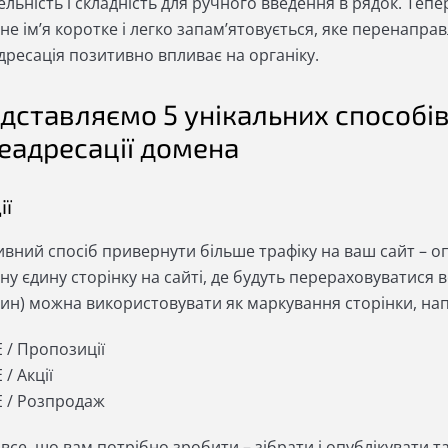
льність і складність для ручного введення в рядок. Теп
е ім’я коротке і легко запам’ятовується, яке перенаправ
дресація позитивно впливає на органіку.
дставляємо 5 унікальних способів
еадресації домена
ії
вний спосіб привернути більше трафіку на ваш сайт – оп
ну єдину сторінку на сайті, де будуть перераховуватися всі
зин) можна використовувати як маркування сторінки, на
 / Пропозиції
 / Акції
E / Розпродаж
все, що вам потрібно зробити – зібрати і опублікувати т