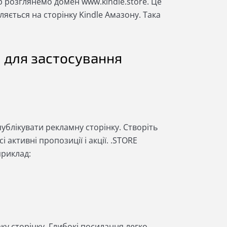
ер розглянемо домен www.kindle.store. Це
ляється на сторінку Kindle Амазону. Така
 для застосування
ублікувати рекламну сторінку. Створіть
 активні пропозиції і акції. .STORE
приклад:
аку сторінку. Глибокі посилання легко