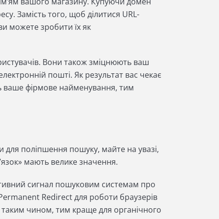
» ім’ям вашого магазину. Купуючи домен
су. Замість того, щоб ділитися URL-
 ви можете зробити їх як
ористувачів. Вони також зміцнюють ваш
 електронній пошті. Як результат вас чекає
ать ваше фірмове найменування, тим
и для поліпшення пошуку, майте на увазі,
в’язок» мають велике значення.
озитивний сигнал пошуковим системам про
Permanent Redirect для роботи браузерів
 таким чином, тим краще для органічного