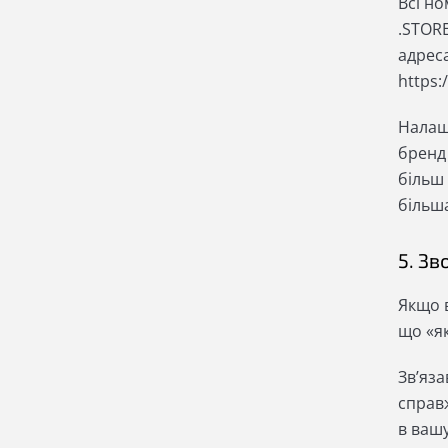
Всі но
.STORE
адреса
https:
Налаш
бренд 
більш
більша
5. Зв
Якщо в
що «я
Зв’яз
справ
в ваш