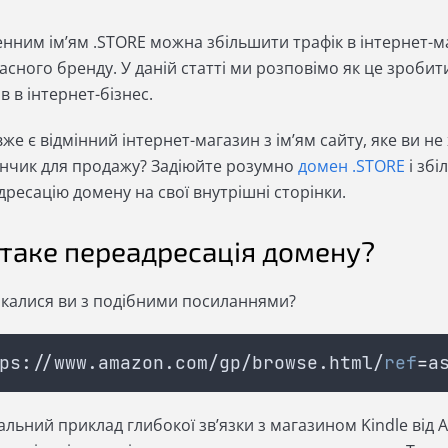
нним ім’ям .STORE можна збільшити трафік в інтернет-ма
асного бренду. У даній статті ми розповімо як це зробит
ів в інтернет-бізнес.
вже є відмінний інтернет-магазин з ім’ям сайту, яке ви н
нчик для продажу? Задіюйте розумно
домен .STORE
і збі
ресацію домену на свої внутрішні сторінки.
таке переадресація домену?
икалися ви з подібними посиланнями?
ps://www.amazon.com/gp/browse.html/
ref
=
a
альний приклад глибокої зв’язки з магазином Kindle від