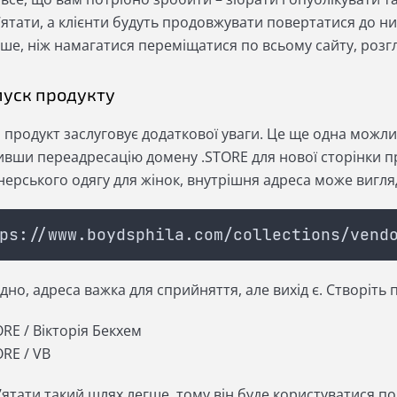
ятати, а клієнти будуть продовжувати повертатися до них
ше, ніж намагатися переміщатися по всьому сайту, розгл
апуск продукту
продукт заслуговує додаткової уваги. Це ще одна можлив
ивши переадресацію домену .STORE для нової сторінки п
нерського одягу для жінок, внутрішня адреса може вигля
ps://www.boydsphila.com/collections/vend
но, адреса важка для сприйняття, але вихід є. Створіть
ORE / Вікторія Бекхем
ORE / VB
ятати такий шлях легше, тому він буде користуватися по