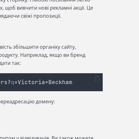
, щоб вивчити нові рекламні акції. Це
ядаючи свіжі пропозиції.
ість збільшити органіку сайту,
родукту. Наприклад, якщо ви бренд
дати так:
ors?
q
=
Victoria+Beckham
 переадресацію домену:
питом у відвідувачів. Ви також можете