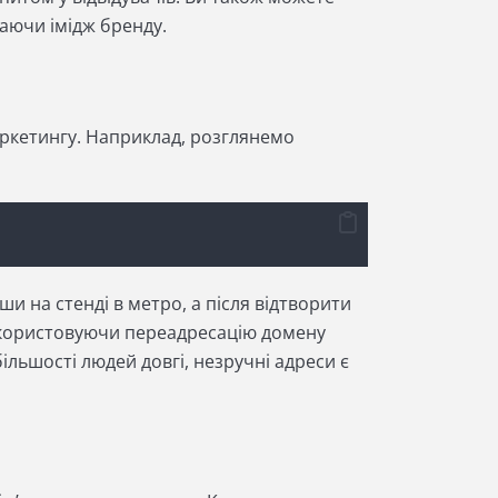
аючи імідж бренду.
аркетингу. Наприклад, розглянемо
и на стенді в метро, ​​а після відтворити
Використовуючи переадресацію домену
більшості людей довгі, незручні адреси є