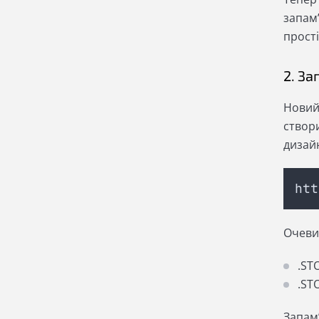
запам’
прості
2. З
Новий 
створ
дизай
htt
Очевид
.ST
.ST
Запам’