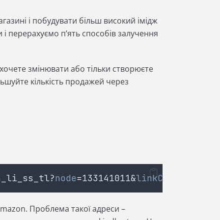
газині і побудувати більш високий імідж
и і перерахуємо п’ять способів залучення
е хочете змінювати або тільки створюєте
льшуйте кількість продажей через
s_li_ss_tl?
node
=
133141011&
linkCode
=
sl2&
ta
 Amazon. Проблема такої адреси –