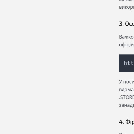
викор
3. О
Важко
офіці
htt
У поси
вдома
.STORE
занад
4. Ф