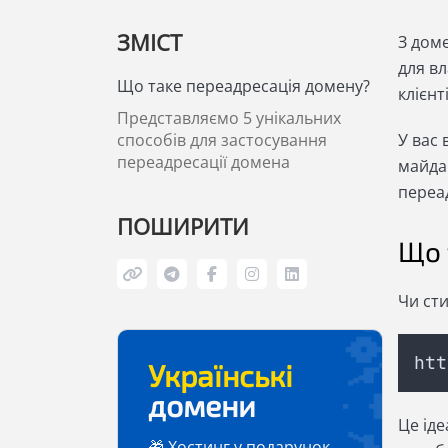
ЗМІСТ
З доме
для вл
Що таке переадресація домену?
клієнт
Представляємо 5 унікальних
способів для застосування
У вас 
переадресації домена
майда
переад
ПОШИРИТИ
Що 
Чи ст
htt
Українські
домени
Це іде
🎁 Хостинг у подарунок