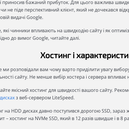
 і приносив бажаний прибуток. Для цього важлива швидкі
 чи не піде перспективний клієнт, який не дочекався відкр
овій видачі Google.
, які чинники впливають на швидкодію сайту і як оптимі
ідно до вимог Google, читайте далі.
Хостинг і характерист
е ми розповідали вам чому варто приділити увагу вибор
ьності сайту. Не менше вибір хостера і сервера впливає 
айте якісний хостинг для швидкості вашого сайту. Реко
дисках
з веб-сервером LiteSpeed.
нг на HDD дисках давно поступився дорогою SSD, зараз 
т – хостинг на NVMe SSD, який в 12 разів швидше і в 8 р