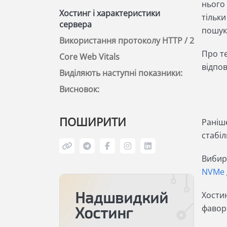
нього
Хостинг і характеристики
тільки
сервера
пошук
Використання протоколу HTTP / 2
Про те
Core Web Vitals
відпов
Виділяють наступні показники:
Висновок:
ПОШИРИТИ
Раніш
стабіл
Вибир
NVMe 
Надшвидкий
Хости
фавори
Хостинг