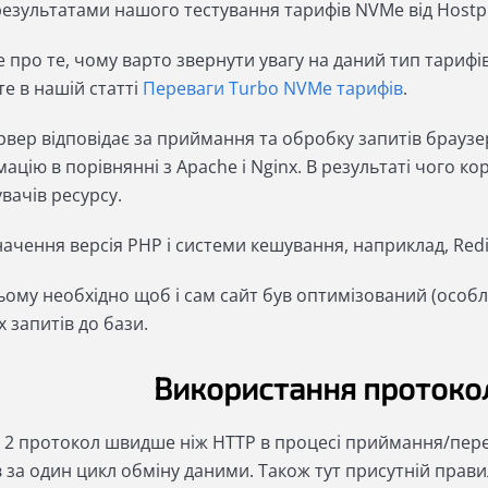
результатами нашого тестування тарифів NVMe від Hostpro
 про те, чому варто звернути увагу на даний тип тарифів
е в нашій статті
Переваги Turbo NVMe тарифів
.
вер відповідає за приймання та обробку запитів браузера
ацію в порівнянні з Apache і Nginx. В результаті чого к
увачів ресурсу.
ачення версія PHP і системи кешування, наприклад, Redi
ому необхідно щоб і сам сайт був оптимізований (особли
 запитів до бази.
Використання протокол
/ 2 протокол швидше ніж HTTP в процесі приймання/перед
 за один цикл обміну даними. Також тут присутній прави