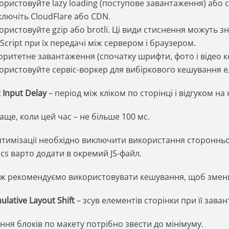
ористовуйте lazy loading (поступове завантаження) або
ключіть CloudFlare або CDN.
ористовуйте gzip або brotli. Ці види стиснення можуть з
aScript при їх передачі між сервером і браузером.
оритетне завантаження (спочатку шрифти, фото і відео к
ористовуйте сервіс-воркер для вибіркового кешування е
t Input Delay
– період між кліком по сторінці і відгуком на
ще, коли цей час – не більше 100 мс.
птимізації необхідно виключити використання сторонньо
ics варто додати в окремий JS-файл.
ож рекомендуємо використовувати кешування, щоб зменши
lative Layout Shift
– зсув елементів сторінки при її зава
ння блоків по макету потрібно звести до мінімуму.