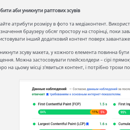
бити аби уникнути раптових зсувів
айте атрибути розміру в фото та медіаконтент. Використ
означення браузеру обсяг простору на сторінці, поки з
стовувати інший додатковий контент поверх завантаженог
никнути зсуву макета, у кожного елемента повинна бути
щення. Можна застосовувати плейсхолдери – сірі прямоку
ро на цьому місці з’явиться контент, і потрібно трохи п