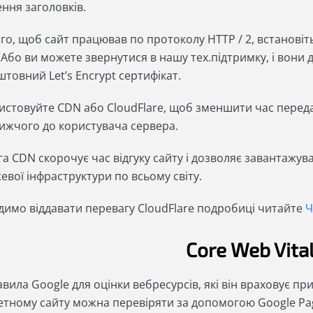
ння заголовків.
ого, щоб сайт працював по протоколу HTTP / 2, встановіт
. Або ви можете звернутися в нашу тех.підтримку, і вон
товний Let’s Encrypt сертифікат.
истовуйте CDN або CloudFlare, щоб зменшити час передач
ижчого до користувача сервера.
га CDN скорочує час відгуку сайту і дозволяє завантаж
вої інфраструктури по всьому світу.
димо віддавати перевагу CloudFlare подробиці читайте
Ч
Core Web Vita
вила Google для оцінки вебресурсів, які він враховує пр
етному сайту можна перевіряти за допомогою Google Pag