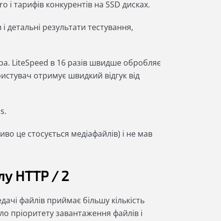
 і тарифів конкурентів на SSD дисках.
 і детальні результати тестування,
. LiteSpeed ​​в 16 разів швидше обробляє
ористувач отримує швидкий відгук від
s.
во це стосується медіафайлів) і не мав
у HTTP / 2
ачі файлів приймає більшу кількість
ло пріоритету завантаження файлів і