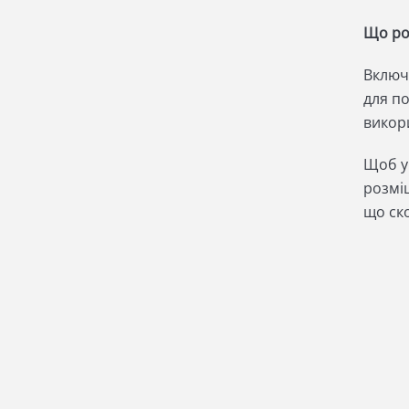
Що ро
Включ
для п
викори
Щоб у
розмі
що ско