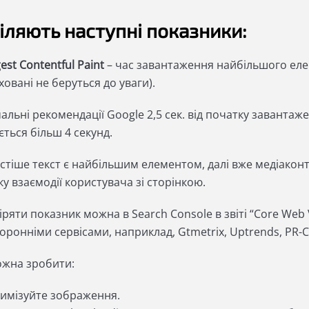
іляють наступні показники:
est Contentful Paint
– час завантаження найбільшого еле
ховані не беруться до уваги).
альні рекомендації Google 2,5 сек. від початку заванта
ться більш 4 секунд.
стіше текст є найбільшим елементом, далі вже медіаконт
у взаємодії користувача зі сторінкою.
ряти показник можна в Search Console в звіті “Core Web V
оронніми сервісами, наприклад, Gtmetrix, Uptrends, PR-C
жна зробити:
имізуйте зображення.