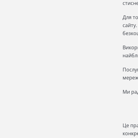
стисне
Для т
сайту
безкош
Викор
найбл
Послу
мереже
Ми ра
Це пра
конкр