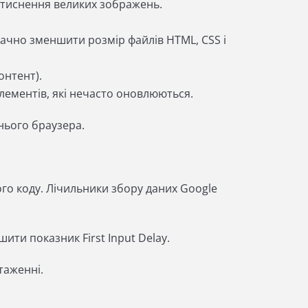
 стиснення великих зображень.
начно зменшити розмір файлів HTML, CSS і
онтент).
лементів, які нечасто оновлюються.
 нього браузера.
го коду. Лічильники збору даних Google
ти показник First Input Delay.
нтаженні.