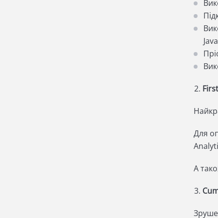
Вик
Під
Вик
Jav
Прі
Вик
Firs
Найкра
Для о
Analyt
А так
Cumu
Зруше