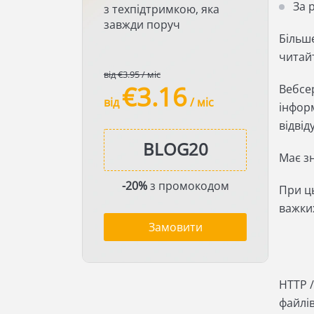
За 
з техпідтримкою, яка
завжди поруч
Більше
читайт
від €3.95 / міс
€3.16
Вебсер
від
/ міс
інформ
відвід
Має зн
-20%
з промокодом
При ць
важких
Замовити
HTTP 
файлів