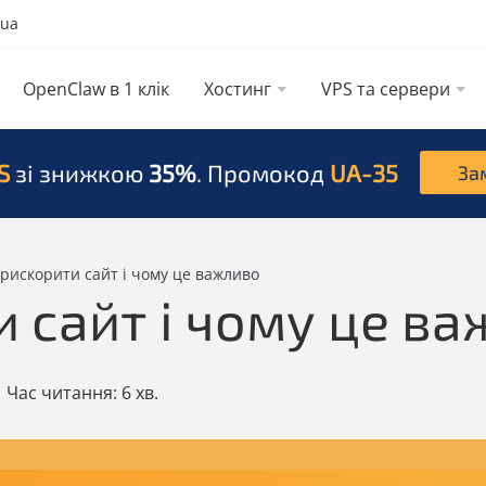
.ua
OpenClaw в 1 клік
Хостинг
VPS та сервери
S
зі знижкою
35%
. Промокод
UA-35
За
прискорити сайт і чому це важливо
 сайт і чому це в
|
Час читання:
6 хв.