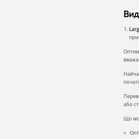
Вид
Larg
при
Оптим
вважає
Найча
початк
Переві
або ст
Що мо
Опт