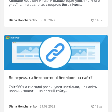
Холодне лезо війни так чи інакше торкнулося кожного
українця, та водночас створило його нічим...
Diana Honcharenko
|
06.05.2022
14 хв.
Як отримати безкоштовні беклінки на сайт?
Світ SEO на сьогодні розвинувся настільки, що навіть
новачки знають – на позиції сайту...
Diana Honcharenko
|
21.03.2022
19 хв.