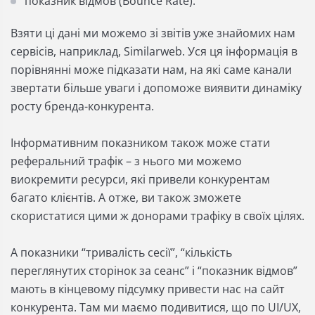
показник відмов (Bounce Rate).
Взяти ці дані ми можемо зі звітів уже знайомих нам
сервісів, наприклад, Similarweb. Уся ця інформація в
порівнянні може підказати нам, на які саме канали
звертати більше уваги і допоможе виявити динаміку
росту бренда-конкурента.
Інформативним показником також може стати
реферальний трафік – з нього ми можемо
виокремити ресурси, які привели конкурентам
багато клієнтів. А отже, ви також зможете
скористатися цими ж донорами трафіку в своїх цілях.
А показники “тривалість сесії”, “кількість
переглянутих сторінок за сеанс” і “показник відмов”
мають в кінцевому підсумку привести нас на сайт
конкурента. Там ми маємо подивитися, що по UI/UX,