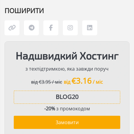
ПОШИРИТИ
Надшвидкий Хостинг
з техпідтримкою, яка завжди поруч
€3.16
від €3.95 / міс
від
/ міс
-20%
з промокодом
Замовити